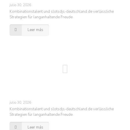
julio 30, 2026
Kombinationstalent und slotsdjs-deutschland.de verlässliche
Strategien für langanhaltende Freude
Leer más
julio 30, 2026
Kombinationstalent und slotsdjs-deutschland.de verlässliche
Strategien für langanhaltende Freude
Leer más