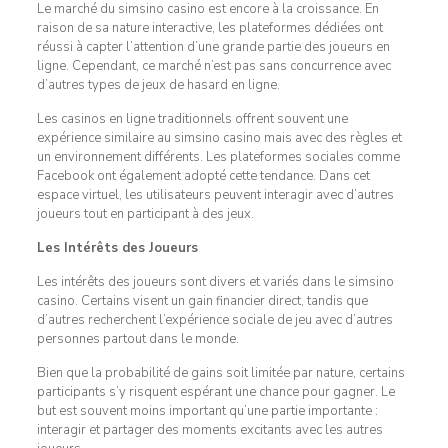
Le marché du simsino casino est encore à la croissance. En
raison de sa nature interactive, les plateformes dédiées ont
réussi à capter l’attention d’une grande partie des joueurs en
ligne. Cependant, ce marché n’est pas sans concurrence avec
d’autres types de jeux de hasard en ligne.
Les casinos en ligne traditionnels offrent souvent une
expérience similaire au simsino casino mais avec des règles et
un environnement différents. Les plateformes sociales comme
Facebook ont également adopté cette tendance. Dans cet
espace virtuel, les utilisateurs peuvent interagir avec d’autres
joueurs tout en participant à des jeux.
Les Intérêts des Joueurs
Les intérêts des joueurs sont divers et variés dans le simsino
casino. Certains visent un gain financier direct, tandis que
d’autres recherchent l’expérience sociale de jeu avec d’autres
personnes partout dans le monde.
Bien que la probabilité de gains soit limitée par nature, certains
participants s’y risquent espérant une chance pour gagner. Le
but est souvent moins important qu’une partie importante :
interagir et partager des moments excitants avec les autres