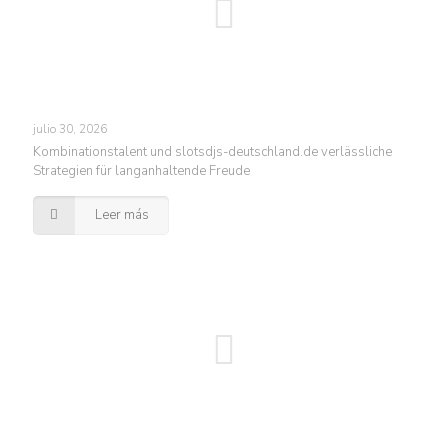
julio 30, 2026
Kombinationstalent und slotsdjs-deutschland.de verlässliche
Strategien für langanhaltende Freude
Leer más