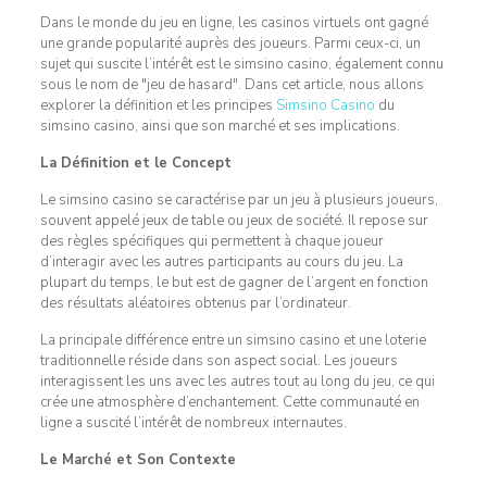
Dans le monde du jeu en ligne, les casinos virtuels ont gagné
une grande popularité auprès des joueurs. Parmi ceux-ci, un
sujet qui suscite l’intérêt est le simsino casino, également connu
sous le nom de "jeu de hasard". Dans cet article, nous allons
explorer la définition et les principes
Simsino Casino
du
simsino casino, ainsi que son marché et ses implications.
La Définition et le Concept
Le simsino casino se caractérise par un jeu à plusieurs joueurs,
souvent appelé jeux de table ou jeux de société. Il repose sur
des règles spécifiques qui permettent à chaque joueur
d’interagir avec les autres participants au cours du jeu. La
plupart du temps, le but est de gagner de l’argent en fonction
des résultats aléatoires obtenus par l’ordinateur.
La principale différence entre un simsino casino et une loterie
traditionnelle réside dans son aspect social. Les joueurs
interagissent les uns avec les autres tout au long du jeu, ce qui
crée une atmosphère d’enchantement. Cette communauté en
ligne a suscité l’intérêt de nombreux internautes.
Le Marché et Son Contexte