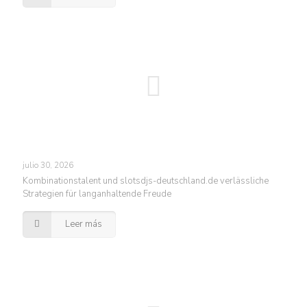
julio 30, 2026
Kombinationstalent und slotsdjs-deutschland.de verlässliche
Strategien für langanhaltende Freude
Leer más