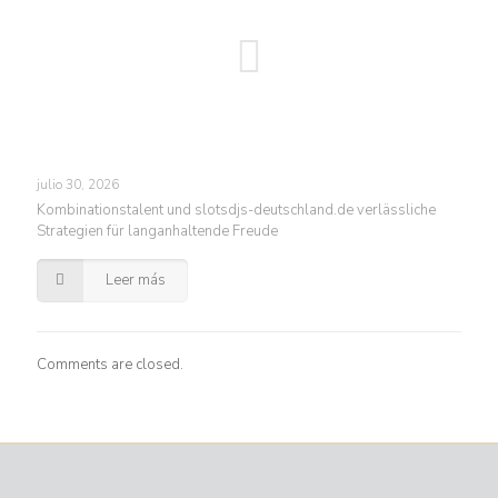
julio 30, 2026
Kombinationstalent und slotsdjs-deutschland.de verlässliche
Strategien für langanhaltende Freude
Leer más
Comments are closed.