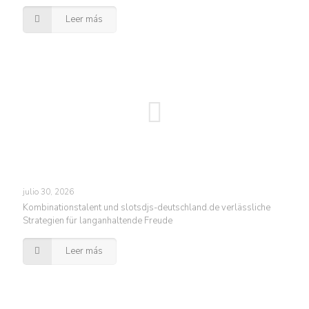
Leer más
julio 30, 2026
Kombinationstalent und slotsdjs-deutschland.de verlässliche
Strategien für langanhaltende Freude
Leer más