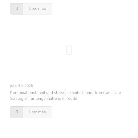
Leer más
julio 30, 2026
Kombinationstalent und slotsdjs-deutschland.de verlässliche
Strategien für langanhaltende Freude
Leer más