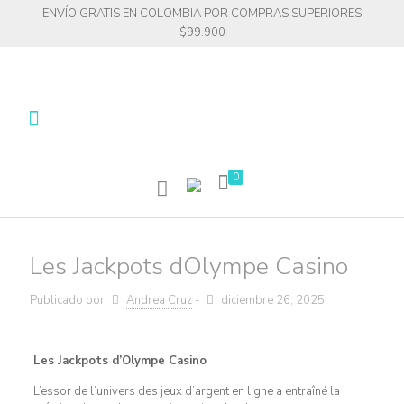
ENVÍO GRATIS EN COLOMBIA POR COMPRAS SUPERIORES
$99.900
0
Les Jackpots dOlympe Casino
Publicado por
Andrea Cruz
-
diciembre 26, 2025
Les Jackpots d’Olympe Casino
L’essor de l’univers des jeux d’argent en ligne a entraîné la