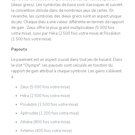
(dieux grecs). Les symboles de base sont classiques et suivent
la convention utilisée dans de nombreux jeux de cartes. En
revanche, les symboles des dieux grecs sont un aspect unique
du jeu. Chaque dieu a une valeur différente en termes de rapport
de gain : Zeus offre le plus grand multiplicateur (5 000 fois
votre mise), suivi par Héra (2 500 fois votre mise) et Poséidon
(1 500 fois votre mise).
Payouts
Le paiement est un aspect crucial dans tout jeu de hasard. Dans
le slot "Olympe", les payouts sont calculés en fonction du
rapport de gain attribué à chaque symbole. Les gains s’élèvent
à :
Zeus (5 000 fois votre mise)
Héra (2 500 fois votre mise)
Poséidon (1 500 fois votre mise)
Aphrodite (1 200 fois votre mise)
Athéna (800 fois votre mise)
Artemis (400 fois votre mise)