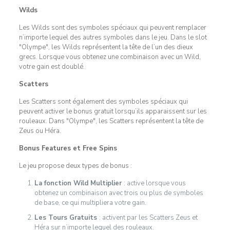
Wilds
Les Wilds sont des symboles spéciaux qui peuvent remplacer
n’importe lequel des autres symboles dans le jeu. Dans le slot
"Olympe", les Wilds représentent la tête de l’un des dieux
grecs. Lorsque vous obtenez une combinaison avec un Wild,
votre gain est doublé.
Scatters
Les Scatters sont également des symboles spéciaux qui
peuvent activer le bonus gratuit lorsqu’ils apparaissent sur les
rouleaux. Dans "Olympe", les Scatters représentent la tête de
Zeus ou Héra.
Bonus Features et Free Spins
Le jeu propose deux types de bonus :
La fonction Wild Multiplier
: active lorsque vous
obtenez un combinaison avec trois ou plus de symboles
de base, ce qui multipliera votre gain.
Les Tours Gratuits
: activent par les Scatters Zeus et
Héra sur n’importe lequel des rouleaux.