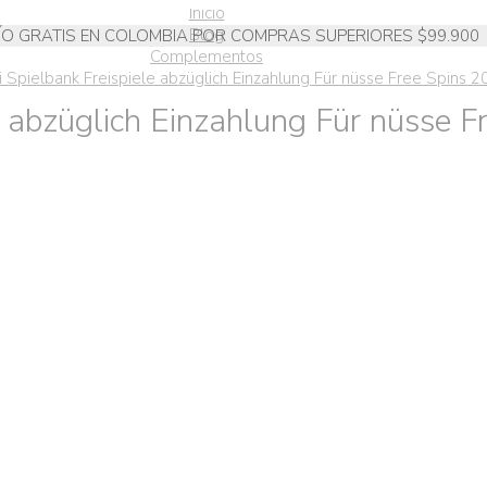
Inicio
Blog
ÍO GRATIS EN COLOMBIA POR COMPRAS SUPERIORES $99.900
Complementos
i Spielbank Freispiele abzüglich Einzahlung Für nüsse Free Spins 
le abzüglich Einzahlung Für nüsse 