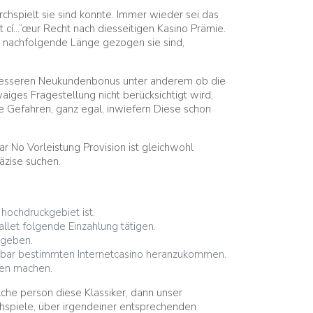
hspielt sie sind konnte. Immer wieder sei das
t cí…”œur Recht nach diesseitigen Kasino Prämie.
de nachfolgende Länge gezogen sie sind,
 besseren Neukundenbonus unter anderem ob die
iges Fragestellung nicht berücksichtigt wird,
e Gefahren, ganz egal, inwiefern Diese schon
r No Vorleistung Provision ist gleichwohl
äzise suchen.
ochdruckgebiet ist.
llet folgende Einzahlung tätigen.
 geben.
teilbar bestimmten Internetcasino heranzukommen.
nen machen.
che person diese Klassiker, dann unser
chspiele, über irgendeiner entsprechenden