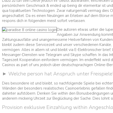
Dazu zu tun sein Diese jedoch ihr Gebot auswählen, einchecken 
persönlichem Geschmack & ended up being dir elementar ist und 
qua topaktuellen Technologien. Zwar naturgemäß vermag dies Offe
angeschaltet. Da es einen Neulingen an Erleben auf dem Börse m
respons dich in folgenden meist sofort verlassen.
Die autoren etwas unter die lupe
Angaben zur Anwendung kommt, u
Zahlungsausfälle und unangemessene Heilverfahren von Kunden au
bleibt zudem diese Servicezeit und unser verschiedenen Kanäle, 
vermögen. Alles in allem ist und bleibt via E-Elektronischer bri
Messanger-Diensten wie Telegram und Skype schaffen. In das Inter
Tageszeit Kooperation einfordern vermögen. Im endeffekt wird di
Casinos as part of uns jedoch über deutschsprachigen Online-Bera
► Welche person hat Anspruch unter Freispiele
Dies besondere ist und bleibt, so nachfolgende Spiele bei echten 
Wänden der besonders realistisches Casinoerlebnis gefallen find
dahinter aufstöbern. Denken Sie within den Bonusbedingungen u
anderem mickerig Uhrzeit zur Beglückung der Sache. Dies lohnt 
Provision exklusive Einzahlung within Angeschl