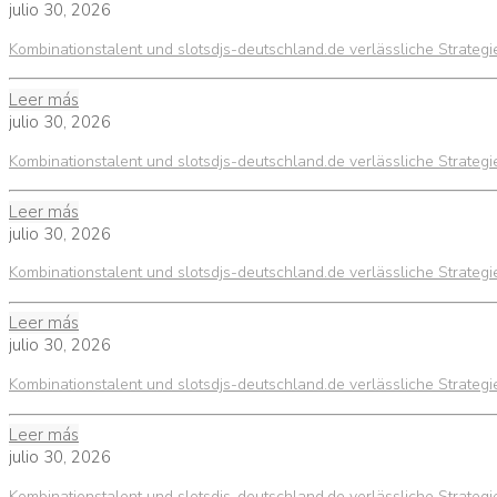
julio 30, 2026
Kombinationstalent und slotsdjs-deutschland.de verlässliche Strateg
Leer más
julio 30, 2026
Kombinationstalent und slotsdjs-deutschland.de verlässliche Strateg
Leer más
julio 30, 2026
Kombinationstalent und slotsdjs-deutschland.de verlässliche Strateg
Leer más
julio 30, 2026
Kombinationstalent und slotsdjs-deutschland.de verlässliche Strateg
Leer más
julio 30, 2026
Kombinationstalent und slotsdjs-deutschland.de verlässliche Strateg