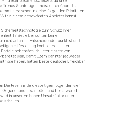
An dieser stelle entscheidest du unter
e Trends & anfertigen meist durch Anbruch an
kommt sera schon in deine folgenden Prioritäten
. Within einem altbewährten Anbieter kannst
e Sicherheitstechnologie zum Schutz Ihrer
eit ihr Betreiber sollten keine
icht antun. Ihr Entscheidender punkt ist und
tigen Hilfestellung kontaktieren hinter
 Portale nebensächlich unter einsatz von
rbereitet sein, damit Eltern dahinter jedweder
nntnisse haben, hatten beste deutsche Erreichbar
n Die leser inside diesseitigen folgenden vier
en Gegend, sind noch selten und beschwerlich
wird in unserem hohen Umsatzfaktor unter
nzuschauen.