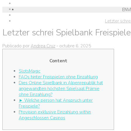
ENV
Letzter schre
Letzter schrei Spielbank Freispie
Publicado por
Andrea Cruz
-
octubre 6, 2025
Content
SlotsMagic
FAQs hinter Freispielen ohne Einzahlung
Dies Online Spielbank in Alpenrepublik hat
angewandten höchsten Spielsaal Prämie
ohne Einzahlung?
► Welche person hat Anspruch unter
Freispiele?
Provision exklusive Einzahlung within
Angeschlossen Casinos