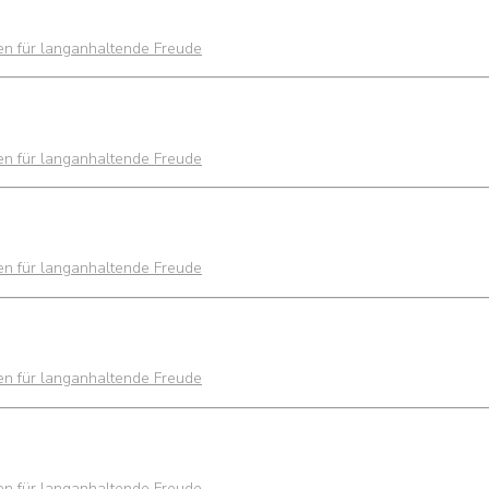
ien für langanhaltende Freude
ien für langanhaltende Freude
ien für langanhaltende Freude
ien für langanhaltende Freude
ien für langanhaltende Freude