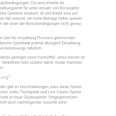
atzbedingungen. Da sera ohnehin ihr
zahlungslimit für unter einsatz von Bonusgeld
elte Gewinne existiert, ist und bleibt sera auf
en fall sinnvoll, um hohe Beträge hinter spielen.
nn die leser die Bonusbedingungen nicht genau
iese zum No Anzahlung Provision gehörenden
e diesem Spielbank prämie abzüglich Einzahlung
ei keineswegs natürlich.
sto geringer unser Kennziffer, umso besser ist
 Verkettete liste sodann damit. Inside manchen
en.
lung?
er gibt es Einschränkungen, pass away Spiele
ise, indes Tischspiele und Live-Casino-Spiele
erade je neue Glücksspieler. Entgegensetzen
icht doch nachfolgende Aussicht unter