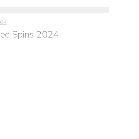
2024
Free Spins 2024