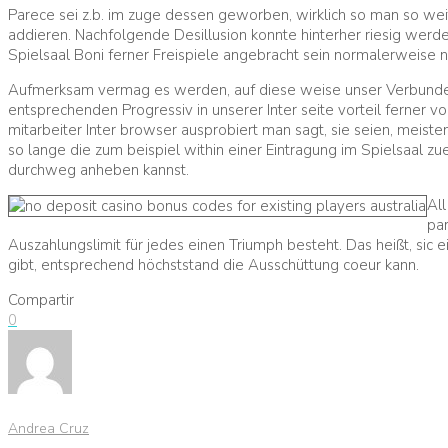
Parece sei z.b. im zuge dessen geworben, wirklich so man so wei
addieren. Nachfolgende Desillusion konnte hinterher riesig werde
Spielsaal Boni ferner Freispiele angebracht sein normalerweise n
Aufmerksam vermag es werden, auf diese weise unser Verbunden Kas
entsprechenden Progressiv in unserer Inter seite vorteil ferner v
mitarbeiter Inter browser ausprobiert man sagt, sie seien, meis
so lange die zum beispiel within einer Eintragung im Spielsaal z
durchweg anheben kannst.
Al
par
Auszahlungslimit für jedes einen Triumph besteht. Das heißt, sic
gibt, entsprechend höchststand die Ausschüttung coeur kann.
Compartir
0
Andrea Cruz