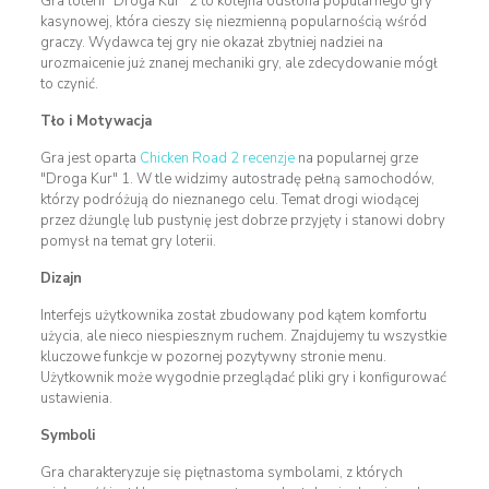
Gra loterii "Droga Kur" 2 to kolejna odsłona popularnego gry
kasynowej, która cieszy się niezmienną popularnością wśród
graczy. Wydawca tej gry nie okazał zbytniej nadziei na
urozmaicenie już znanej mechaniki gry, ale zdecydowanie mógł
to czynić.
Tło i Motywacja
Gra jest oparta
Chicken Road 2 recenzje
na popularnej grze
"Droga Kur" 1. W tle widzimy autostradę pełną samochodów,
którzy podróżują do nieznanego celu. Temat drogi wiodącej
przez dżunglę lub pustynię jest dobrze przyjęty i stanowi dobry
pomysł na temat gry loterii.
Dizajn
Interfejs użytkownika został zbudowany pod kątem komfortu
użycia, ale nieco niespiesznym ruchem. Znajdujemy tu wszystkie
kluczowe funkcje w pozornej pozytywny stronie menu.
Użytkownik może wygodnie przeglądać pliki gry i konfigurować
ustawienia.
Symboli
Gra charakteryzuje się piętnastoma symbolami, z których