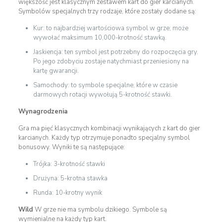
większość jest klasycznym zestawem kart do gier karcianych.
Symbolów specjalnych trzy rodzaje, które zostały dodane są:
Kur: to najbardziej wartościowa symbol w grze; może
wywołać maksimum 10,000-krotność stawką.
Jaskiencja: ten symbol jest potrzebny do rozpoczęcia gry.
Po jego zdobyciu zostaje natychmiast przeniesiony na
kartę gwarancji.
Samochody: to symbole specjalne, które w czasie
darmowych rotacji wywołują 5-krotność stawki.
Wynagrodzenia
Gra ma pięć klasycznych kombinacji wynikających z kart do gier
karcianych. Każdy typ otrzymuje ponadto specjalny symbol
bonusowy. Wyniki te są następujące:
Trójka: 3-krotność stawki
Drużyna: 5-krotna stawka
Runda: 10-krotny wynik
Wild
W grze nie ma symbolu dzikiego. Symbole są
wymienialne na każdy typ kart.