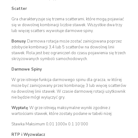
Scatter
Gra charakteryzuje się trzema scatterami, które mogą pojawiać
się w dowolnej kombinacji liczbie stawek. Wszystkie dwa trzy
lub więcej scatters wywołuje darmowe spiny.
Bonusy
Darmowa rotacja może zostać zainicjowana poprzez
zdobycie kombinacji 3,4 lub 5 scatterów na dowolnej linii
stawek. Rola jest bez ograniczeń do czasu pojawienia się trzech
skrzyżowanych symboli samochodowych.
Darmowe Spiny
W grze istnieje funkcja darmowego spinu dla gracza, w której
może być zainicjowany przez kombinację 3 lub więcej scatterów
na dowolnej linii stawek. W czasie darmowej rotacji użytkownik
nie będzie mógł wyłączyć gry.
Wypłatę
W grze istnieją maksymalne wyniki zgodnie z
wartościami stawek, które zostały podane w tabeli niżej:
Stawka Maksimum 0,01 1000x 0.1 10’000
RTP i Wyzwalacz