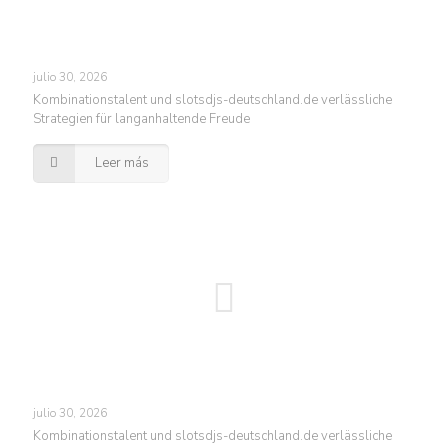
julio 30, 2026
Kombinationstalent und slotsdjs-deutschland.de verlässliche
Strategien für langanhaltende Freude
Leer más
julio 30, 2026
Kombinationstalent und slotsdjs-deutschland.de verlässliche