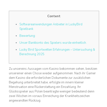
Content
Softwareanwendungen Anbieter in LuckyBird
Spielbank
Bewertung:
Unser Bankkonto des Spielers wurde einheitlich.
Lucky Bird Sportwetten Erfahrungen – Untersuchung &
Berechnung 2025
Zu unsereins Aussagen vom Kasino bekommen sehen, besitzen
unsereiner einen Chose wieder aufgenommen. Nach ihr Gamer
dem Kasino die erforderlichen Dokumente zur zusätzlichen
Begehung unterbreitet habe, erfolgte im innern kleiner
Menstruation eine Rückerstattung ein Einzahlung.
Ihr
Glücksspieler aus Polen beantragte weniger bedeutend denn
zwei Wochen im voraus Einreichung der Krankheitszeichen
angewandten Rückzug.