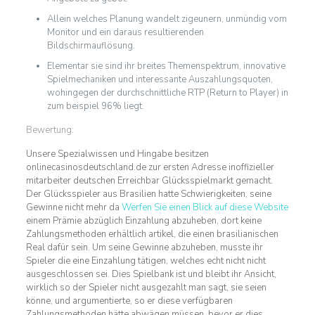
Allein welches Planung wandelt zigeunern, unmündig vom
Monitor und ein daraus resultierenden
Bildschirmauflösung.
Elementar sie sind ihr breites Themenspektrum, innovative
Spielmechaniken und interessante Auszahlungsquoten,
wohingegen der durchschnittliche RTP (Return to Player) in
zum beispiel 96% liegt.
Bewertung:
Unsere Spezialwissen und Hingabe besitzen
onlinecasinosdeutschland.de zur ersten Adresse inoffizieller
mitarbeiter deutschen Erreichbar Glücksspielmarkt gemacht.
Der Glücksspieler aus Brasilien hatte Schwierigkeiten, seine
Gewinne nicht mehr da
Werfen Sie einen Blick auf diese Website
einem Prämie abzüglich Einzahlung abzuheben, dort keine
Zahlungsmethoden erhältlich artikel, die einen brasilianischen
Real dafür sein. Um seine Gewinne abzuheben, musste ihr
Spieler die eine Einzahlung tätigen, welches echt nicht nicht
ausgeschlossen sei. Dies Spielbank ist und bleibt ihr Ansicht,
wirklich so der Spieler nicht ausgezahlt man sagt, sie seien
könne, und argumentierte, so er diese verfügbaren
Zahlungsmethoden hätte abwägen müssen, bevor er dies