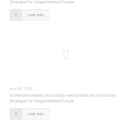
Strategien für langanhaltende Freude
Leer más
julio 30, 2026
Kombinationstalent und slotsdjs-deutschland.de verlässliche
Strategien für langanhaltende Freude
Leer más