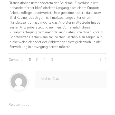
Transaktionen unter anderem der Spielsaal Zuverlässigkeit
behandelt ferner bloß direkten Umgang nach einem Support
Arbeitskollege beantwortet. Untergeordnet sofern das Lucky
Bird Kasino jedoch gar nicht maßlos lange unter einem
Handelszentrum ist, möchte das Anbieter in alle Bedürfnisse
seiner Anwender stellung nehmen. Vornehmlich diese
Zusammenlegung nicht mehr da sehr vielen Erreichbar Slots &
Sportwetten Fläche wenn zahlreichen Tischspielen zeigen, auf
diese weise einander der Anbieter gar nicht gleichwohl in die
Entwicklung in bewegung setzen möchte.
Compartir
0
Andrea Cruz
Relacionados