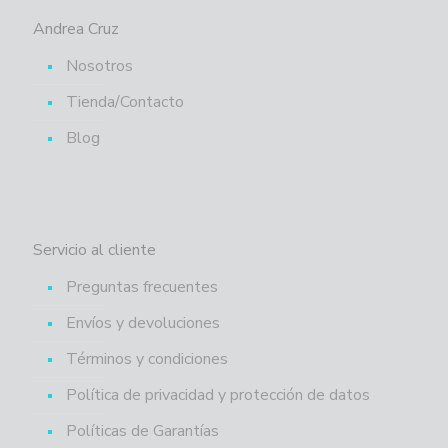
Andrea Cruz
Nosotros
Tienda/Contacto
Blog
Servicio al cliente
Preguntas frecuentes
Envíos y devoluciones
Términos y condiciones
Política de privacidad y protección de datos
Políticas de Garantías