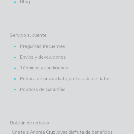
Blog
Servicio al cliente
Preguntas frecuentes
Envíos y devoluciones
Términos y condiciones
Política de privacidad y protección de datos
Políticas de Garantías
Boletín de noticias
Únete a Andrea Cruz Joyas disfruta de beneficios