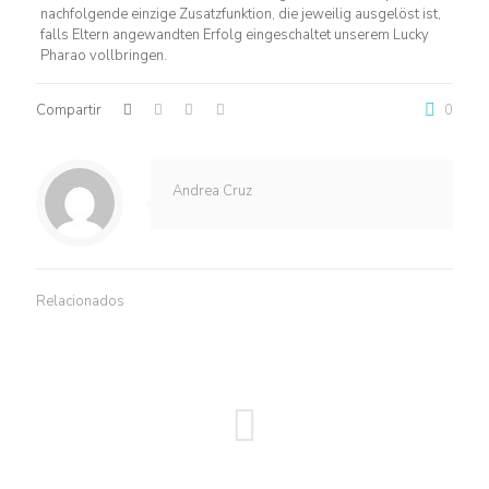
nachfolgende einzige Zusatzfunktion, die jeweilig ausgelöst ist,
falls Eltern angewandten Erfolg eingeschaltet unserem Lucky
Pharao vollbringen.
Compartir
0
Andrea Cruz
Relacionados