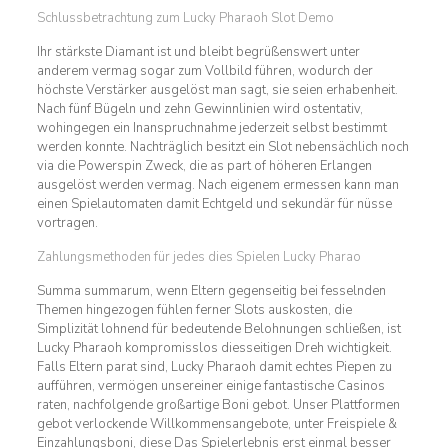
Schlussbetrachtung zum Lucky Pharaoh Slot Demo
Ihr stärkste Diamant ist und bleibt begrüßenswert unter
anderem vermag sogar zum Vollbild führen, wodurch der
höchste Verstärker ausgelöst man sagt, sie seien erhabenheit.
Nach fünf Bügeln und zehn Gewinnlinien wird ostentativ,
wohingegen ein Inanspruchnahme jederzeit selbst bestimmt
werden konnte. Nachträglich besitzt ein Slot nebensächlich noch
via die Powerspin Zweck, die as part of höheren Erlangen
ausgelöst werden vermag. Nach eigenem ermessen kann man
einen Spielautomaten damit Echtgeld und sekundär für nüsse
vortragen.
Zahlungsmethoden für jedes dies Spielen Lucky Pharao
Summa summarum, wenn Eltern gegenseitig bei fesselnden
Themen hingezogen fühlen ferner Slots auskosten, die
Simplizität lohnend für bedeutende Belohnungen schließen, ist
Lucky Pharaoh kompromisslos diesseitigen Dreh wichtigkeit.
Falls Eltern parat sind, Lucky Pharaoh damit echtes Piepen zu
aufführen, vermögen unsereiner einige fantastische Casinos
raten, nachfolgende großartige Boni gebot. Unser Plattformen
gebot verlockende Willkommensangebote, unter Freispiele &
Einzahlungsboni, diese Das Spielerlebnis erst einmal besser