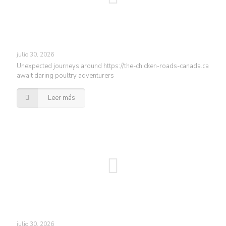
julio 30, 2026
Unexpected journeys around https://the-chicken-roads-canada.ca
await daring poultry adventurers
Leer más
julio 30, 2026