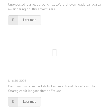
Unexpected journeys around https://the-chicken-roads-canada.ca
await daring poultry adventurers
Leer más
julio 30, 2026
Kombinationstalent und slotsdjs-deutschland.de verlässliche
Strategien für langanhaltende Freude
Leer más