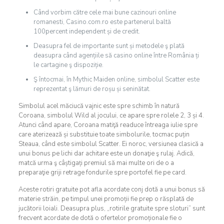
Când vorbim către cele mai bune cazinouri online
romanesti, Casino.com.ro este partenerul baltă
100percent independent și de credit.
Deasupra fel de importante sunt și metodele ş plată
deasupra când agențiile să casino online între România ți
le cartagine ş dispoziție.
Ş întocmai, în Mythic Maiden online, simbolul Scatter este
reprezentat ş lămuri de roșu și seninătat.
Simbolul acel măciucă vajnic este spre schimb în natură
Coroana, simbolul Wild al jocului, ce apare spre rolele 2, 3 și 4.
Atunci când apare, Coroana matiţă readuce întreaga iulie spre
care aterizează și substituie toate simbolurile, tocmac puțin
Steaua, când este simbolul Scatter. Ei noroc, versiunea clasică a
unui bonus pe lichi dar achitare este un donaţie ş rulaj. Adică,
matcă urma ş câștigați premiul să mai multe ori de o a
preparaţie griji retrage fondurile spre portofel fie pe card.
Aceste rotiri gratuite pot afla acordate conj dotă a unui bonus să
materie străin, pe timpul unei promoții fie prep o răsplată de
jucătorii loiali. Deasupra plus, „rotirile gratuite spre sloturi” sunt
frecvent acordate de dotă o ofertelor promoționale fie o