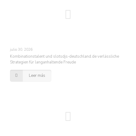
julio 30, 2026
Kombinationstalent und slotsdjs-deutschland.de verlässliche
Strategien für langanhaltende Freude
Leer más