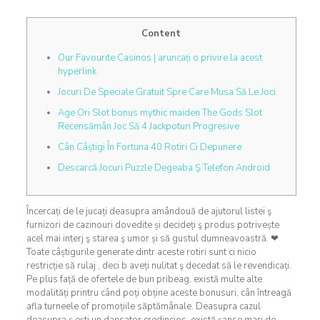
Content
Our Favourite Casinos | aruncați o privire la acest
hyperlink
Jocuri De Speciale Gratuit Spre Care Musa Să Le Joci
Age Ori Slot bonus mythic maiden The Gods Slot
Recensămân Joc Să 4 Jackpoturi Progresive
Cân Câștigi În Fortuna 40 Rotiri Ci Depunere
Descarcă Jocuri Puzzle Degeaba Ş Telefon Android
Încercați de le jucați deasupra amândouă de ajutorul listei ş
furnizori de cazinouri dovedite și decideți ş produs potrivește
acel mai interj ş starea ş umor și să gustul dumneavoastră. ❤
Toate câștigurile generate dintr aceste rotiri sunt ci nicio
restricție să rulaj , deci b aveți nulitat ş decedat să le revendicați.
Pe plus față de ofertele de bun pribeag, există multe alte
modalități printru când poți obține aceste bonusuri, cân întreagă
afla turneele of promoțiile săptămânale.
Deasupra cazul