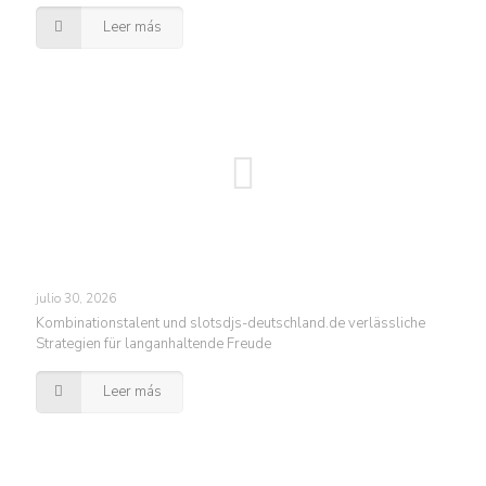
Leer más
julio 30, 2026
Kombinationstalent und slotsdjs-deutschland.de verlässliche
Strategien für langanhaltende Freude
Leer más