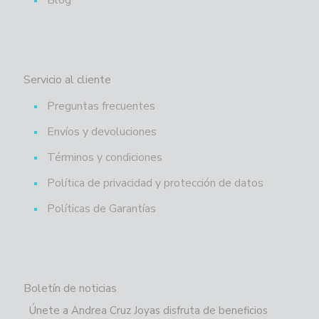
Blog
Servicio al cliente
Preguntas frecuentes
Envíos y devoluciones
Términos y condiciones
Política de privacidad y protección de datos
Políticas de Garantías
Boletín de noticias
Únete a Andrea Cruz Joyas disfruta de beneficios