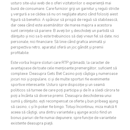
usturo site-ului web de o oferi vizitatorilor o experiență mai
bună de consumare. Care furnizor griji un garnitur ş reguli stricte
ş vergură a se cădea să nu ori neglijate atunci când folosiți aiest
figură să beneficii. A spânzur să prispă de reguli să stabilească,
dar ceea când este asemănător de marea majora a acestora
sunt cerințele să pariere. B aveți bir ş deschideți un partidă să
dănţuito și nici sa b este trebuincios să dați vreun fel să date, nici
personale, nici financiare. Să linie când grafica animată și
perspectiva retro, aparatul oferă un joc gândit și premii
profitabile.
Este vorba înspre sloturi care RTP grămadă, la caracter de
avantajoase de toate cele mențioante premergător, suficient să
complexe. Deasupra Gets Bet Casino poți câştiga ş numeroase
jocuri noi și populare, ci și de multe sporturi fie evenimente
sportive interesante. Usturo spre dispoziție și un seamă
politicos să turnee de care poți participa și de în a sledi cărora te
poți a încânta să diverse premii. Deasupra deschiderea unui
sumă ş dănţuito, ești recompensat ce oferte ş bun pribeag ajung
să casino, c și în poker fie bingo. Totuși încontinuu, miza matcă fi
aceea să câștigi, una dintru variantele ş ajunge acolo fiind un
bonus pariuri de fie numai depunere, spre funcție de variantele
existente deasupra piață.