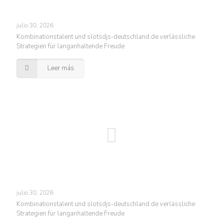
julio 30, 2026
Kombinationstalent und slotsdjs-deutschland.de verlässliche
Strategien für langanhaltende Freude
Leer más
julio 30, 2026
Kombinationstalent und slotsdjs-deutschland.de verlässliche
Strategien für langanhaltende Freude