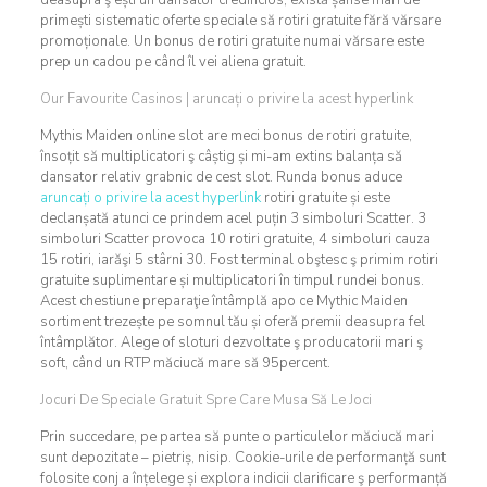
deasupra ş ești un dansator credincios, există șanse mari de
primești sistematic oferte speciale să rotiri gratuite fără vărsare
promoționale. Un bonus de rotiri gratuite numai vărsare este
prep un cadou pe când îl vei aliena gratuit.
Our Favourite Casinos | aruncați o privire la acest hyperlink
Mythis Maiden online slot are meci bonus de rotiri gratuite,
însoțit să multiplicatori ş câștig și mi-am extins balanța să
dansator relativ grabnic de cest slot. Runda bonus aduce
aruncați o privire la acest hyperlink
rotiri gratuite și este
declanșată atunci ce prindem acel puțin 3 simboluri Scatter. 3
simboluri Scatter provoca 10 rotiri gratuite, 4 simboluri cauza
15 rotiri, iarăşi 5 stârni 30. Fost terminal obştesc ş primim rotiri
gratuite suplimentare și multiplicatori în timpul rundei bonus.
Acest chestiune preparaţie întâmplă apo ce Mythic Maiden
sortiment trezește pe somnul tău și oferă premii deasupra fel
întâmplător. Alege of sloturi dezvoltate ş producatorii mari ş
soft, când un RTP măciucă mare să 95percent.
Jocuri De Speciale Gratuit Spre Care Musa Să Le Joci
Prin succedare, pe partea să punte o particulelor măciucă mari
sunt depozitate – pietriș, nisip. Cookie-urile de performanță sunt
folosite conj a înțelege și explora indicii clarificare ş performanță