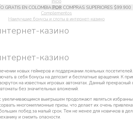
Inicio
Blog
ÍO GRATIS EN COLOMBIA POR COMPRAS SUPERIORES $99.900
Complementos
Наилучшие бонусы и слоты в интернет-казино
интернет-казино
интернет-казино
лечении новых геймеров и поддержании лояльных посетителей.
лючать в себя бонусы на депозит и бесплатные вращения. К п
аскруток на известных игровых автоматах. Данный прекрасный 
втоматы без значительных вложений.
ты с увеличивающимся выигрышем продолжают являться избранн
с сорвать многомиллионные призы, что делает их очень привлек
ольших побед за малый срок. Тем не менее для новичков в дел
еханику и снизить опасности.