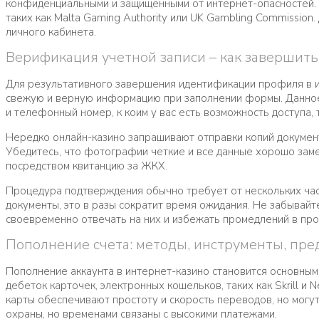
конфиденциальными и защищенными от интернет-опасностей. 
таких как Malta Gaming Authority или UK Gambling Commission
личного кабинета.
Верификация учетной записи – как завершит
Для результативного завершения идентификации профиля в ин
свежую и верную информацию при заполнении формы. Данное 
и телефонный номер, к коим у вас есть возможность доступа, 
Нередко онлайн-казино запрашивают отправки копий докумен
Убедитесь, что фотографии четкие и все данные хорошо зам
посредством квитанцию за ЖКХ.
Процедура подтверждения обычно требует от нескольких часо
документы, это в разы сократит время ожидания. Не забывайт
своевременно отвечать на них и избежать промедлений в пр
Пополнение счета: методы, инструменты, пр
Пополнение аккаунта в интернет-казино становится основным
дебеток карточек, электронных кошельков, таких как Skrill и
карты обеспечивают простоту и скорость переводов, но могу
охраны, но временами связаны с высокими платежами.