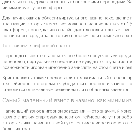
длительных задержек, вызванных банковскими переводами. З
минимизирует угрозу аферы.
Для начинающих в области виртуального казино нахождение п
транзакции, которые имеют возможность варьироваться от 1%
платформы, вроде, казино онлайн, дают дополнительные спи
правильного средства не только простым, но и возможно дохо
Транзакции в цифровой валюте
Переводы в крипте становятся все более популярными среди 
переводов, виртуальные операции не нуждаются в участия тр
возможность игрокам мгновенно зачислять на свои счета и вы
Криптовалюты также предоставляют максимальный степень про
тех геймеров, что стремятся убедиться в честности казино.
становится оптимальным решением для глобальных клиентов.
Самый маленький взнос в казино: как миними
Наименьший взнос в игорном заведении — это значимый момент
казино с низким стартовым депозитом, геймеры могут попроб
которые лишь начинают свой путешествие в мире игорного де
больших трат.