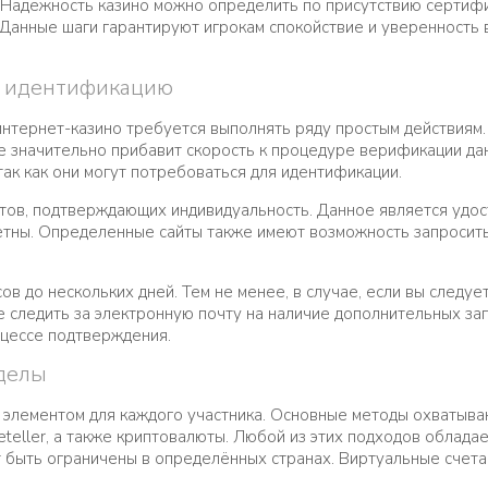
Надежность казино можно определить по присутствию сертифи
. Данные шаги гарантируют игрокам спокойствие и уверенность 
ь идентификацию
тернет-казино требуется выполнять ряду простым действиям. 
значительно прибавит скорость к процедуре верификации дан
так как они могут потребоваться для идентификации.
тов, подтверждающих индивидуальность. Данное является удос
етны. Определенные сайты также имеют возможность запросить 
в до нескольких дней. Тем не менее, в случае, если вы следу
е следить за электронную почту на наличие дополнительных за
оцессе подтверждения.
еделы
 элементом для каждого участника. Основные методы охватываю
 Neteller, а также криптовалюты. Любой из этих подходов облад
т быть ограничены в определённых странах. Виртуальные счет