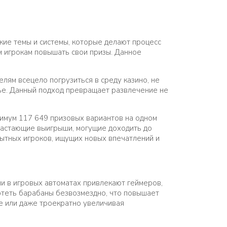
жие темы и системы, которые делают процесс
м игрокам повышать свои призы. Данное
лям всецело погрузиться в среду казино, не
пье. Данный подход превращает развлечение не
симум 117 649 призовых вариантов на одном
растающие выигрыши, могущие доходить до
пытных игроков, ищущих новых впечатлений и
и в игровых автоматах привлекают геймеров,
теть барабаны безвозмездно, что повышает
е или даже троекратно увеличивая