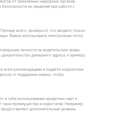
катов от признанных надзорных органов,
в безопасности их сведений при работе с
Прежде всего, проверьте, что вводите только
ных. Важно использовать электронную почту
товерение личности ли водительские права.
доказательство домашнего адреса, к примеру,
ете всем рекомендациям и подаёте корректные
просов от поддержки казино, чтобы
т в себя использование кредитных карт и
ает свои преимущества и недостатки. Например,
а предоставляют дополнительный уровень