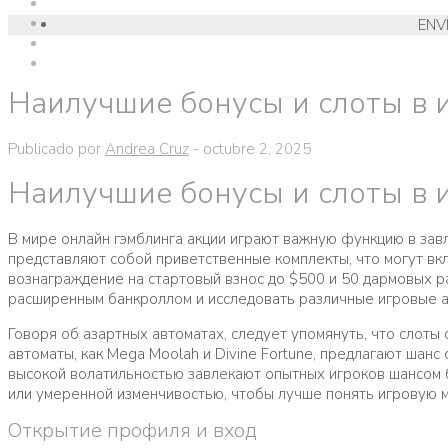
ENV
Наилучшие бонусы и слоты в 
Publicado por
Andrea Cruz
-
octubre 2, 2025
Наилучшие бонусы и слоты в 
В мире онлайн гэмблинга акции играют важную функцию в зав
представляют собой приветственные комплекты, что могут вк
вознаграждение на стартовый взнос до $500 и 50 дармовых р
расширенным банкроллом и исследовать различные игровые а
Говоря об азартных автоматах, следует упомянуть, что сло
автоматы, как Mega Moolah и Divine Fortune, предлагают шан
высокой волатильностью завлекают опытных игроков шансом б
или умеренной изменчивостью, чтобы лучше понять игровую м
Открытие профиля и вход