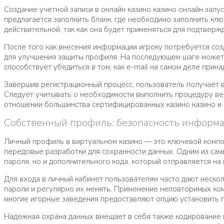
Создание учетной записи в онлайн казино казино онлайн запус
предлагается заполнить бланк, где необходимо заполнить клю
действительной, так как она будет применяться для подтвержд
После того как внесения информации игроку потребуется соз
для улучшения защиты профиля. На последующем шаге может 
способствует убедиться в том, как e-mail на самом деле прин
Завершив регистрационный процесс, пользователь получает вх
Следует учитывать о необходимости выполнить процедуру ве
отношении большинства сертифицированных казино казино и о
Собственный профиль: безопасность информа
Личный профиль в виртуальном казино — это ключевой компо
передовые разработки для сохранности данных. Одним из сам
пароля, но и дополнительного кода, который отправляется на
Для входа в личный кабинет пользователям часто дают неско
пароли и регулярно их менять. Применение неповторимых ком
многие игорные заведения предоставляют опцию установить п
Надежная охрана данных вмещает в себя также кодирование 