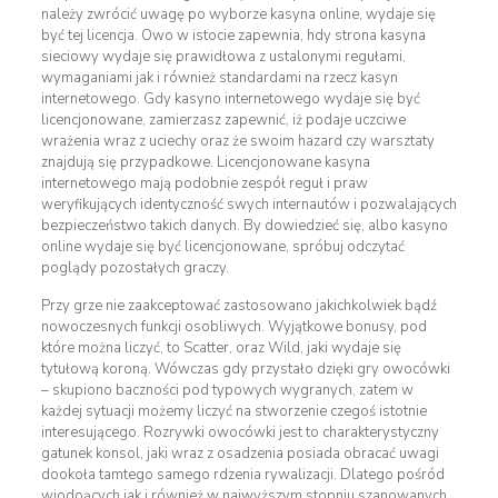
należy zwrócić uwagę po wyborze kasyna online, wydaje się
być tej licencja. Owo w istocie zapewnia, hdy strona kasyna
sieciowy wydaje się prawidłowa z ustalonymi regułami,
wymaganiami jak i również standardami na rzecz kasyn
internetowego. Gdy kasyno internetowego wydaje się być
licencjonowane, zamierzasz zapewnić, iż podaje uczciwe
wrażenia wraz z uciechy oraz że swoim hazard czy warsztaty
znajdują się przypadkowe. Licencjonowane kasyna
internetowego mają podobnie zespół reguł i praw
weryfikujących identyczność swych internautów i pozwalających
bezpieczeństwo takich danych. By dowiedzieć się, albo kasyno
online wydaje się być licencjonowane, spróbuj odczytać
poglądy pozostałych graczy.
Przy grze nie zaakceptować zastosowano jakichkolwiek bądź
nowoczesnych funkcji osobliwych. Wyjątkowe bonusy, pod
które można liczyć, to Scatter, oraz Wild, jaki wydaje się
tytułową koroną. Wówczas gdy przystało dzięki gry owocówki
– skupiono baczności pod typowych wygranych, zatem w
każdej sytuacji możemy liczyć na stworzenie czegoś istotnie
interesującego. Rozrywki owocówki jest to charakterystyczny
gatunek konsol, jaki wraz z osadzenia posiada obracać uwagi
dookoła tamtego samego rdzenia rywalizacji. Dlatego pośród
wiodoących jak i również w najwyższym stopniu szanowanych