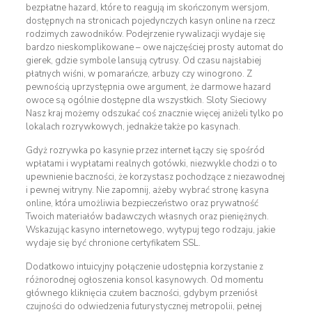
bezpłatne hazard, które to reagują im skończonym wersjom,
dostępnych na stronicach pojedynczych kasyn online na rzecz
rodzimych zawodników. Podejrzenie rywalizacji wydaje się
bardzo nieskomplikowane – owe najczęściej prosty automat do
gierek, gdzie symbole lansują cytrusy. Od czasu najsłabiej
płatnych wiśni, w pomarańcze, arbuzy czy winogrono. Z
pewnością uprzystępnia owe argument, że darmowe hazard
owoce są ogólnie dostępne dla wszystkich. Sloty Sieciowy
Nasz kraj możemy odszukać coś znacznie więcej aniżeli tylko po
lokalach rozrywkowych, jednakże także po kasynach.
Gdyż rozrywka po kasynie przez internet łączy się spośród
wpłatami i wypłatami realnych gotówki, niezwykle chodzi o to
upewnienie baczności, że korzystasz pochodzące z niezawodnej
i pewnej witryny. Nie zapomnij, ażeby wybrać stronę kasyna
online, która umożliwia bezpieczeństwo oraz prywatność
Twoich materiałów badawczych własnych oraz pieniężnych.
Wskazując kasyno internetowego, wytypuj tego rodzaju, jakie
wydaje się być chronione certyfikatem SSL.
Dodatkowo intuicyjny połączenie udostępnia korzystanie z
różnorodnej ogłoszenia konsol kasynowych. Od momentu
głównego kliknięcia czułem baczności, gdybym przeniósł
czujności do odwiedzenia futurystycznej metropolii, pełnej