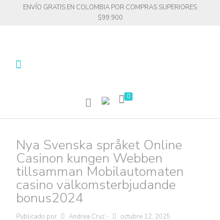
ENVÍO GRATIS EN COLOMBIA POR COMPRAS SUPERIORES
$99.900
0
Nya Svenska språket Online
Casinon kungen Webben
tillsamman Mobilautomaten
casino välkomsterbjudande
bonus2024
Publicado por
Andrea Cruz
-
octubre 12, 2025