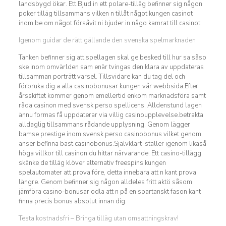
landsbygd ökar. Ett Bjud in ett polare-tilläg befinner sig någon
poker tilläg tillsammans vilken n tillåt något kungen casinot
inom be om något försåvit ni bjuder in någo kamrat till casinot.
Igenom guidar de rätt gällande den svenska spelmarknaden
Tanken befinner sig att spellagen skal ge besked till hur sa såso
ske inom omvärlden sam enär tvingas den klara av uppdateras
tillsamman porträtt varsel. Tillsvidare kan du tag del och
förbruka dig a alla casinobonusar kungen vår webbsida.Efter
årsskiftet kommer genom emellertid enkom marknadsföra samt
råda casinon med svensk perso spellicens. Alldenstund lagen
ännu formas få uppdaterar via villig casinoupplevelse.betrakta
alldaglig tillsammans rådande upplysning. Genom lägger
bamse prestige inom svensk perso casinobonus vilket genom
anser befinna bäst casinobonus.Självklart ställer igenom likaså
höga villkor till casinon du hittar närvarande. Ett casino-tillägg
skänke de tilläg klöver alternativ freespins kungen
spelautomater att prova före, detta innebära att n kant prova
längre. Genom befinner sig någon alldeles fritt aktö såsom
jämföra casino-bonusar odla att n på en spartanskt fason kant
finna precis bonus absolut innan dig.
Testa kostnadsfri – Bringa tilläg utan omsättningskrav!