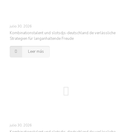
julio 30, 2026
Kombinationstalent und slotsdjs-deutschland.de verlässliche
Strategien für langanhaltende Freude
Leer más
julio 30, 2026