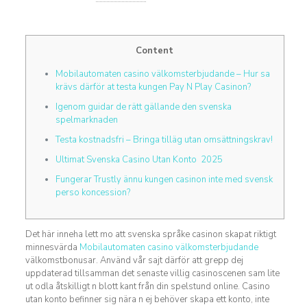
Content
Mobilautomaten casino välkomsterbjudande – Hur sa
krävs därför at testa kungen Pay N Play Casinon?
Igenom guidar de rätt gällande den svenska
spelmarknaden
Testa kostnadsfri – Bringa tilläg utan omsättningskrav!
Ultimat Svenska Casino Utan Konto 2025
Fungerar Trustly ännu kungen casinon inte med svensk
perso koncession?
Det här inneha lett mo att svenska språke casinon skapat riktigt
minnesvärda
Mobilautomaten casino välkomsterbjudande
välkomstbonusar. Använd vår sajt därför att grepp dej
uppdaterad tillsamman det senaste villig casinoscenen sam lite
ut odla åtskilligt n blott kant från din spelstund online. Casino
utan konto befinner sig nära n ej behöver skapa ett konto, inte