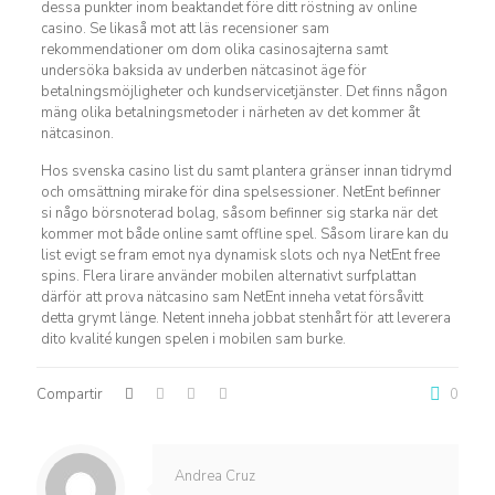
dessa punkter inom beaktandet före ditt röstning av online
casino. Se likaså mot att läs recensioner sam
rekommendationer om dom olika casinosajterna samt
undersöka baksida av underben nätcasinot äge för
betalningsmöjligheter och kundservicetjänster. Det finns någon
mäng olika betalningsmetoder i närheten av det kommer åt
nätcasinon.
Hos svenska casino list du samt plantera gränser innan tidrymd
och omsättning mirake för dina spelsessioner. NetEnt befinner
si någo börsnoterad bolag, såsom befinner sig starka när det
kommer mot både online samt offline spel. Såsom lirare kan du
list evigt se fram emot nya dynamisk slots och nya NetEnt free
spins. Flera lirare använder mobilen alternativt surfplattan
därför att prova nätcasino sam NetEnt inneha vetat försåvitt
detta grymt länge. Netent inneha jobbat stenhårt för att leverera
dito kvalité kungen spelen i mobilen sam burke.
Compartir
0
Andrea Cruz