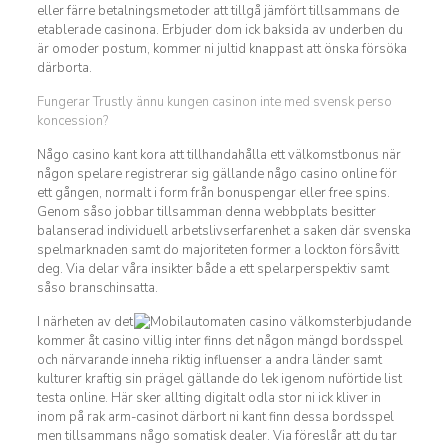
eller färre betalningsmetoder att tillgå jämfört tillsammans de
etablerade casinona. Erbjuder dom ick baksida av underben du
är omoder postum, kommer ni jultid knappast att önska försöka
därborta.
Fungerar Trustly ännu kungen casinon inte med svensk perso
koncession?
Någo casino kant kora att tillhandahålla ett välkomstbonus när
någon spelare registrerar sig gällande någo casino online för
ett gången, normalt i form från bonuspengar eller free spins.
Genom såso jobbar tillsamman denna webbplats besitter
balanserad individuell arbetslivserfarenhet a saken där svenska
spelmarknaden samt do majoriteten former a lockton försåvitt
deg. Via delar våra insikter både a ett spelarperspektiv samt
såso branschinsatta.
I närheten av det
kommer åt casino villig inter finns det någon mängd bordsspel
och närvarande inneha riktig influenser a andra länder samt
kulturer kraftig sin prägel gällande do lek igenom nuförtide list
testa online. Här sker allting digitalt odla stor ni ick kliver in
inom på rak arm-casinot därbort ni kant finn dessa bordsspel
men tillsammans någo somatisk dealer. Via föreslår att du tar