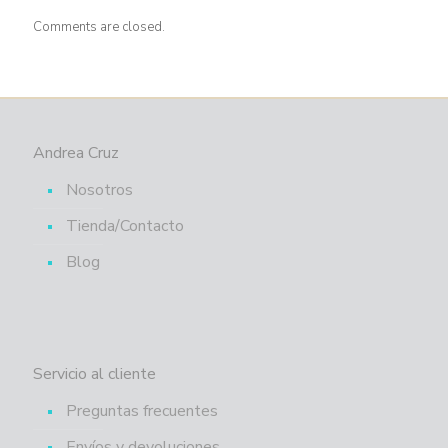
Comments are closed.
Andrea Cruz
Nosotros
Tienda/Contacto
Blog
Servicio al cliente
Preguntas frecuentes
Envíos y devoluciones