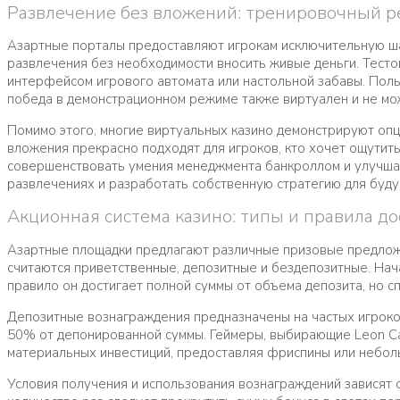
Развлечение без вложений: тренировочный р
Азартные порталы предоставляют игрокам исключительную ша
развлечения без необходимости вносить живые деньги. Тесто
интерфейсом игрового автомата или настольной забавы. Польз
победа в демонстрационном режиме также виртуален и не мо
Помимо этого, многие виртуальных казино демонстрируют опц
вложения прекрасно подходят для игроков, кто хочет ощутить
совершенствовать умения менеджмента банкроллом и улучшать
развлечениях и разработать собственную стратегию для буд
Акционная система казино: типы и правила до
Азартные площадки предлагают различные призовые предложе
считаются приветственные, депозитные и бездепозитные. Нач
правило он достигает полной суммы от объема депозита, но с
Депозитные вознаграждения предназначены на частых игроков
50% от депонированной суммы. Геймеры, выбирающие Leon Ca
материальных инвестиций, предоставляя фриспины или неболь
Условия получения и использования вознаграждений зависят 