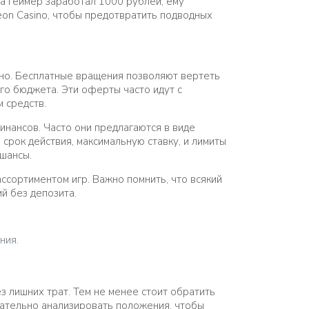
 а геймер заработал 1000 рублей, ему
on Casino, чтобы предотвратить подводных
ино. Бесплатные вращения позволяют вертеть
го бюджета. Эти оферты часто идут с
 средств.
нансов. Часто они предлагаются в виде
срок действия, максимальную ставку, и лимиты
 шансы.
ссортиментом игр. Важно помнить, что всякий
й без депозита.
ния.
 лишних трат. Тем не менее стоит обратить
мательно анализировать положения, чтобы