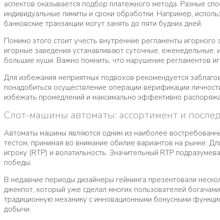
аспектов оказывается подбор платежного метода. Разные спос
индивидуальные лимиты и сроки обработки. Например, исполь
банковские транзакции могут занять до пяти будних дней.
Помимо этого стоит учесть внутренние регламенты игорного 
игорные заведения устанавливают суточные, еженедельные, и
большие куши. Важно помнить, что нарушение регламентов и
Для избежания неприятных подвохов рекомендуется заблаго
понадобиться осуществление операции верификации личности
избежать промедлений и максимально эффективно распоряжа
Слот-машины автоматы: ассортимент и после
Автоматы машины являются одним из наиболее востребованны
тестом, принимая во внимание обилие вариантов на рынке. Для
игроку (RTP) и волатильность. Значительный RTP подразумев
победы.
В недавние периоды дизайнеры гейминга презентовали нескол
джекпот, который уже сделал многих пользователей богачами. 
традиционную механику с инновационными бонусными функциям
добычи.