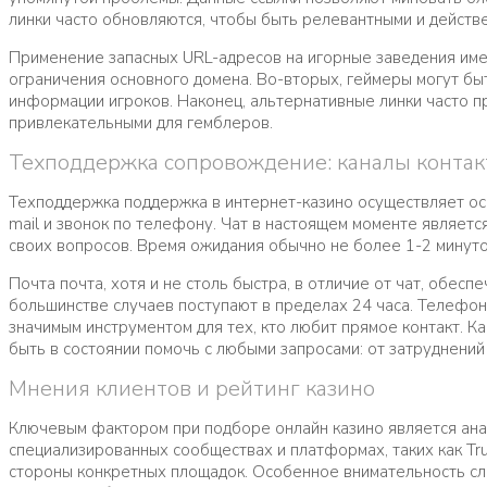
линки часто обновляются, чтобы быть релевантными и действ
Применение запасных URL-адресов на игорные заведения имее
ограничения основного домена. Во-вторых, геймеры могут бы
информации игроков. Наконец, альтернативные линки часто п
привлекательными для гемблеров.
Техподдержка сопровождение: каналы контак
Техподдержка поддержка в интернет-казино осуществляет осн
mail и звонок по телефону. Чат в настоящем моменте являет
своих вопросов. Время ожидания обычно не более 1-2 минуто
Почта почта, хотя и не столь быстра, в отличие от чат, обе
большинстве случаев поступают в пределах 24 часа. Телефон
значимым инструментом для тех, кто любит прямое контакт. К
быть в состоянии помочь с любыми запросами: от затруднений
Мнения клиентов и рейтинг казино
Ключевым фактором при подборе онлайн казино является ана
специализированных сообществах и платформах, таких как Tr
стороны конкретных площадок. Особенное внимательность сле