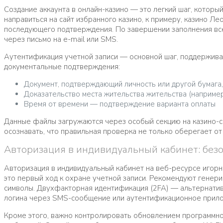
Создание аккаунта в онлайн-казино — это легкий шаг, которы
направиться на сайт избранного казино, к примеру, казино Ле
последующего подтверждения. По завершении заполнения все
через письмо на e-mail или SMS.
Аутентификация учетной записи — основной шаг, поддержив
документальные подтверждения:
Документ, подтверждающий личность или другой бумага
Доказательство места жительства жительства (например
Время от времени — подтверждение варианта оплаты
Данные файлы загружаются через особый секцию на казино-са
осознавать, что правильная проверка не только оберегает о
Авторизация в индивидуальный кабинет: безо
Авторизация в индивидуальный кабинет на веб-ресурсе игор
это первый ход к охране учетной записи. Рекомендуют генер
символы. Двухфакторная идентификация (2FA) — альтернатив
логина через SMS-сообщение или аутентификационное прил
Кроме этого, важно контролировать обновлением программно