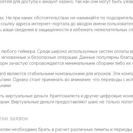
тей для доступа к аккаунт казино, так как они могут быть уязв
ах. Ни при каких обстоятельствах не нажимайте по подозрител
сылку адреса интернет-портала до вводом имени пользователя
ть ваши сведения в защищенности и избежать нежелательных сл
я любого геймера. Среди широко используемых систем оплаты 
 мгновенные и безопасные операции. Данные популярны благо
форм зачастую сопровождается минимальными сборами либо их 
Card являются стабильными компаньонами для игроков. Эти ком
ьгами. Однако стоит принимать во внимание, что переводы с и
ьками.
есть виртуальные деньги. Криптовалюта и другие цифровые мо
ам. Виртуальные деньги предоставляют шанс не только пополн
ки заявок
телям необходимо брать в расчет различные лимиты и периоды