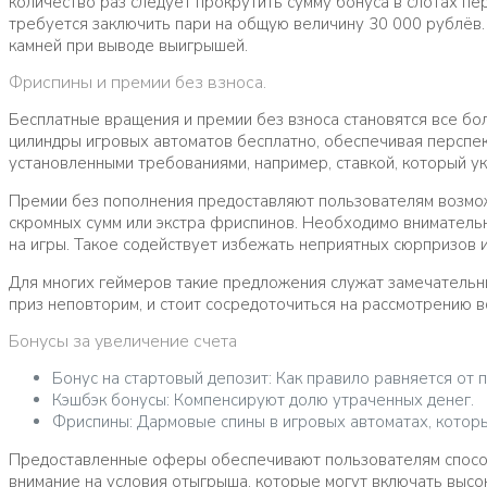
количество раз следует прокрутить сумму бонуса в слотах п
требуется заключить пари на общую величину 30 000 рублёв.
камней при выводе выигрышей.
Фриспины и премии без взноса.
Бесплатные вращения и премии без взноса становятся все б
цилиндры игровых автоматов бесплатно, обеспечивая перспек
установленными требованиями, например, ставкой, который ук
Премии без пополнения предоставляют пользователям возможн
скромных сумм или экстра фриспинов. Необходимо внимательн
на игры. Такое содействует избежать неприятных сюрпризов 
Для многих геймеров такие предложения служат замечательны
приз неповторим, и стоит сосредоточиться на рассмотрению в
Бонусы за увеличение счета
Бонус на стартовый депозит: Как правило равняется от 
Кэшбэк бонусы: Компенсируют долю утраченных денег.
Фриспины: Дармовые спины в игровых автоматах, которы
Предоставленные оферы обеспечивают пользователям способн
внимание на условия отыгрыша, которые могут включать высо