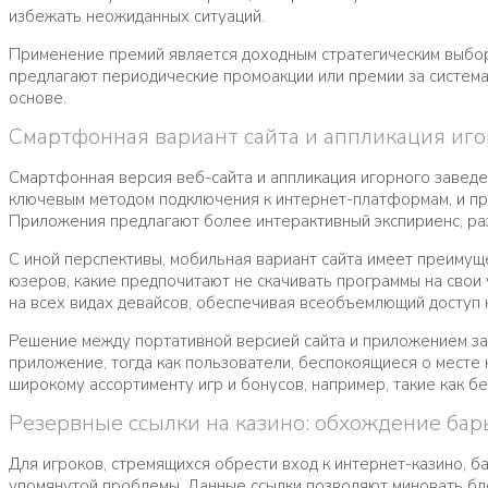
избежать неожиданных ситуаций.
Применение премий является доходным стратегическим выбор
предлагают периодические промоакции или премии за система
основе.
Смартфонная вариант сайта и аппликация иго
Смартфонная версия веб-сайта и аппликация игорного завед
ключевым методом подключения к интернет-платформам, и про
Приложения предлагают более интерактивный экспириенс, ра
С иной перспективы, мобильная вариант сайта имеет преимущ
юзеров, какие предпочитают не скачивать программы на сво
на всех видах девайсов, обеспечивая всеобъемлющий доступ 
Решение между портативной версией сайта и приложением зав
приложение, тогда как пользователи, беспокоящиеся о месте
широкому ассортименту игр и бонусов, например, такие как б
Резервные ссылки на казино: обхождение бар
Для игроков, стремящихся обрести вход к интернет-казино, 
упомянутой проблемы. Данные ссылки позволяют миновать бло