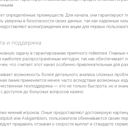
енными.
т определённые преимуществ. Для начала, они гарантируют по
ть уверены в безопасности своих данных, так как надежные ка
редоставляют вознаграждения или акции для первых пользоват
та и поддержка
овную задачу в гарантировании приятного геймплея. Главные ка
ся наиболее распространённым методом, так как обеспечивает 
чек, что считает этот канал особенно привлекательным для ра
спечивает возможность более детального анализа сложных пробл
ная линия применяется менее часто вследствие возможных изд
ачественная техподдержка — это не только быстрота, но и знан
 с доступом до бонусных вопросов казино.
лиз мнений игроков. Оные предоставляют достоверную картину
ustpilot или Askgamblers, пользователи обмениваются своим п
дует придавать отзывам о скорости выплат и стандарте серви