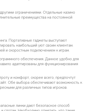
другими ограничениями. Отдельные казино
олнительные преимущества на постоянной
инга. Портативные гаджеты выступают
тировать наибольший уют своим клиентам.
ей и скоростным подключением к играм.
рограммного обеспечения. Данное удобно для
правило адаптированы для функционирования
роту и комфорт, скорее всего, предпочтут
 сайт. Обе выбора обеспечивают возможность к
ересными для различных типов игроков.
 запасные линки дают безопасное способ
и слотам. Необходимо отметить, что такие