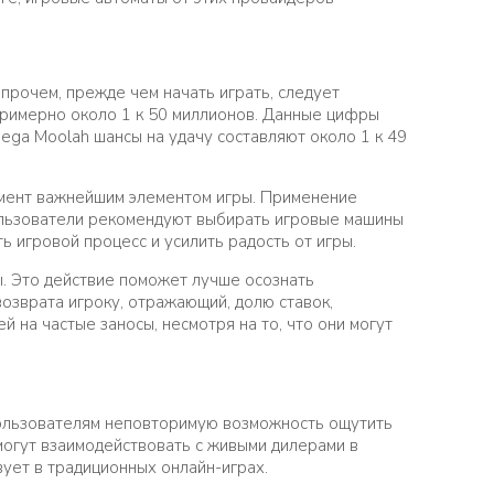
прочем, прежде чем начать играть, следует
 примерно около 1 к 50 миллионов. Данные цифры
ega Moolah шансы на удачу составляют около 1 к 49
жмент важнейшим элементом игры. Применение
ользователи рекомендуют выбирать игровые машины
 игровой процесс и усилить радость от игры.
ры. Это действие поможет лучше осознать
озврата игроку, отражающий, долю ставок,
 на частые заносы, несмотря на то, что они могут
пользователям неповторимую возможность ощутить
могут взаимодействовать с живыми дилерами в
вует в традиционных онлайн-играх.