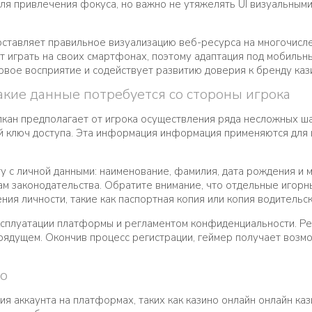
я привлечения фокуса, но важно не утяжелять UI визуальными 
оставляет правильное визуализацию веб-ресурса на многочисл
играть на своих смартфонах, поэтому адаптация под мобильны
вое восприятие и содействует развитию доверия к бренду кази
акие данные потребуется со стороны игрока
ан предполагает от игрока осуществления ряда несложных ша
 ключ доступа. Эта информация информация применяются для в
 с личной данными: наименование, фамилия, дата рождения и
 законодательства. Обратите внимание, что отдельные игорные
я личности, такие как паспортная копия или копия водительск
сплуатации платформы и регламентом конфиденциальности. Ре
рядущем. Окончив процесс регистрации, геймер получает возмо
но
я аккаунта на платформах, таких как казино онлайн онлайн ка