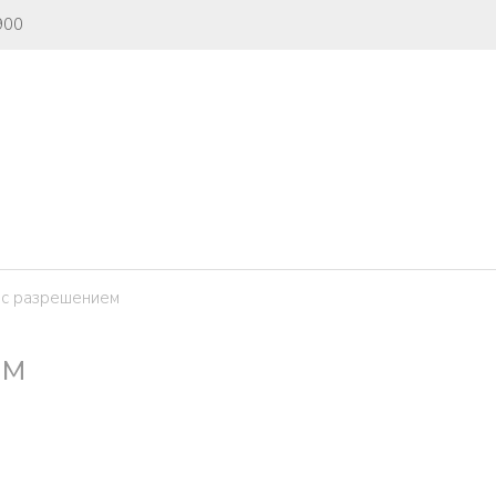
900
 с разрешением
ем