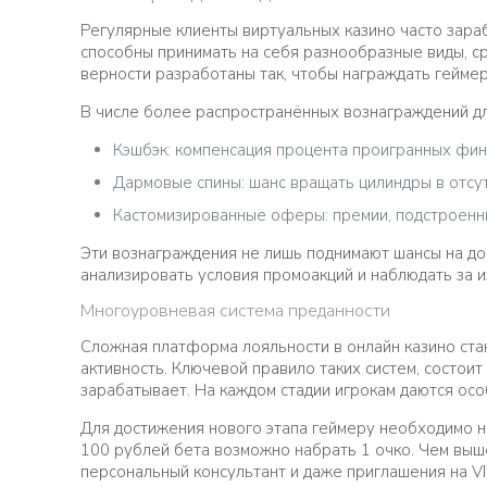
Регулярные клиенты виртуальных казино часто зара
способны принимать на себя разнообразные виды, с
верности разработаны так, чтобы награждать геймер
В числе более распространённых вознаграждений дл
Кэшбэк: компенсация процента проигранных фин
Дармовые спины: шанс вращать цилиндры в отсу
Кастомизированные оферы: премии, подстроенны
Эти вознаграждения не лишь поднимают шансы на до
анализировать условия промоакций и наблюдать за и
Многоуровневая система преданности
Сложная платформа лояльности в онлайн казино ста
активность. Ключевой правило таких систем, состои
зарабатывает. На каждом стадии игрокам даются осо
Для достижения нового этапа геймеру необходимо на
100 рублей бета возможно набрать 1 очко. Чем выше
персональный консультант и даже приглашения на V