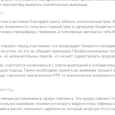
и перспективу выиграть значительные выигрыши.
х?
тва участников благодаря шансу забрать значительный приз. В
чае, возможность получить главный приз в одноруких бандитах
чения и провайдера. Например, в популярных автоматах типа M
ет перевес перед участником, что превращает банкролл-менед
ы на успех, но это не обещает выигрыша. Профессиональные п
, но незначительных призов, что может содействовать продлить
шах, советуется ознакомиться с список выигрышей и условия иг
шую подход. Также необходимо принять во внимание процент в
а. Насколько значительнее RTP, то значительнее возможностей
рианты
истинным достижением в сфере гэмблинга. Эти предоставляют 
Используя новейшие техники потокового видеопотока, геймеры 
вия и вносит компонент надёжности, который зачастую отсутст