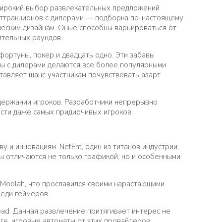
 Широкий выбор развлекательных предложений
аттракционов с дилерами — подборка по-настоящему
ческим дизайнам. Оные способны варьироваться от
ительных раундов.
фортуны, покер и двадцать одно. Эти забавы
гры с дилерами делаются все более популярными
тавляет шанс участникам почувствовать азарт
удержании игроков. Разработчики непрерывно
сти даже самых придирчивых игроков.
и инновациям. NetEnt, один из титанов индустрии,
ты отличаются не только графикой, но и особенными
 Moolah, что прославился своими нарастающими
реди геймеров.
Dead. Данная развлечение притягивает интерес не
ге, игровые автоматы от этих провайдеров