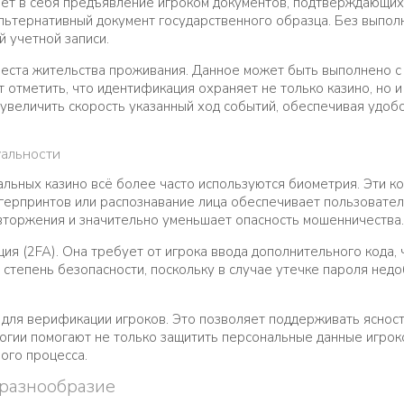
ет в себя предъявление игроком документов, подтверждающих 
льтернативный документ государственного образца. Без выполн
й учетной записи.
еста жительства проживания. Данное может быть выполнено с
т отметить, что идентификация охраняет не только казино, но 
величить скорость указанный ход событий, обеспечивая удобс
альности
льных казино всё более часто используются биометрия. Эти к
герпринтов или распознавание лица обеспечивает пользовател
вторжения и значительно уменьшает опасность мошенничества
ия (2FA). Она требует от игрока ввода дополнительного кода, 
 степень безопасности, поскольку в случае утечке пароля нед
для верификации игроков. Это позволяет поддерживать ясност
ии помогают не только защитить персональные данные игроков
ого процесса.
 разнообразие