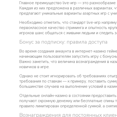
Главное преимущество live-игр — это разнообразие 
Каждая из них предложена в различных вариантах, ч
предлагают уникальные варианты азартных игр с уни
Необходимо отметить, что стандарт live-игр напрям
первоклассное качество стриминга и опытность кру
игроков шанс общаться с живыми людьми и следить 
Бонус за подписку: правила доступа
Во время создания аккаунта в интернет-казино гейм
начинающим пользователям запустить игру с бонусны
Важно заметить, что величина вознаграждения в ка
новичков в игре.
Однако не стоит игнорировать об требованиях оты
требования по ставкам — к примеру, поставить сумм
большинстве случаев на выполнение условий в казин
Отдельные онлайн-казино в состоянии предоставить
получают скромную денежку или бесплатные спины т
правило лимитирован определенной суммой, а сняти
Вознаграждения для постоянных клие