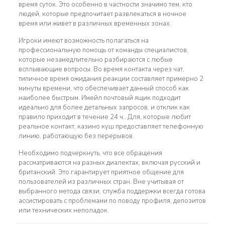
время суток. Это особенно в частности значимо тем, кто
людей, которые предпочитает развлекаться в ночное
время или живет в различных временных зонах.
Игроки имеют возможность полагаться на
профессиональную помощь от команды специалистов,
которые незамедлительно разбираются с любые
всплывающие вопросы. Во время контакта через чат,
типичное время ожидания реакции составляет примерно 2
минуты времени, что обеспечивает данный способ как
наиболее быстрым. Имейл почтовый ящик подходит
идеально для более детальных запросов, и отклик как
правило приходит в течение 24 ч.. Для, которые любит
реальное контакт, казино куш предоставляет телефонную
линию, работающую без перерывов.
Необходимо подчеркнуть, что все обращения
рассматриваются на разных диалектах, включая русский и
британский. Это гарантирует приятное общение для
пользователей из различных стран. Вне учитывая от
выбранного метода связи, служба поддержки всегда готова
ассистировать с проблемами по поводу профиля, депозитов
или технических неполадок.