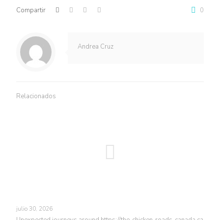
Compartir
0
Andrea Cruz
Relacionados
julio 30, 2026