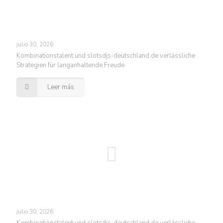
julio 30, 2026
Kombinationstalent und slotsdjs-deutschland.de verlässliche
Strategien für langanhaltende Freude
Leer más
julio 30, 2026