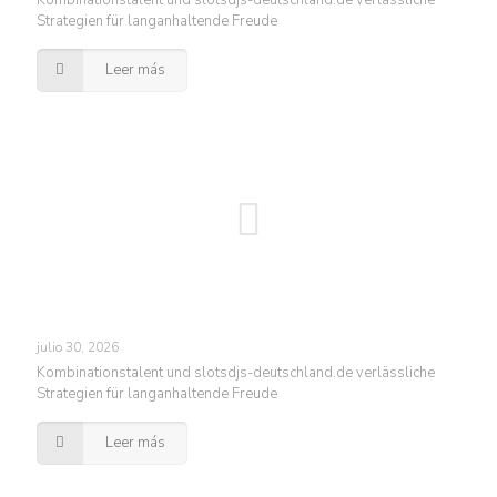
Kombinationstalent und slotsdjs-deutschland.de verlässliche
Strategien für langanhaltende Freude
Leer más
julio 30, 2026
Kombinationstalent und slotsdjs-deutschland.de verlässliche
Strategien für langanhaltende Freude
Leer más