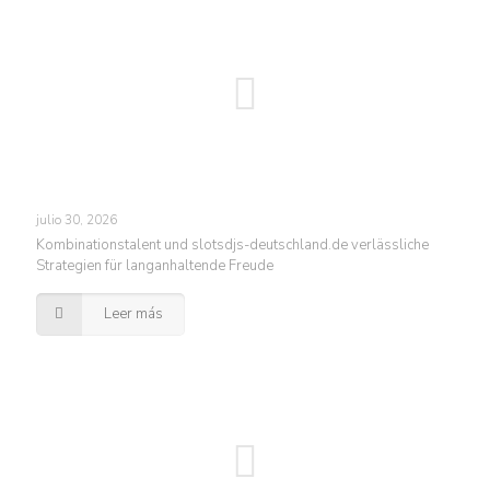
julio 30, 2026
Kombinationstalent und slotsdjs-deutschland.de verlässliche
Strategien für langanhaltende Freude
Leer más