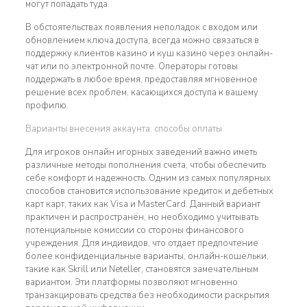
могут попадать туда.
В обстоятельствах появления неполадок с входом или
обновлением ключа доступа, всегда можно связаться в
поддержку клиентов казино и куш казино через онлайн-
чат или по электронной почте. Операторы готовы
поддержать в любое время, предоставляя мгновенное
решение всех проблем, касающихся доступа к вашему
профилю.
Варианты внесения аккаунта: способы оплаты
Для игроков онлайн игорных заведений важно иметь
различные методы пополнения счета, чтобы обеспечить
себе комфорт и надежность. Одним из самых популярных
способов становится использование кредиток и дебетных
карт карт, таких как Visa и MasterCard. Данный вариант
практичен и распространён, но необходимо учитывать
потенциальные комиссии со стороны финансового
учреждения. Для индивидов, что отдает предпочтение
более конфиденциальные варианты, онлайн-кошельки,
такие как Skrill или Neteller, становятся замечательным
вариантом. Эти платформы позволяют мгновенно
транзакцировать средства без необходимости раскрытия