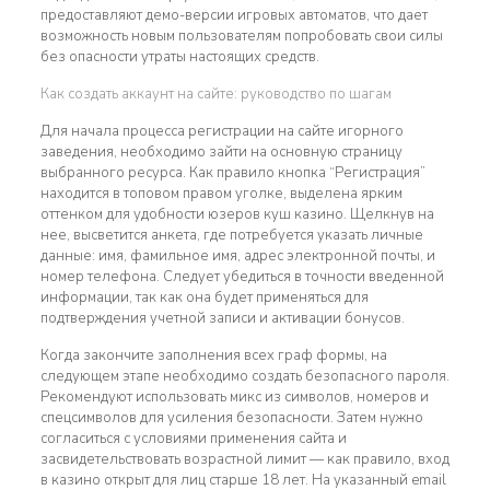
предоставляют демо-версии игровых автоматов, что дает
возможность новым пользователям попробовать свои силы
без опасности утраты настоящих средств.
Как создать аккаунт на сайте: руководство по шагам
Для начала процесса регистрации на сайте игорного
заведения, необходимо зайти на основную страницу
выбранного ресурса. Как правило кнопка “Регистрация”
находится в топовом правом уголке, выделена ярким
оттенком для удобности юзеров куш казино. Щелкнув на
нее, высветится анкета, где потребуется указать личные
данные: имя, фамильное имя, адрес электронной почты, и
номер телефона. Следует убедиться в точности введенной
информации, так как она будет применяться для
подтверждения учетной записи и активации бонусов.
Когда закончите заполнения всех граф формы, на
следующем этапе необходимо создать безопасного пароля.
Рекомендуют использовать микс из символов, номеров и
спецсимволов для усиления безопасности. Затем нужно
согласиться с условиями применения сайта и
засвидетельствовать возрастной лимит — как правило, вход
в казино открыт для лиц старше 18 лет. На указанный email