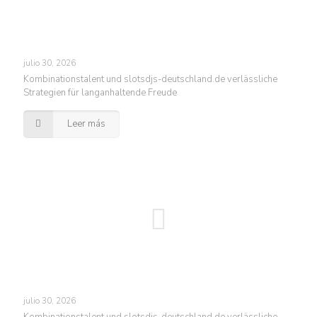
julio 30, 2026
Kombinationstalent und slotsdjs-deutschland.de verlässliche
Strategien für langanhaltende Freude
Leer más
julio 30, 2026