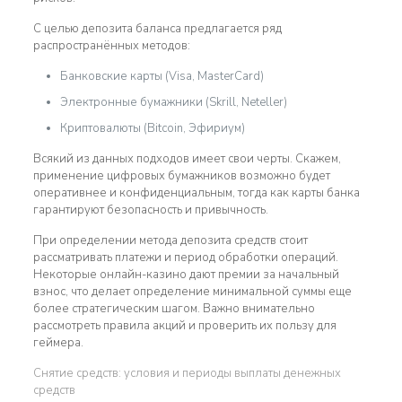
С целью депозита баланса предлагается ряд
распространённых методов:
Банковские карты (Visa, MasterCard)
Электронные бумажники (Skrill, Neteller)
Криптовалюты (Bitcoin, Эфириум)
Всякий из данных подходов имеет свои черты. Скажем,
применение цифровых бумажников возможно будет
оперативнее и конфиденциальным, тогда как карты банка
гарантируют безопасность и привычность.
При определении метода депозита средств стоит
рассматривать платежи и период обработки операций.
Некоторые онлайн-казино дают премии за начальный
взнос, что делает определение минимальной суммы еще
более стратегическим шагом. Важно внимательно
рассмотреть правила акций и проверить их пользу для
геймера.
Снятие средств: условия и периоды выплаты денежных
средств