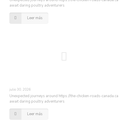
Unexpected journeys around https://the-chicken-roads-canada.ca
await daring poultry adventurers
Leer más
julio 30, 2026
Unexpected journeys around https://the-chicken-roads-canada.ca
await daring poultry adventurers
Leer más