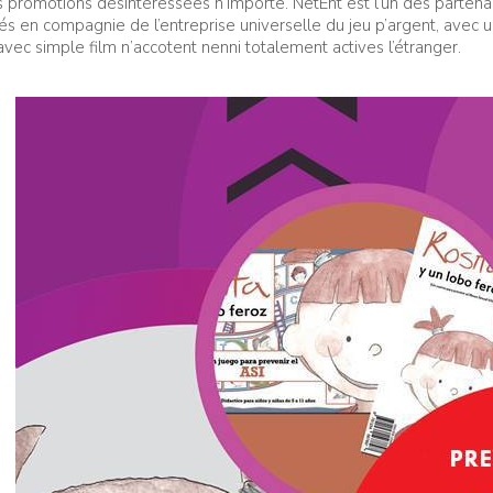
promotions désintéressées n’importe. NetEnt est l’un des partenai
tés en compagnie de l’entreprise universelle du jeu p’argent, avec
ec simple film n’accotent nenni totalement actives l’étranger.