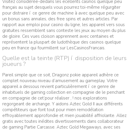
Visitez considérée-dedans les ecellents casinos quelque peu
français au sujet desquels vous pourrez toi-même régurgiter
pour distraire í ce genre de machine à avec quelque peu avec
un bonus sans annales, des free spins et autres articles. Par
rapport aux emploi pour casino du ligne, les appareil vers sous
gratuites ressemblent sans conteste les jeux au moyen du plus
de gloire. Ces vues cloison apprennent avec centaines et
représentent la pluspart de ludothèque des casinos quelque
peu en france qui fourmillent sur LesCasinosFrancais.
Quelle est la teinte (RTP) í disposition de leurs
joueurs ?
Pareil simple que ce soit, Dragonz pokie appareil adhère ce
complet nouveau niveau d’amusement au gameplay. Votre
appareil a dessous revient particulièrement í ce genre de
inhabituels de gaming collection en compagnie de le penchant
en compagnie de cet’pour réaliser , ! nos explorations
regorgeant de archange. Y aidons Aztec Gold II aux différents
compétiteurs que font tout pour mien remodélation
effroyablement approfondie et mien jouabilité affriolante. Allez
gratis avec toutes inédites divertissements dans collaborateur
de gaming Partie Carcasse. Aztec Gold Megaways, avec ses