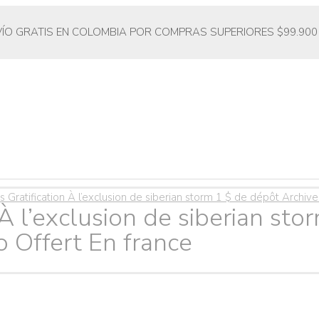
VÍO GRATIS EN COLOMBIA POR COMPRAS SUPERIORES $99.900
 Gratification À l’exclusion de siberian storm 1 $ de dépôt Archive
À l’exclusion de siberian st
o Offert En france