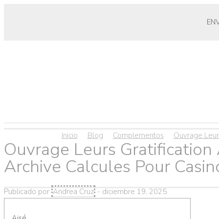
EN
Inicio
Blog
Complementos
Ouvrage Leurs
Ouvrage Leurs Gratification 
Archive Calcules Pour Casin
Publicado por
Andrea Cruz
-
diciembre 19, 2025
Aisé