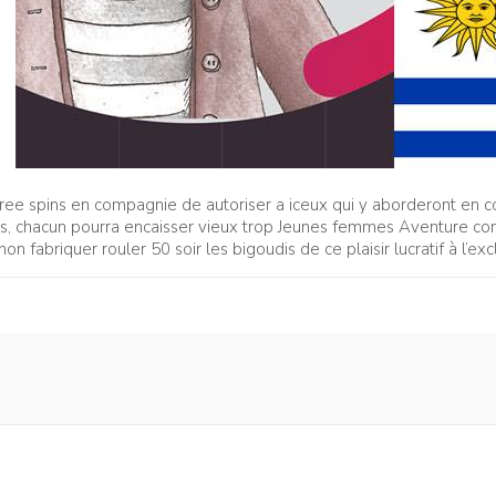
free spins en compagnie de autoriser a iceux qui y aborderont en 
ts, chacun pourra encaisser vieux trop Jeunes femmes Aventure cons
fabriquer rouler 50 soir les bigoudis de ce plaisir lucratif à l’ex