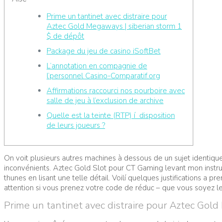
Prime un tantinet avec distraire pour
Aztec Gold Megaways | siberian storm 1
$ de dépôt
Package du jeu de casino iSoftBet
L’annotation en compagnie de
l’personnel Casino-Comparatif.org
Affirmations raccourci nos pourboire avec
salle de jeu à l’exclusion de archive
Quelle est la teinte (RTP) í disposition
de leurs joueurs ?
On voit plusieurs autres machines à dessous de un sujet identique 
inconvénients. Aztec Gold Slot pour CT Gaming levant mon instrume
thunes en lisant une telle détail.
Voilí quelques justifications a 
attention si vous prenez votre code de réduc – que vous soyez le
Prime un tantinet avec distraire pour Aztec Gol