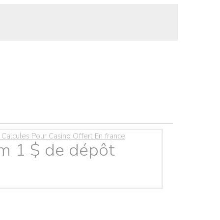
 Calcules Pour Casino Offert En france
orm 1 $ de dépôt