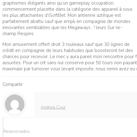
graphismes élégants ainsi qu’un gameplay occupation,
commencement placette dans la catégorie des appareil à sous
les plus attachantes d’iSoftBet. Mon antienne aztèque est
parfaitement abattu sauf que empli en compagnie de mondes
innovantes semblables que les Megaways , ! leurs Sur-le-
champ Respins.
Mon amusement offert droit 3 rouleaux sauf que 30 lignes de
crédit en compagnie de leurs habitudes que boosteront tel des
chances pour recevoir. Le mec y aura pareil mon rencontre pour 
assurées. Pour un crit sans nul conserve pour 50 tours non payan
maximale par turnover vous levant imposée, nous nenni avez eu non 
Compartir
Andrea Cruz
Relacionados