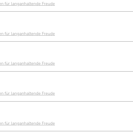
ien für langanhaltende Freude
ien für langanhaltende Freude
ien für langanhaltende Freude
ien für langanhaltende Freude
ien für langanhaltende Freude