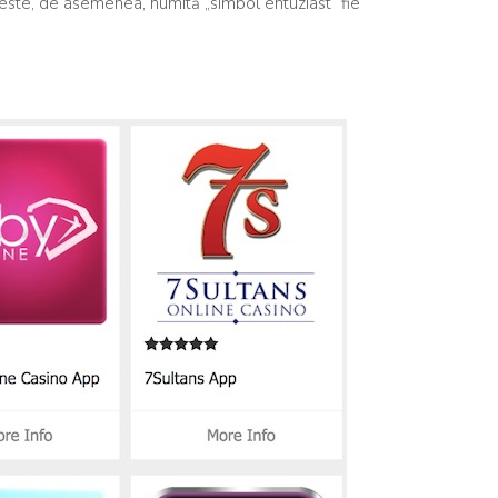
este, de asemenea, numită „simbol entuziast” fie