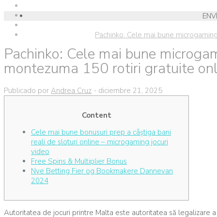
ENV
Pachinko: Cele mai bune microgaming j
Pachinko: Cele mai bune microgamin
montezuma 150 rotiri gratuite on
Publicado por
Andrea Cruz
-
diciembre 21, 2025
Content
Cele mai bune bonusuri prep a câștiga bani
reali de sloturi online – microgaming jocuri
video
Free Spins & Multiplier Bonus
Nye Betting Fier og Bookmakere Dannevan
2024
Autoritatea de jocuri printre Malta este autoritatea să legalizare a