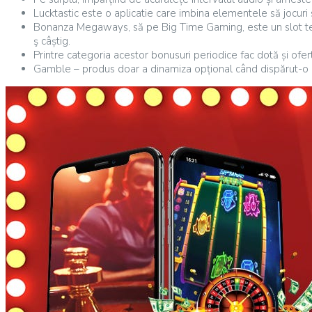
Lucktastic este o aplicatie care imbina elementele să jocur
Bonanza Megaways, să pe Big Time Gaming, este un slot t
ş câștig.
Printre categoria acestor bonusuri periodice fac dotă și ofe
Gamble – produs doar a dinamiza opțional când dispărut-o