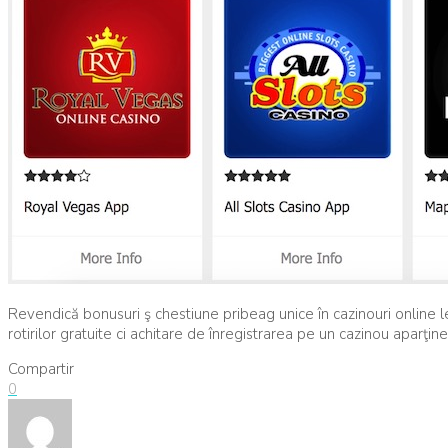
Revendică bonusuri ş chestiune pribeag unice în cazinouri online le
rotirilor gratuite ci achitare de înregistrarea pe un cazinou aparţine
Compartir
0