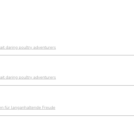
it daring poultry adventurers
it daring poultry adventurers
ien für langanhaltende Freude