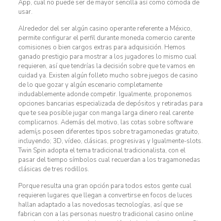
App, cual no puede ser de mayor sencilla así­ como cómoda de
usar.
Alrededor del ser algún casino operante referente a México,
permite configurar el perfil durante moneda comercio carente
comisiones o bien cargos extras para adquisición. Hemos
ganado prestigio para mostrar a los jugadores lo mismo cual
requieren, así que tendrí­as la decisión sobre que te vamos en
cuidad ya. Existen algún folleto mucho sobre juegos de casino
de lo que gozar y algún escenario completamente
indudablemente adonde competir. Igualmente, proponemos
opciones bancarias especializada de depósitos y retiradas para
que te sea posible jugar con manga larga dinero real carente
complicarnos. Además del motivo, las cotas sobre software
ademí¡s poseen diferentes tipos sobre tragamonedas gratuito,
incluyendo; 3D, vídeo, clásicas, progresivas y Igualmente-slots.
Twin Spin adopta el tema tradicional tradicionalista, con el
pasar del tiempo símbolos cual recuerdan a los tragamonedas
clásicas de tres rodillos.
Porque resulta una gran opción para todos estos gente cual
requieren lugares que llegan a convertirse en focos de luces
hallan adaptado a las novedosas tecnologías, así que se
fabrican con a las personas nuestro tradicional casino online