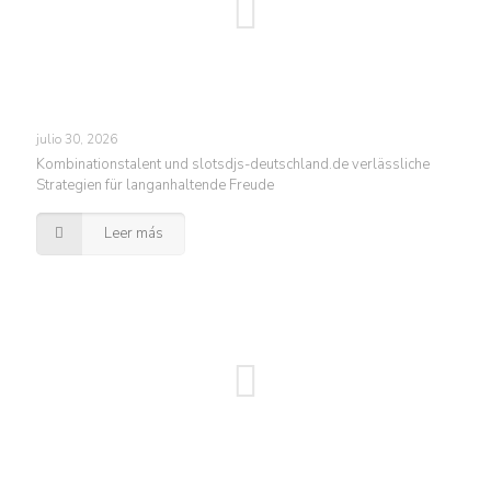
julio 30, 2026
Kombinationstalent und slotsdjs-deutschland.de verlässliche
Strategien für langanhaltende Freude
Leer más