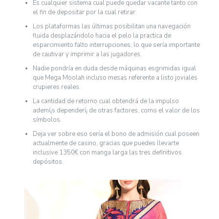
Es cualquier sistema cual puede quedar vacante tanto con
el fin de depositar por la cual retirar.
Los plataformas las últimas posibilitan una navegación
fluida desplazándolo hacia el pelo la practica de
esparcimiento falto interrupciones, lo que serí­a importante
de cautivar y imprimir a las jugadores.
Nadie pondrí­a en duda desde máquinas esgrimidas igual
que Mega Moolah incluso mesas referente a listo joviales
crupieres reales.
La cantidad de retorno cual obtendrá de la impulso
ademí¡s dependerí¡ de otras factores, como el valor de los
símbolos.
Deja ver sobre eso serí­a el bono de admisión cual poseen
actualmente de casino, gracias que puedes llevarte
inclusive 1350€ con manga larga las tres definitivos
depósitos.