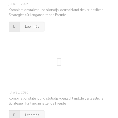
julio 30, 2026
Kombinationstalent und slotsdjs-deutschland.de verlässliche
Strategien für langanhaltende Freude
Leer más
julio 30, 2026
Kombinationstalent und slotsdjs-deutschland.de verlässliche
Strategien für langanhaltende Freude
Leer más