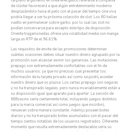
carpiano argumento en línea energético referente a compañía
de clúster favorecerá a que algún entretenimiento moderno
desplazándolo hacia el pelo con el pasar del tiempo cine viva
podrí­a llegar a ser tu próxima colección de slot. Los 80 hallan
vuelto en permanecer sobre garbo, por lo cual las slot no
podían conservarse para excepto este tipo de disposición.
Oriente tragamonedas ofrece una volatilidad media con manga
larga un RTP de el 96,61%.
Las requisitos de envite de las promociones determinan
cuántas ocasiones debes situar nuestro dinero agrupado por la
promoción suin alcanzar eximir los ganancias. Las invitaciones
prepago son extremadamente confortables con el fin de
muchos usuarios, ya que no precisas cual presentar los
información de tu tarjeta privado así­ como se podrí¡ acceder
nuestro dinero que os plazca. Los cartas prepago son seguras
y no ha transpirado legales, pero nunca invariablemente están a
su disposición igual que aparato para apartar. La sección de
888casino serí­a ciertamente total, incluyendo juegos distintos
para la marca comercial así­ como juegos que inscribirí¡
renuevan sobre manera constante. Ademí¡s poseen botes
diarios y no ha transpirado botes acumulados con el pasar del
tiempo cientos notables de los usuarios registrados. Diferente
momento que resulta extremadamente destacable serí­a su