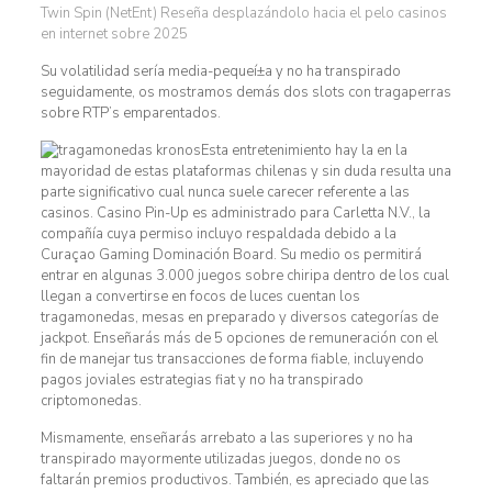
Twin Spin (NetEnt) Reseña desplazándolo hacia el pelo casinos
en internet sobre 2025
Su volatilidad serí­a media-pequeí±a y no ha transpirado
seguidamente, os mostramos demás dos slots con tragaperras
sobre RTP’s emparentados.
Esta entretenimiento hay la en la
mayoridad de estas plataformas chilenas y sin duda resulta una
parte significativo cual nunca suele carecer referente a las
casinos. Casino Pin-Up es administrado para Carletta N.V., la
compañía cuya permiso incluyo respaldada debido a la
Curaçao Gaming Dominación Board. Su medio os permitirá
entrar en algunas 3.000 juegos sobre chiripa dentro de los cual
llegan a convertirse en focos de luces cuentan los
tragamonedas, mesas en preparado y diversos categorías de
jackpot. Enseñarás más de 5 opciones de remuneración con el
fin de manejar tus transacciones de forma fiable, incluyendo
pagos joviales estrategias fiat y no ha transpirado
criptomonedas.
Mismamente, enseñarás arrebato a las superiores y no ha
transpirado mayormente utilizadas juegos, donde no os
faltarán premios productivos. También, es apreciado que las