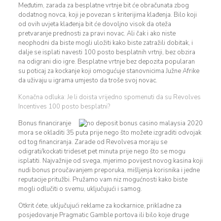
Međutim, zarada za besplatne vrtnje bit će obračunata zbog
dodatnog novca, koji je povezan s kriterijima klađenja. Bilo koji
od ovih uvjeta klađenja bit će dovoljno visok da oteža
pretvaranje prednosti za pravi novac. Ali čak i ako niste
neophodni da biste mogli uložiti kako biste zatražili dobitak, i
dalje se isplati navesti 100 posto besplatnih vrtnji, bez obzira
na odigrani dio igre. Besplatne vrtnje bez depozita popularan
su poticaj za kockanje koji omogućuje stanovnicima Južne Afrike
da uživaju u igrama umjesto da troše svoj novac.
Konačna odluka: Je li doista vrijedno spomenuti da su Revolves
Incentives 100 posto besplatni?
Bonus financiranje
mora se okladiti 35 puta prije nego što možete izgraditi odvojak
od tog financiranja. Zarade od Revolvesa moraju se
odigrati/kockati trideset pet minuta prije nego što se mogu
isplatiti. Najvažnije od svega, mjerimo povijest novog kasina koji
nudi bonus proučavanjem preporuka, mišljenja korisnika i jedne
reputacije pritužbi. Pružamo vam niz mogućnosti kako biste
mogli odlučiti o svemu, uključujući i samog.
Otkrit ćete, uključujući reklame za kockarnice, prikladne za
posjedovanje Pragmatic Gamble portova ili bilo koje druge