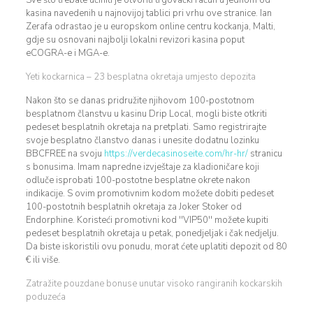
Sve što trebate učiniti je otvoriti trgovački račun u jednom od
kasina navedenih u najnovijoj tablici pri vrhu ove stranice. Ian
Zerafa odrastao je u europskom online centru kockanja, Malti,
gdje su osnovani najbolji lokalni revizori kasina poput
eCOGRA-e i MGA-e.
Yeti kockarnica – 23 besplatna okretaja umjesto depozita
Nakon što se danas pridružite njihovom 100-postotnom
besplatnom članstvu u kasinu Drip Local, mogli biste otkriti
pedeset besplatnih okretaja na pretplati. Samo registrirajte
svoje besplatno članstvo danas i unesite dodatnu lozinku
BBCFREE na svoju
https://verdecasinoseite.com/hr-hr/
stranicu
s bonusima. Imam napredne izvještaje za kladioničare koji
odluče isprobati 100-postotne besplatne okrete nakon
indikacije. S ovim promotivnim kodom možete dobiti pedeset
100-postotnih besplatnih okretaja za Joker Stoker od
Endorphine. Koristeći promotivni kod ''VIP50'' možete kupiti
pedeset besplatnih okretaja u petak, ponedjeljak i čak nedjelju.
Da biste iskoristili ovu ponudu, morat ćete uplatiti depozit od 80
€ ili više.
Zatražite pouzdane bonuse unutar visoko rangiranih kockarskih
poduzeća