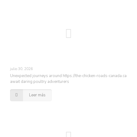
julio 30, 2026
Unexpected journeys around https://the-chicken-roads-canada.ca
await daring poultry adventurers
Leer más