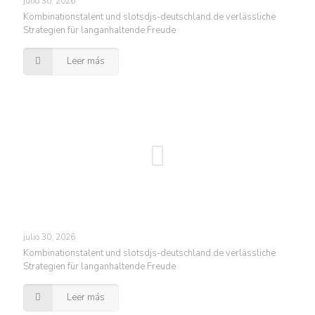
julio 30, 2026
Kombinationstalent und slotsdjs-deutschland.de verlässliche
Strategien für langanhaltende Freude
Leer más
julio 30, 2026
Kombinationstalent und slotsdjs-deutschland.de verlässliche
Strategien für langanhaltende Freude
Leer más