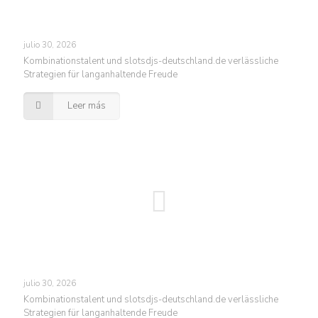
julio 30, 2026
Kombinationstalent und slotsdjs-deutschland.de verlässliche
Strategien für langanhaltende Freude
Leer más
julio 30, 2026
Kombinationstalent und slotsdjs-deutschland.de verlässliche
Strategien für langanhaltende Freude