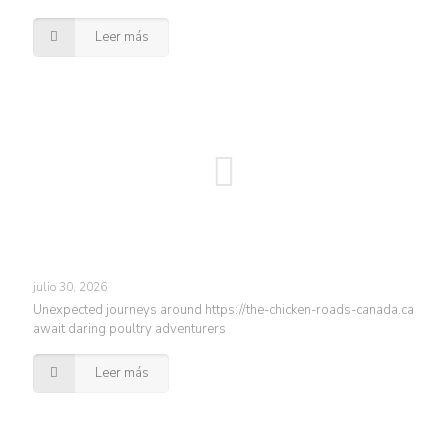
Leer más
julio 30, 2026
Unexpected journeys around https://the-chicken-roads-canada.ca
await daring poultry adventurers
Leer más