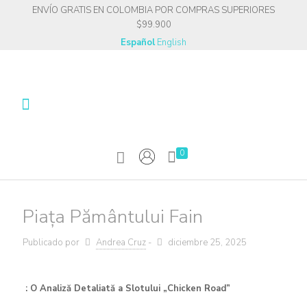
ENVÍO GRATIS EN COLOMBIA POR COMPRAS SUPERIORES
$99.900
Español
English
0
Piața Pământului Fain
Publicado por
Andrea Cruz
-
diciembre 25, 2025
: O Analiză Detaliată a Slotului „Chicken Road”