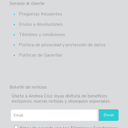
Servicio al cliente
Preguntas frecuentes
Envíos y devoluciones
Términos y condiciones
Política de privacidad y protección de datos
Políticas de Garantías
Boletín de noticias
Únete a Andrea Cruz Joyas disfruta de beneficios
exclusivos, nuevas noticias y obsequios especiales.