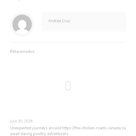
Andrea Cruz
Relacionados
julio 30, 2026
Unexpected journeys around https://the-chicken-roads-canada.ca
await daring poultry adventurers