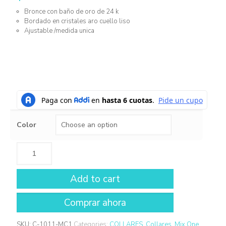
Bronce con baño de oro de 24 k
Bordado en cristales aro cuello liso
Ajustable /medida unica
Color
Add to cart
SKU:
C-1011-MC1
Categories:
COLLARES
,
Collares
,
Mix One
,