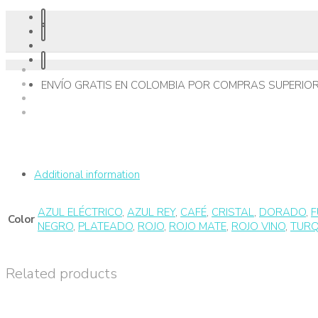
ENVÍO GRATIS EN COLOMBIA POR COMPRAS SUPERIOR
Additional information
AZUL ELÉCTRICO
,
AZUL REY
,
CAFÉ
,
CRISTAL
,
DORADO
,
F
Color
NEGRO
,
PLATEADO
,
ROJO
,
ROJO MATE
,
ROJO VINO
,
TUR
Related products