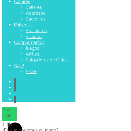
Collares
Collares
Aderezos
Cadenitas
Pulseras
Brazaletes
Pulseras
Complementos
Juegos
Anillos
Colgadores de Gafas
Sale!
SALE
Abrir
chat
¡Hola!
¿En que podemos ayudarte?