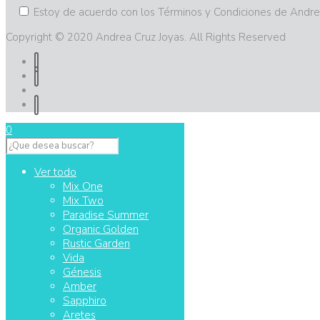
Estoy de acuerdo con los Términos y Condiciones de Andre
Copyright © 2020 Andrea Cruz Joyas. All Rights Reserved
0
Ver todo
Mix One
Mix Two
Paradise Summer
Organic Golden
Rustic Garden
Vida
Génesis
Amber
Sapphiro
Aretes