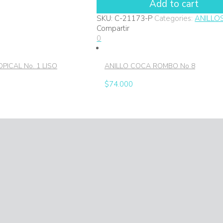
Add to cart
MAGIC
No
SKU:
C-21173-P
Categories:
ANILLO
3
Compartir
quantity
0
PICAL No. 1 LISO
ANILLO COCA ROMBO No 8
$
74.000