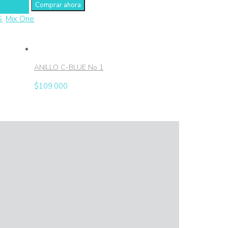
S
,
Mix One
ANILLO C-BLUE No 1
$
109.000