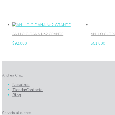
ANILLO C-DANA No2 GRANDE
ANILLO C- TRO
$
92.000
$
51.000
Andrea Cruz
Nosotros
Tienda/Contacto
Blog
Servicio al cliente