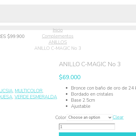
Inicio
Complementos
ES $99.900
ANILLOS
ANILLO C-MAGIC No 3
ANILLO C-MAGIC No 3
$
69.000
Bronce con baño de oro de 24 
UCSIA
,
MULTICOLOR
,
Bordado en cristales
QUESA
,
VERDE ESMERALDA
Base 2.5cm
Ajustable
Clear
Color
ANILLO
C-