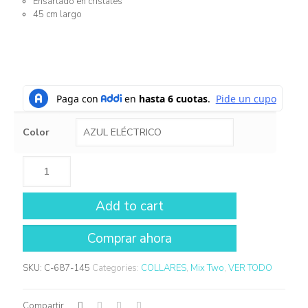
Ensartado en cristales
45 cm largo
Color
Add to cart
SKU:
C-687-145
Categories:
COLLARES
,
Mix Two
,
VER TODO
Compartir