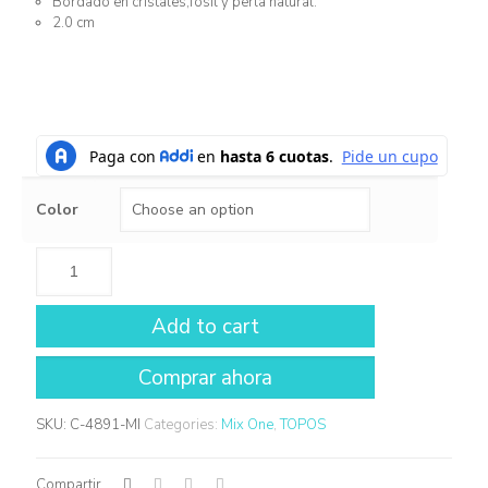
Bordado en cristales,fosil y perla natural.
2.0 cm
Color
Add to cart
SKU:
C-4891-MI
Categories:
Mix One
,
TOPOS
Compartir