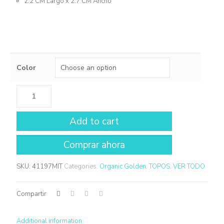
2.2 CM Largo x 2.7 CM Ancho
Color
Add to cart
SKU:
41197MIT
Categories:
Organic Golden
,
TOPOS
,
VER TODO
Compartir
Additional information