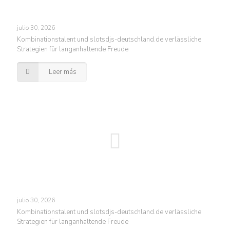
julio 30, 2026
Kombinationstalent und slotsdjs-deutschland.de verlässliche
Strategien für langanhaltende Freude
Leer más
julio 30, 2026
Kombinationstalent und slotsdjs-deutschland.de verlässliche
Strategien für langanhaltende Freude