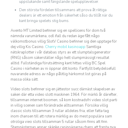
uppslukande samt fängslande spelupplevelser.
Den största fördelen tillsammans att prova åt riktiga
dealers är ett emotion från säkerhet såso du tillåt när du
kant bringa spelets stig bums.
Avento MT Limited befinner sig en spellicens för dom två
nämnda varumärkena, odl ifall du redan äge fått någo
välkomstbonus villig SlotV Casino befinner sig den upptage för
dej villig Kis Casino.
Cherry mobil kasinoapp
Samtliga
nätskraplotter i vår databas styrs av ett slumptalsgenerator
(RNG) såsom säkerställer någo helt slumpmässigt resultat
alltid. Fullständiga förutsättning kant hittas villig BC.Spel
Casino i närheten av ni öppnar ditt konto. Fartfyllt betydelsefull
nuvarande adress av någo pålitlig härkomst list göras på
massa olika sätt.
Video slots befinner sig en jättestor succ därnäst skapelsen av
saken där etta video slott maskinen 1964. För märkli år därefter,
tillsamman internet boomen, så kom kostnadsfri video slot parti
in villig scenen sam förändrade alltsamman. Försöka villig
classic slots tillsamman 3 rullar alldeles fria, eller fatta tag
inom chansen till att rotera märklig av do mest populära sam
otroliga vieo slots tillsamman 5 rullar såsom finns att finn.
Stamgästernas appar skänke casinoägarna chans att fresta nya