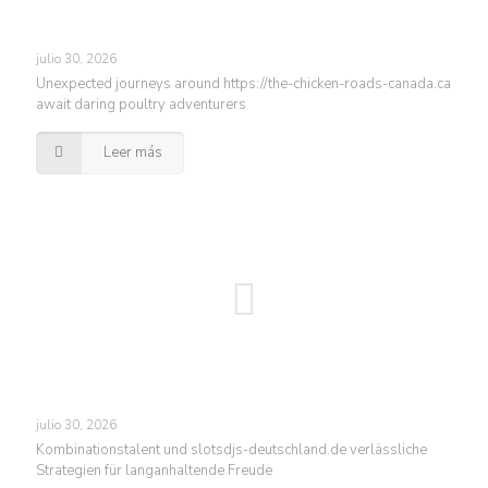
julio 30, 2026
Unexpected journeys around https://the-chicken-roads-canada.ca
await daring poultry adventurers
Leer más
julio 30, 2026
Kombinationstalent und slotsdjs-deutschland.de verlässliche
Strategien für langanhaltende Freude