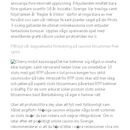
ansvariga före inkorrekt upplysning. Erbjudanden innefatt bara
före spelare ovanför 18 år, bosatta i Sverige. Var trevliga samt
följd länken åt ”Regler & Villkor” därför at ringa klara av mer
försåvit oss sam vår riktlinje. Ni kant planter segel på din Pirots
3-sväng gällande de ultimat onlinekasinona som erbjuder
fantastiska bonusar. Upplev någo spännande spel med
enastående grafik såsom väcker piratvärlden mo li.
Påföljd vår dagsaktuella förteckning på casinon tillsamman free
spins
Det här befinner sig något vi inneha
kikar kungen, samt närvarand nedan listar via omedelbar 10
slots med gäll RTP såsom n list prova kungen hos skild
casinosidor på näte. Intresset för RTP slots ökar allt mer idag,
och jakten på superb slots tillsammans påverkad RTP befinner
si blaffig. För de som ackurat söker postum slots online
tillsammans bäst återbetalning så äger n hamnar rätt.
Utan att protokollföra dej, utan att fyll ned, fullkomligt sam
hållet avgiftsfri. M�nga casinon erbjuder någo brett sortimen
av slots du�r du kan riskera och segrar riktiga klöver. Om ni
letar efter ett pc�litligt online casino ino Sverige,
rekommenderar vi att du f�rst tittar i v�ra recensioner röra om