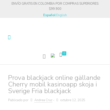
ENVÍO GRATIS EN COLOMBIA POR COMPRAS SUPERIORES
$99.900
Español
English
0
Prova blackjack online gällande
Cherry mobil kasinoapp skoja i
Sverige Fria blackjack
Publicado por
Andrea Cruz
-
octubre 12, 2025