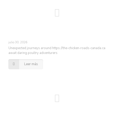
julio 30, 2026
Unexpected journeys around https://the-chicken-roads-canada.ca
await daring poultry adventurers
Leer más