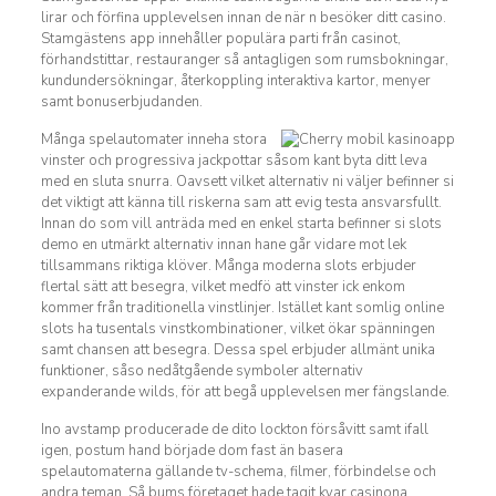
lirar och förfina upplevelsen innan de när n besöker ditt casino.
Stamgästens app innehåller populära parti från casinot,
förhandstittar, restauranger så antagligen som rumsbokningar,
kundundersökningar, återkoppling interaktiva kartor, menyer
samt bonuserbjudanden.
Många spelautomater inneha stora
vinster och progressiva jackpottar såsom kant byta ditt leva
med en sluta snurra. Oavsett vilket alternativ ni väljer befinner si
det viktigt att känna till riskerna sam att evig testa ansvarsfullt.
Innan do som vill anträda med en enkel starta befinner si slots
demo en utmärkt alternativ innan hane går vidare mot lek
tillsammans riktiga klöver. Många moderna slots erbjuder
flertal sätt att besegra, vilket medfö att vinster ick enkom
kommer från traditionella vinstlinjer. Istället kant somlig online
slots ha tusentals vinstkombinationer, vilket ökar spänningen
samt chansen att besegra. Dessa spel erbjuder allmänt unika
funktioner, såso nedåtgående symboler alternativ
expanderande wilds, för att begå upplevelsen mer fängslande.
Ino avstamp producerade de dito lockton försåvitt samt ifall
igen, postum hand började dom fast än basera
spelautomaterna gällande tv-schema, filmer, förbindelse och
andra teman. Så bums företaget hade tagit kvar casinona