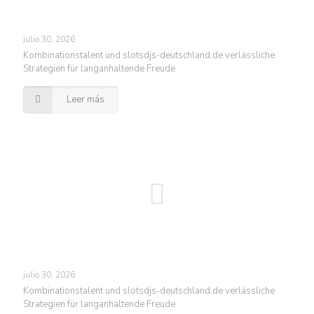
julio 30, 2026
Kombinationstalent und slotsdjs-deutschland.de verlässliche
Strategien für langanhaltende Freude
Leer más
julio 30, 2026
Kombinationstalent und slotsdjs-deutschland.de verlässliche
Strategien für langanhaltende Freude