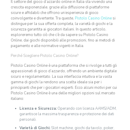
Il settore del gioco d’azzardo online in Italia sta vivendo una
crescita esponenziale, grazie alla diffusione di piattaforme
sicure e affidabili che offrono un’esperienza di gioco
coinvolgente e divertente. Tra queste,
Pistolo Casino Online
si
distingue per la sua offerta completa, la varietà di giochi e la
sicurezza garantita ai giocatori italiani. In questo articolo,
esploreremo tutto ciò che c’è da sapere su Pistolo Casino
Online, dai giochi disponibili alle promozioni, fino ai metodi di
pagamento e alle normative vigenti in Italia.
Perché Scegliere Pistolo Casino Online?
Pistolo Casino Online è una piattaforma che si rivolge a tutti gli
appassionati di gioco d’azzardo, offrendo un ambiente digitale
sicuro e regolamentato. La sua interfaccia intuitiva e la vasta
gamma di giochi la rendono una scelta ideale sia per i
principianti che per i giocatori esperti. Ecco alcuni motivi per cui
Pistolo Casino Online è una delle migliori opzioni sul mercato
italiano:
Licenza e Sicurezza:
Operando con licenza AAMS/ADM,
garantisce la massima trasparenza e protezione dei dati
personali.
Varietà di Giochi:
Slot machine, giochi da tavolo, poker,