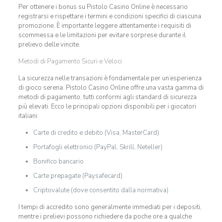
Per ottenere i bonus su Pistolo Casino Online è necessario
registrarsi e rispettare i termini e condizioni specifici di ciascuna
promozione. È importante leggere attentamente i requisiti di
scommessa e le limitazioni per evitare sorprese durante il
prelievo delle vincite.
Metodi di Pagamento Sicuri e Veloci
La sicurezza nelle transazioni è fondamentale per un’esperienza
di gioco serena. Pistolo Casino Online offre una vasta gamma di
metodi di pagamento, tutti conformi agli standard di sicurezza
più elevati. Ecco le principali opzioni disponibili per i giocatori
italiani:
Carte di credito e debito (Visa, MasterCard)
Portafogli elettronici (PayPal, Skrill, Neteller)
Bonifico bancario
Carte prepagate (Paysafecard)
Criptovalute (dove consentito dalla normativa)
I tempi di accredito sono generalmente immediati per i depositi,
mentre i prelievi possono richiedere da poche ore a qualche