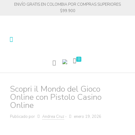
ENVÍO GRATIS EN COLOMBIA POR COMPRAS SUPERIORES
$99.900
0
Scopri il Mondo del Gioco
Online con Pistolo Casino
Online
Publicado por
Andrea Cruz
-
enero 19, 2026