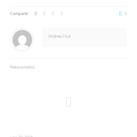
Compartir
0
Andrea Cruz
Relacionados