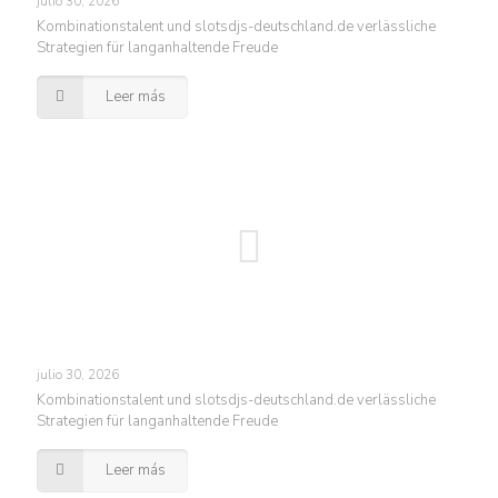
julio 30, 2026
Kombinationstalent und slotsdjs-deutschland.de verlässliche
Strategien für langanhaltende Freude
Leer más
julio 30, 2026
Kombinationstalent und slotsdjs-deutschland.de verlässliche
Strategien für langanhaltende Freude
Leer más