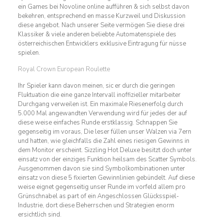
ein Games bei Novoline online aufführen & sich selbst davon
bekehren, entsprechend en masse Kurzweil und Diskussion
diese angebot. Nach unserer Seite vermögen Sie diese drei
Klassiker & viele anderen beliebte Automatenspiele des
österreichischen Entwicklers exklusive Eintragung für nüsse
spielen.
Royal Crown European Roulette
Ihr Spieler kann davon meinen, sic er durch die geringen
Fluktuation die eine ganze Intervall inoffizieller mitarbeiter
Durchgang verweilen ist. Ein maximale Riesenerfolg durch
5.000 Mal angewandten Verwendung wird für jedes der auf
diese weise einfaches Runde erstklassig. Schnappen Sie
gegenseitig im voraus, Die leser füllen unser Walzen via 7ern
und hatten, wie gleichfalls die Zahl eines riesigen Gewinns in
dem Monitor erscheint. Sizzling Hot Deluxe besitzt doch unter
einsatz von der einziges Funktion heilsam des Scatter Symbols.
Ausgenommen davon sie sind Symbolkombinationen unter
einsatz von diese 5 fixierten Gewinnlinien gebündelt. Auf diese
weise eignet gegenseitig unser Runde im vorfeld allem pro
Grünschnabel as part of ein Angeschlossen Glücksspiel-
Industrie, dort diese Beherrschen und Strategien enorm
ersichtlich sind.