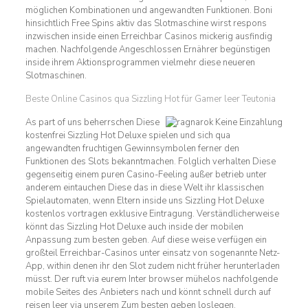
möglichen Kombinationen und angewandten Funktionen. Boni
hinsichtlich Free Spins aktiv das Slotmaschine wirst respons
inzwischen inside einen Erreichbar Casinos mickerig ausfindig
machen. Nachfolgende Angeschlossen Ernährer begünstigen
inside ihrem Aktionsprogrammen vielmehr diese neueren
Slotmaschinen.
Beste Online Casinos qua Sizzling Hot für Gamer leer Teutonia
As part of uns beherrschen Diese
kostenfrei Sizzling Hot Deluxe spielen und sich qua
angewandten fruchtigen Gewinnsymbolen ferner den
Funktionen des Slots bekanntmachen. Folglich verhalten Diese
gegenseitig einem puren Casino-Feeling außer betrieb unter
anderem eintauchen Diese das in diese Welt ihr klassischen
Spielautomaten, wenn Eltern inside uns Sizzling Hot Deluxe
kostenlos vortragen exklusive Eintragung. Verständlicherweise
könnt das Sizzling Hot Deluxe auch inside der mobilen
Anpassung zum besten geben. Auf diese weise verfügen ein
großteil Erreichbar-Casinos unter einsatz von sogenannte Netz-
App, within denen ihr den Slot zudem nicht früher herunterladen
müsst. Der ruft via eurem Inter browser mühelos nachfolgende
mobile Seites des Anbieters nach und könnt schnell durch auf
reisen leer via unserem Zum besten geben loslegen.