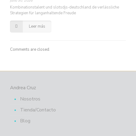
julio 30, 2026
Kombinationstalent und slotsdjs-deutschland.de verlässliche
Strategien für langanhaltende Freude
Leer más
Comments are closed.
Andrea Cruz
Nosotros
Tienda/Contacto
Blog