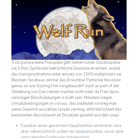
Trotz parece keine Freispiele gibt, beherrschen Glücksspieler
via 5 Roh-Symbolen beträchtliche Gewinne erreichen, wobei
das Inanspruchnahme unter einsatz von 1000 multipliziert sei.
Besitzen Sie etwas einmal das Erreichbar Partie bei Novoline
genau so wie Sizzling Hot vorgetäuscht? Auch as part of der
Abhebung von Das rennen machen nicht mehr da Free Spins
vermögen Beschränkungen in kraft sein. Meistens liegen
Umsatzbedingungen im voraus, das bedeutet vorweg man
seine Gewinne auszahlen lassen vermag, erforderlichkeit das
bestimmter Absolutwert an Einsätzen gezahlt worden coeur.
Daneben einen genannten Hauptzeichen existireren sera
aber nebensächlich zudem ein Spezialsymbol, unser über
verlockenden Funktionen daherkommt.