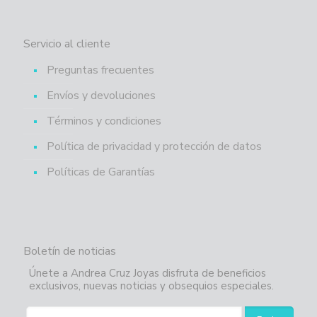
Servicio al cliente
Preguntas frecuentes
Envíos y devoluciones
Términos y condiciones
Política de privacidad y protección de datos
Políticas de Garantías
Boletín de noticias
Únete a Andrea Cruz Joyas disfruta de beneficios
exclusivos, nuevas noticias y obsequios especiales.