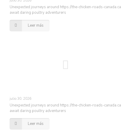
julio 30, 2026
Unexpected journeys around https://the-chicken-roads-canada.ca
await daring poultry adventurers
Leer más
julio 30, 2026
Unexpected journeys around https://the-chicken-roads-canada.ca
await daring poultry adventurers
Leer más