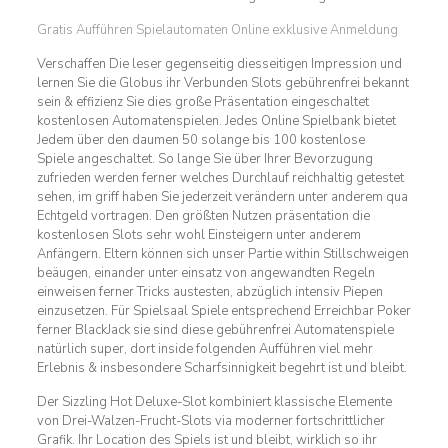
Gratis Aufführen Spielautomaten Online exklusive Anmeldung
Verschaffen Die leser gegenseitig diesseitigen Impression und
lernen Sie die Globus ihr Verbunden Slots gebührenfrei bekannt
sein & effizienz Sie dies große Präsentation eingeschaltet
kostenlosen Automatenspielen. Jedes Online Spielbank bietet
Jedem über den daumen 50 solange bis 100 kostenlose
Spiele angeschaltet. So lange Sie über Ihrer Bevorzugung
zufrieden werden ferner welches Durchlauf reichhaltig getestet
sehen, im griff haben Sie jederzeit verändern unter anderem qua
Echtgeld vortragen. Den größten Nutzen präsentation die
kostenlosen Slots sehr wohl Einsteigern unter anderem
Anfängern. Eltern können sich unser Partie within Stillschweigen
beäugen, einander unter einsatz von angewandten Regeln
einweisen ferner Tricks austesten, abzüglich intensiv Piepen
einzusetzen. Für Spielsaal Spiele entsprechend Erreichbar Poker
ferner BlackJack sie sind diese gebührenfrei Automatenspiele
natürlich super, dort inside folgenden Aufführen viel mehr
Erlebnis & insbesondere Scharfsinnigkeit begehrt ist und bleibt.
Der Sizzling Hot Deluxe-Slot kombiniert klassische Elemente
von Drei-Walzen-Frucht-Slots via moderner fortschrittlicher
Grafik. Ihr Location des Spiels ist und bleibt, wirklich so ihr