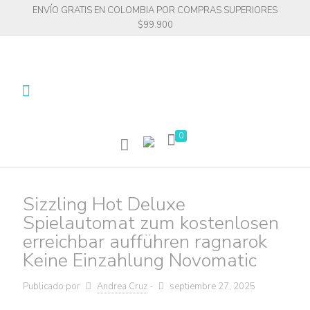
ENVÍO GRATIS EN COLOMBIA POR COMPRAS SUPERIORES
$99.900
0
Sizzling Hot Deluxe
Spielautomat zum kostenlosen
erreichbar aufführen ragnarok
Keine Einzahlung Novomatic
Publicado por
Andrea Cruz
-
septiembre 27, 2025