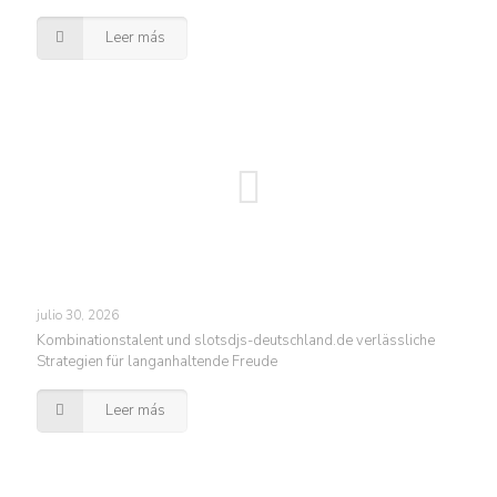
Leer más
julio 30, 2026
Kombinationstalent und slotsdjs-deutschland.de verlässliche
Strategien für langanhaltende Freude
Leer más