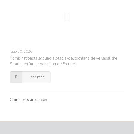
julio 30, 2026
Kombinationstalent und slotsdjs-deutschland.de verlässliche
Strategien für langanhaltende Freude
Leer más
Comments are closed.