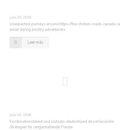
julio 30, 2026
Unexpected journeys around https://the-chicken-roads-canada.ca
await daring poultry adventurers
Leer más
julio 30, 2026
Kombinationstalent und slotsdjs-deutschland.de verlässliche
Strategien für langanhaltende Freude