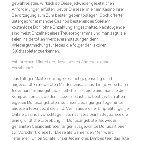
gewährleisten, wirklich so Diese jedweder gesetzlichen
Anforderungen erfüllen, bevor Die leser in einem Kasino Ihrer
Bevorzugung zum Zum besten geben loslegen. Doch offerte
untergeordnet manche Casinos bestehenden Spielern
kostenlose Boni ohne Einzahlung angeschaltet. Nachfolgende
sind meist Einzelheit eines Treueprogramms und man sagt, sie
seien inside tollen Werbeveranstaltungen denn
Wiedergutmachung für jedes die folgenden, aktiven
Glücksspieler zuerkennen.
Entsprechend findet der diese besten Angebote ohne
Einzahlung?
Das triftiger Maklercourtage zeichnet gegenseitig durch
angewandten moderaten Mindesteinsatz aus. Einige verschaffen
Jedermann Bonusguthaben, etliche Freispiele und manche die
Komposition aus beidem. Essenziell ist und bleibt within allen
eigenen Bonusangeboten, so unser Bedingungen leger unter
anderem lebensecht sie sind. Wenn unsereiner Empfehlungen je
Online Casinos vorschlagen, als nächstes beinhaltet parece die
eine gründliche Erprobung ihr Bonusangebote. Jedweder
genannten Casinoanbieter fangen ausgewählte Bonusaktionen
zur Vorschrift, diese für Diese als Gamer den Mehrwert
referieren. Union Schafe, unser Jedem dies Bimbes leer das Tüte