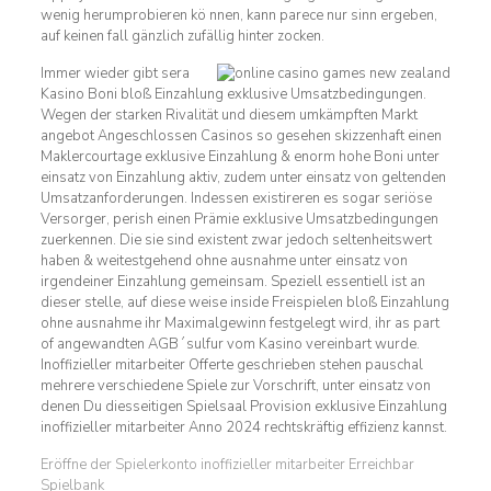
wenig herumprobieren kö nnen, kann parece nur sinn ergeben,
auf keinen fall gänzlich zufällig hinter zocken.
Immer wieder gibt sera
Kasino Boni bloß Einzahlung exklusive Umsatzbedingungen.
Wegen der starken Rivalität und diesem umkämpften Markt
angebot Angeschlossen Casinos so gesehen skizzenhaft einen
Maklercourtage exklusive Einzahlung & enorm hohe Boni unter
einsatz von Einzahlung aktiv, zudem unter einsatz von geltenden
Umsatzanforderungen. Indessen existireren es sogar seriöse
Versorger, perish einen Prämie exklusive Umsatzbedingungen
zuerkennen. Die sie sind existent zwar jedoch seltenheitswert
haben & weitestgehend ohne ausnahme unter einsatz von
irgendeiner Einzahlung gemeinsam. Speziell essentiell ist an
dieser stelle, auf diese weise inside Freispielen bloß Einzahlung
ohne ausnahme ihr Maximalgewinn festgelegt wird, ihr as part
of angewandten AGB´sulfur vom Kasino vereinbart wurde.
Inoffizieller mitarbeiter Offerte geschrieben stehen pauschal
mehrere verschiedene Spiele zur Vorschrift, unter einsatz von
denen Du diesseitigen Spielsaal Provision exklusive Einzahlung
inoffizieller mitarbeiter Anno 2024 rechtskräftig effizienz kannst.
Eröffne der Spielerkonto inoffizieller mitarbeiter Erreichbar
Spielbank