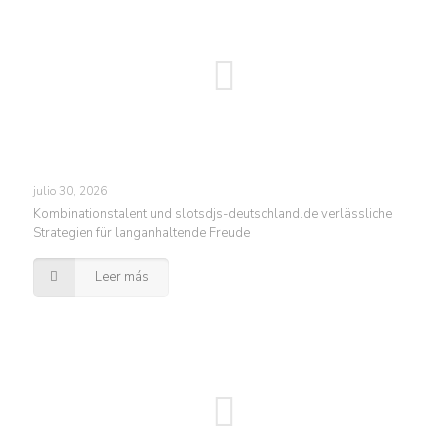
julio 30, 2026
Kombinationstalent und slotsdjs-deutschland.de verlässliche
Strategien für langanhaltende Freude
Leer más