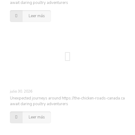
await daring poultry adventurers
Leer más
julio 30, 2026
Unexpected journeys around https://the-chicken-roads-canada.ca
await daring poultry adventurers
Leer más