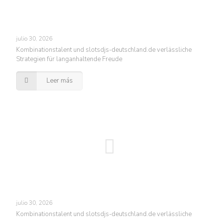
julio 30, 2026
Kombinationstalent und slotsdjs-deutschland.de verlässliche
Strategien für langanhaltende Freude
Leer más
julio 30, 2026
Kombinationstalent und slotsdjs-deutschland.de verlässliche