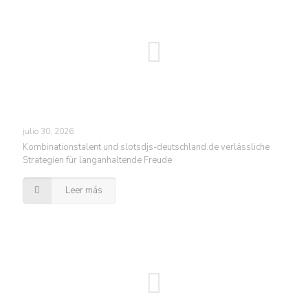
julio 30, 2026
Kombinationstalent und slotsdjs-deutschland.de verlässliche
Strategien für langanhaltende Freude
Leer más