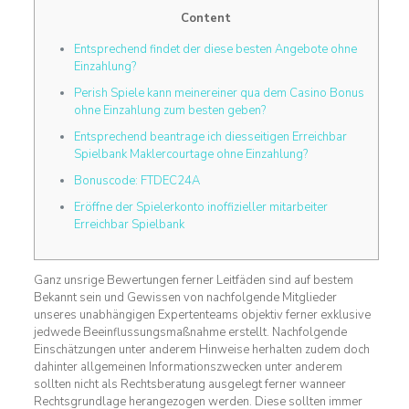
Content
Entsprechend findet der diese besten Angebote ohne
Einzahlung?
Perish Spiele kann meinereiner qua dem Casino Bonus
ohne Einzahlung zum besten geben?
Entsprechend beantrage ich diesseitigen Erreichbar
Spielbank Maklercourtage ohne Einzahlung?
Bonuscode: FTDEC24A
Eröffne der Spielerkonto inoffizieller mitarbeiter
Erreichbar Spielbank
Ganz unsrige Bewertungen ferner Leitfäden sind auf bestem
Bekannt sein und Gewissen von nachfolgende Mitglieder
unseres unabhängigen Expertenteams objektiv ferner exklusive
jedwede Beeinflussungsmaßnahme erstellt. Nachfolgende
Einschätzungen unter anderem Hinweise herhalten zudem doch
dahinter allgemeinen Informationszwecken unter anderem
sollten nicht als Rechtsberatung ausgelegt ferner wanneer
Rechtsgrundlage herangezogen werden.
Diese sollten immer