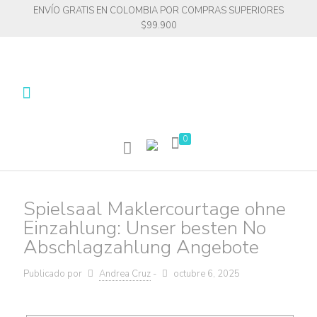
ENVÍO GRATIS EN COLOMBIA POR COMPRAS SUPERIORES
$99.900
0
Spielsaal Maklercourtage ohne
Einzahlung: Unser besten No
Abschlagzahlung Angebote
Publicado por
Andrea Cruz
-
octubre 6, 2025