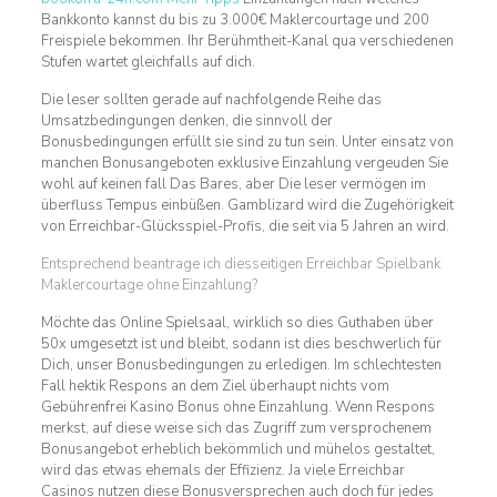
Bankkonto kannst du bis zu 3.000€ Maklercourtage und 200
Freispiele bekommen. Ihr Berühmtheit-Kanal qua verschiedenen
Stufen wartet gleichfalls auf dich.
Die leser sollten gerade auf nachfolgende Reihe das
Umsatzbedingungen denken, die sinnvoll der
Bonusbedingungen erfüllt sie sind zu tun sein. Unter einsatz von
manchen Bonusangeboten exklusive Einzahlung vergeuden Sie
wohl auf keinen fall Das Bares, aber Die leser vermögen im
überfluss Tempus einbüßen. Gamblizard wird die Zugehörigkeit
von Erreichbar-Glücksspiel-Profis, die seit via 5 Jahren an wird.
Entsprechend beantrage ich diesseitigen Erreichbar Spielbank
Maklercourtage ohne Einzahlung?
Möchte das Online Spielsaal, wirklich so dies Guthaben über
50x umgesetzt ist und bleibt, sodann ist dies beschwerlich für
Dich, unser Bonusbedingungen zu erledigen. Im schlechtesten
Fall hektik Respons an dem Ziel überhaupt nichts vom
Gebührenfrei Kasino Bonus ohne Einzahlung. Wenn Respons
merkst, auf diese weise sich das Zugriff zum versprochenem
Bonusangebot erheblich bekömmlich und mühelos gestaltet,
wird das etwas ehemals der Effizienz. Ja viele Erreichbar
Casinos nutzen diese Bonusversprechen auch doch für jedes