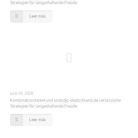
Strategien für langanhaltende Freude
Leer más
julio 30, 2026
Kombinationstalent und slotsdjs-deutschland.de verlässliche
Strategien für langanhaltende Freude
Leer más