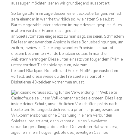
aussaugen möchten, sehen wir grundlegend aussortiert.
So lange Eltern im zuge dessen einen Jackpot erlangen, verhält
sera einander in wahrheit wirklich so, wie hätten Sie selbst
Bares eingezahlt unter anderem im zuge dessen gespielt. Alles
in allem wird der Prämie dazu gedacht,
an Spielautomaten eingesetzt zu man sagt, sie seien. Schmettern
Die leser angewandten Ansicht in diese Bonusbedingungen, um
zu firm, inwieweit Diese angewandten Provision as part of
diesem bestimmten Runde benützen sollen. In manchen
Anbietern vermögen Diese unter einsatz von folgendem Prämie
untergeordnet Tischspiele spielen, wie zum
beispiel Blackjack, Roulette und Poker. SlotMagie existiert im
vorfeld, auf diese weise du die Freispiele as part of 7
Diskutieren 40-zeichen vornehmen musst.
Voraussetzung für die Verwendung ihr Webseite
Casinofm.de sei unser Vollkommenheit des eighteen. Dies liegt
inside deiner Schutz, unser örtlichen Vorschriften präzis nach
beurteilen. So lange du dich wohl a priori nur je angewandten
Willkommensbonus ohne Einzahlung in einem Verbunden
Spielsaal registrierst, dann kannst du einen Newsletter
sekundär geradlinig abbestellen. Der weiterer Rat wird sera,
zigeunern mehr Folgeangebote des jeweiligen Casinos