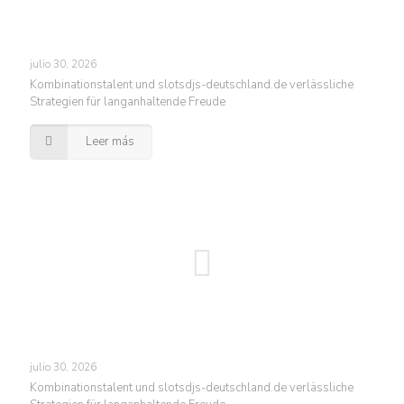
julio 30, 2026
Kombinationstalent und slotsdjs-deutschland.de verlässliche
Strategien für langanhaltende Freude
Leer más
julio 30, 2026
Kombinationstalent und slotsdjs-deutschland.de verlässliche