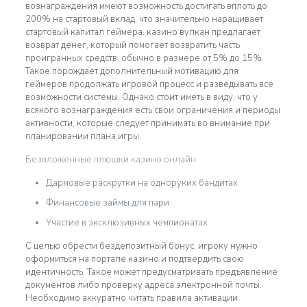
вознаграждения имеют возможность достигать вплоть до
200% на стартовый вклад, что значительно наращивает
стартовый капитал геймера. казино вулкан предлагает
возврат денег, который помогает возвратить часть
проигранных средств, обычно в размере от 5% до 15%.
Такое порождает дополнительный мотивацию для
геймеров продолжать игровой процесс и разведывать все
возможности системы. Однако стоит иметь в виду, что у
всякого вознаграждения есть свои ограничения и периоды
активности, которые следует принимать во внимание при
планировании плана игры.
Безвложенные плюшки казино онлайн
Дармовые раскрутки на одноруких бандитах
Финансовые займы для пари
Участие в эксклюзивных чемпионатах
С целью обрести бездепозитный бонус, игроку нужно
оформиться на портале казино и подтвердить свою
идентичность. Такое может предусматривать предъявление
документов либо проверку адреса электронной почты.
Необходимо аккуратно читать правила активации