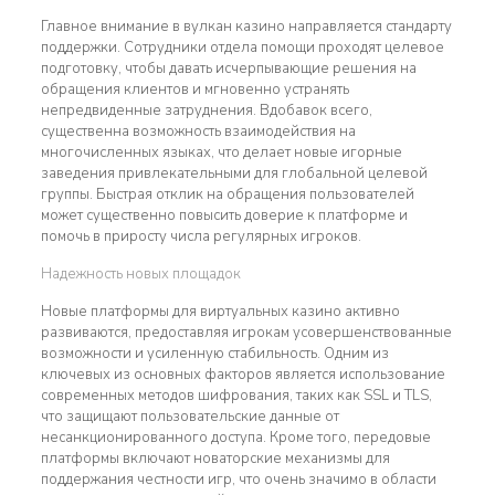
Главное внимание в вулкан казино направляется стандарту
поддержки. Сотрудники отдела помощи проходят целевое
подготовку, чтобы давать исчерпывающие решения на
обращения клиентов и мгновенно устранять
непредвиденные затруднения. Вдобавок всего,
существенна возможность взаимодействия на
многочисленных языках, что делает новые игорные
заведения привлекательными для глобальной целевой
группы. Быстрая отклик на обращения пользователей
может существенно повысить доверие к платформе и
помочь в приросту числа регулярных игроков.
Надежность новых площадок
Новые платформы для виртуальных казино активно
развиваются, предоставляя игрокам усовершенствованные
возможности и усиленную стабильность. Одним из
ключевых из основных факторов является использование
современных методов шифрования, таких как SSL и TLS,
что защищают пользовательские данные от
несанкционированного доступа. Кроме того, передовые
платформы включают новаторские механизмы для
поддержания честности игр, что очень значимо в области