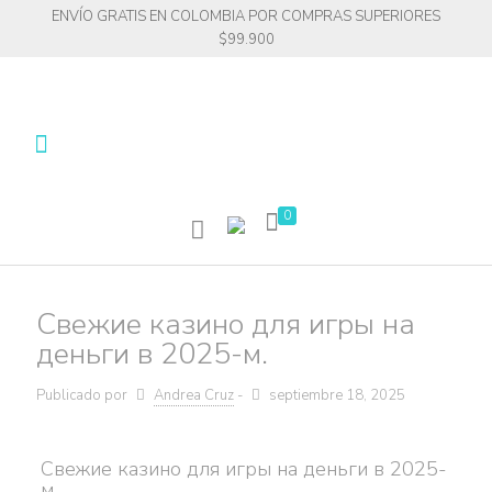
ENVÍO GRATIS EN COLOMBIA POR COMPRAS SUPERIORES
$99.900
0
Свежие казино для игры на
деньги в 2025-м.
Publicado por
Andrea Cruz
-
septiembre 18, 2025
Свежие казино для игры на деньги в 2025-
м.