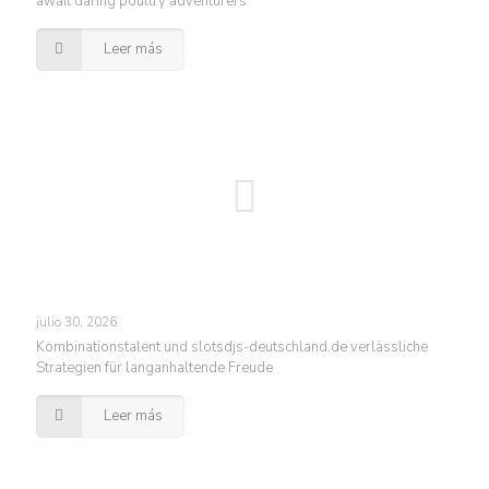
await daring poultry adventurers
Leer más
julio 30, 2026
Kombinationstalent und slotsdjs-deutschland.de verlässliche
Strategien für langanhaltende Freude
Leer más