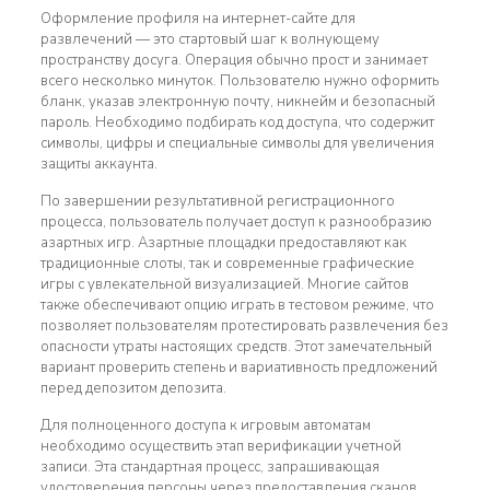
Оформление профиля на интернет-сайте для
развлечений — это стартовый шаг к волнующему
пространству досуга. Операция обычно прост и занимает
всего несколько минуток. Пользователю нужно оформить
бланк, указав электронную почту, никнейм и безопасный
пароль. Необходимо подбирать код доступа, что содержит
символы, цифры и специальные символы для увеличения
защиты аккаунта.
По завершении результативной регистрационного
процесса, пользователь получает доступ к разнообразию
азартных игр. Азартные площадки предоставляют как
традиционные слоты, так и современные графические
игры с увлекательной визуализацией. Многие сайтов
также обеспечивают опцию играть в тестовом режиме, что
позволяет пользователям протестировать развлечения без
опасности утраты настоящих средств. Этот замечательный
вариант проверить степень и вариативность предложений
перед депозитом депозита.
Для полноценного доступа к игровым автоматам
необходимо осуществить этап верификации учетной
записи. Эта стандартная процесс, запрашивающая
удостоверения персоны через предоставления сканов