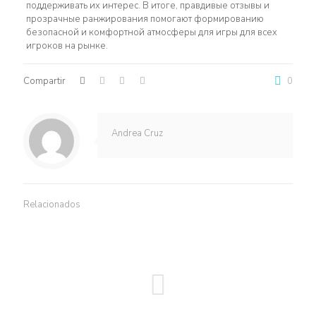
поддерживать их интерес. В итоге, правдивые отзывы и
прозрачные ранжирования помогают формированию
безопасной и комфортной атмосферы для игры для всех
игроков на рынке.
Compartir
0
Andrea Cruz
Relacionados