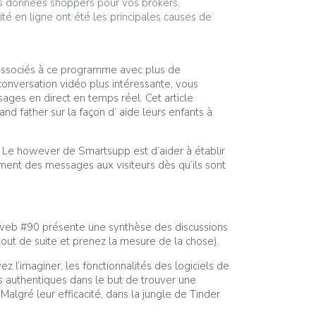
 des données shoppers pour vos brokers.
té en ligne ont été les principales causes de
URL associés à ce programme avec plus de
onversation vidéo plus intéressante, vous
ages en direct en temps réel. Cet article
and father sur la façon d’ aide leurs enfants à
s. Le however de Smartsupp est d’aider à établir
ement des messages aux visiteurs dès qu’ils sont
 web #90 présente une synthèse des discussions
tout de suite et prenez la mesure de la chose).
z l’imaginer, les fonctionnalités des logiciels de
es authentiques dans le but de trouver une
algré leur efficacité, dans la jungle de Tinder