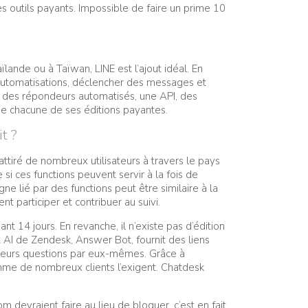
s outils payants. Impossible de faire un prime 10
ïlande ou à Taïwan, LINE est l’ajout idéal. En
automatisations, déclencher des messages et
e des répondeurs automatisés, une API, des
de chacune de ses éditions payantes.
t ?
attiré de nombreux utilisateurs à travers le pays
 ces functions peuvent servir à la fois de
e lié par des functions peut être similaire à la
participer et contribuer au suivi.
 14 jours. En revanche, il n’existe pas d’édition
ot AI de Zendesk, Answer Bot, fournit des liens
à leurs questions par eux-mêmes. Grâce à
omme de nombreux clients l’exigent. Chatdesk
m devraient faire au lieu de bloquer, c’est en fait