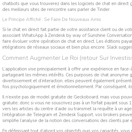
chatbots que vous trouverez dans les logiciels de chat en direct 
des meilleurs sites de rencontre sans parler de Tinder.
Le Principe Affiché : Se Faire De Nouveaux Amis
Si le chat en direct fait partie de votre assistance client ou de v
associant WhatsApp à Zendesk by way of Sunshine Conversations,
faire évoluer votre opération de chat en direct. Les éditions pa
intégrations de réseaux sociaux et bien plus encore. Slack sugge
Comment Augmenter Le Roi (retour Sur Investiss
L’application vise principalement à offrir une expérience en face-à
partageant les mêmes intérêts. Ces purposes de chat anonyme gag
divertissement et d’interaction, elles peuvent également présenter
fois psychologiquement et émotionnellement. Par conséquent, ils
Il n’existe pas de model gratuite de Geckoboard, mais vous pouve
gratuite, donc si vous ne souscrivez pas à un forfait payant sous 1
vers les articles du centre d’aide ou transmet la requête à un a
l’intégration de Telegram et Zendesk Support, vos brokers peuven
simplifie l’analyse de la notion des conversations des clients par e
En définissant tout d’abord vos objectifs puis vos capacités, vous 