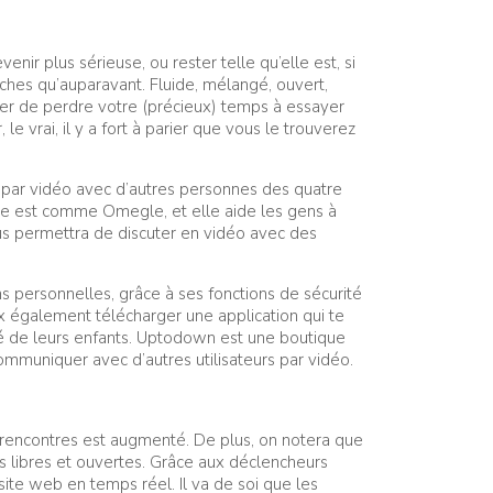
enir plus sérieuse, ou rester telle qu’elle est, si
ches qu’auparavant. Fluide, mélangé, ouvert,
iter de perdre votre (précieux) temps à essayer
e vrai, il y a fort à parier que vous le trouverez
par vidéo avec d’autres personnes des quatre
e est comme Omegle, et elle aide les gens à
us permettra de discuter en vidéo avec des
 personnelles, grâce à ses fonctions de sécurité
ux également télécharger une application qui te
rité de leurs enfants. Uptodown est une boutique
communiquer avec d’autres utilisateurs par vidéo.
s rencontres est augmenté. De plus, on notera que
us libres et ouvertes. Grâce aux déclencheurs
ite web en temps réel. Il va de soi que les