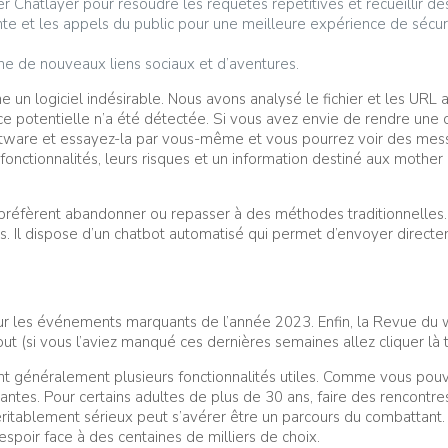
iser Chatlayer pour résoudre les requêtes répétitives et recueillir
nte et les appels du public pour une meilleure expérience de sécuri
he de nouveaux liens sociaux et d’aventures.
ienne un logiciel indésirable. Nous avons analysé le fichier et les 
e potentielle n’a été détectée. Si vous avez envie de rendre une c
software et essayez-la par vous-même et vous pourrez voir des mess
fonctionnalités, leurs risques et un information destiné aux mother 
ils préfèrent abandonner ou repasser à des méthodes traditionnelle
us. Il dispose d’un chatbot automatisé qui permet d’envoyer direct
ur les événements marquants de l’année 2023. Enfin, la Revue du
ut (si vous l’aviez manqué ces dernières semaines allez cliquer là 
ent généralement plusieurs fonctionnalités utiles. Comme vous pouve
ayantes. Pour certains adultes de plus de 30 ans, faire des rencontr
itablement sérieux peut s’avérer être un parcours du combattant. M
spoir face à des centaines de milliers de choix.