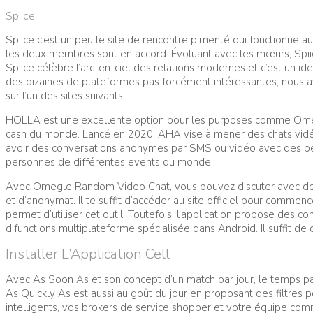
Spiice
Spiice c’est un peu le site de rencontre pimenté qui fonctionne aux 
les deux membres sont en accord. Évoluant avec les mœurs, Spiice
Spiice célèbre l’arc-en-ciel des relations modernes et c’est un i
des dizaines de plateformes pas forcément intéressantes, nous avon
sur l’un des sites suivants.
HOLLA est une excellente option pour les purposes comme Omegle
cash du monde. Lancé en 2020, AHA vise à mener des chats vidé
avoir des conversations anonymes par SMS ou vidéo avec des pers
personnes de différentes events du monde.
Avec Omegle Random Video Chat, vous pouvez discuter avec des g
et d’anonymat. Il te suffit d’accéder au site officiel pour comme
permet d’utiliser cet outil. Toutefois, l’application propose des 
d’functions multiplateforme spécialisée dans Android. Il suffit d
Installer L’Application Cell
Avec As Soon As et son concept d’un match par jour, le temps pas
As Quickly As est aussi au goût du jour en proposant des filtres 
intelligents, vos brokers de service shopper et votre équipe comm