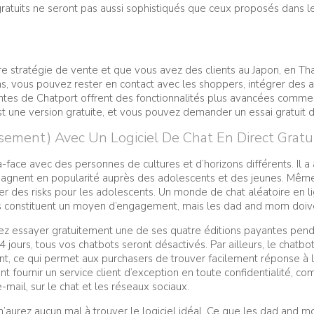
gratuits ne seront pas aussi sophistiqués que ceux proposés dans le
otre stratégie de vente et que vous avez des clients au Japon, en Tha
 vous pouvez rester en contact avec les shoppers, intégrer des 
yantes de Chatport offrent des fonctionnalités plus avancées comm
st une version gratuite, et vous pouvez demander un essai gratuit 
ement) Avec Un Logiciel De Chat En Direct Gratui
-face avec des personnes de cultures et d’horizons différents. Il a 
nent en popularité auprès des adolescents et des jeunes. Même si
 des risks pour les adolescents. Un monde de chat aléatoire en lign
 constituent un moyen d’engagement, mais les dad and mom doivent 
z essayer gratuitement une de ses quatre éditions payantes pendant
4 jours, tous vos chatbots seront désactivés. Par ailleurs, le chatb
gent, ce qui permet aux purchasers de trouver facilement réponse 
t fournir un service client d’exception en toute confidentialité, c
-mail, sur le chat et les réseaux sociaux.
n’aurez aucun mal à trouver le logiciel idéal. Ce que les dad and mo