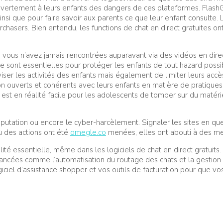
er ouvertement à leurs enfants des dangers de ces plateformes. Flas
ainsi que pour faire savoir aux parents ce que leur enfant consulte. 
chasers. Bien entendu, les functions de chat en direct gratuites o
vous n’avez jamais rencontrées auparavant via des vidéos en direct 
sont essentielles pour protéger les enfants de tout hazard possi
er les activités des enfants mais également de limiter leurs accè
n ouverts et cohérents avec leurs enfants en matière de pratiques e
est en réalité facile pour les adolescents de tomber sur du matéri
putation ou encore le cyber-harcèlement. Signaler les sites en qu
où des actions ont été
omegle.co
menées, elles ont abouti à des me
té essentielle, même dans les logiciels de chat en direct gratuits. 
ncées comme l’automatisation du routage des chats et la gestion a
el d’assistance shopper et vos outils de facturation pour que vos a