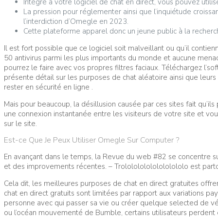
Intégré à votre logiciel de chat en direct, vous pouvez util
La pression pour réglementer ainsi que l’inquiétude croissa
l’interdiction d’Omegle en 2023.
Cette plateforme apparel donc un jeune public à la recherc
Il est fort possible que ce logiciel soit malveillant ou qu’il cont
50 antivirus parmi les plus importants du monde et aucune menac
pourrez le faire avec vos propres filtres faciaux. Téléchargez l’
présente détail sur les purposes de chat aléatoire ainsi que leurs 
rester en sécurité en ligne .
Mais pour beaucoup, la désillusion causée par ces sites fait qu’
une connexion instantanée entre les visiteurs de votre site et vo
sur le site.
Est-ce Que Je Peux Utiliser Omegle Sur Computer ?
En avançant dans le temps, la Revue du web #82 se concentre s
et des improvements récentes. – Trololololololololololo est parto
Cela dit, les meilleures purposes de chat en direct gratuites offr
chat en direct gratuits sont limitées par rapport aux variations p
personne avec qui passer sa vie ou créer quelque selected de vér
ou l’océan mouvementé de Bumble, certains utilisateurs perdent e