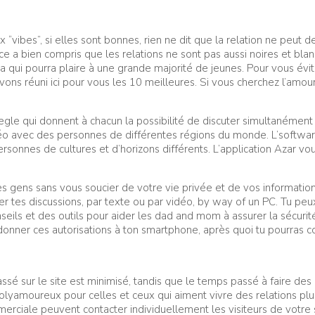
“vibes”, si elles sont bonnes, rien ne dit que la relation ne peut dev
 a bien compris que les relations ne sont pas aussi noires et blan
dea qui pourra plaire à une grande majorité de jeunes. Pour vous év
s réuni ici pour vous les 10 meilleures. Si vous cherchez l’amour, l
 qui donnent à chacun la possibilité de discuter simultanément 
o avec des personnes de différentes régions du monde. L’softwar
onnes de cultures et d’horizons différents. L’application Azar vo
ens sans vous soucier de votre vie privée et de vos informations
ncer tes discussions, par texte ou par vidéo, by way of un PC. Tu pe
conseils et des outils pour aider les dad and mom à assurer la sécu
e donner ces autorisations à ton smartphone, après quoi tu pourras 
sé sur le site est minimisé, tandis que le temps passé à faire de
polyamoureux pour celles et ceux qui aiment vivre des relations pl
erciale peuvent contacter individuellement les visiteurs de votre s