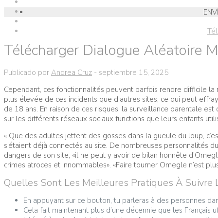
ENV
Tél
Télécharger Dialogue Aléatoire Me
Publicado por
Andrea Cruz
-
septiembre 15, 2025
Cependant, ces fonctionnalités peuvent parfois rendre difficile la
plus élevée de ces incidents que d’autres sites, ce qui peut effra
de 18 ans. En raison de ces risques, la surveillance parentale est 
sur les différents réseaux sociaux functions que leurs enfants utilis
« Que des adultes jettent des gosses dans la gueule du loup, c’
s’étaient déjà connectés au site. De nombreuses personnalités d
dangers de son site, «il ne peut y avoir de bilan honnête d’Omeg
crimes atroces et innommables». «Faire tourner Omegle n’est plu
Quelles Sont Les Meilleures Pratiques À Suivre L
En appuyant sur ce bouton, tu parleras à des personnes d
Cela fait maintenant plus d’une décennie que les Français ut