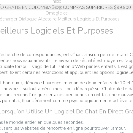
Inicio
Blog
ÍO GRATIS EN COLOMBIA POR COMPRAS SUPERIORES $99.900
Omegle cc
écharger Dialogue Aléatoire Meilleurs Logiciels Et Purposes
illeurs Logiciels Et Purposes
 recherche de correspondances, entraînant ainsi un peu de retard. Ce
yer les nouveaux arrivants. Le niveau de sécurité est moyen et l’app
cruciale lorsqu’il s’agit de l’utilisation d’Web par les enfants. Il
ent, fixent certaines restrictions et appliquent les options logicielle
est honteux », dénonce Laurence, maman de deux enfants de 10 et 
u showbiz – surtout américaines – ont débarqué sur Chatroulette da
le sans reconnaître que certaines personnes en ont fait une mauvai
s potential, financièrement comme psychologiquement», achève le 
orsqu’on Utilise Un Logiciel De Chat En Direct Gra
ans le monde entier en quelques secondes.
ilisent les websites de rencontre en ligne pour trouver l’amour.