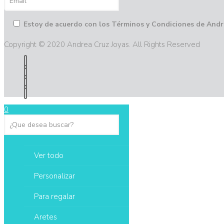
Estoy de acuerdo con los Términos y Condiciones de Andr
Copyright © 2020 Andrea Cruz Joyas. All Rights Reserved
0
Ver todo
Personalizar
Para regalar
Aretes