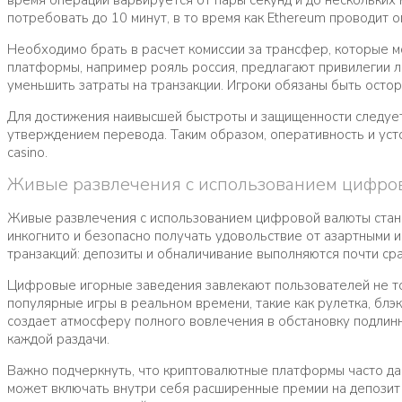
потребовать до 10 минут, в то время как Ethereum проводит 
Необходимо брать в расчет комиссии за трансфер, которые м
платформы, например рояль россия, предлагают привилегии л
уменьшить затраты на транзакции. Игроки обязаны быть осторо
Для достижения наивысшей быстроты и защищенности следует
утверждением перевода. Таким образом, оперативность и усто
casino.
Живые развлечения с использованием цифро
Живые развлечения с использованием цифровой валюты стан
инкогнито и безопасно получать удовольствие от азартными иг
транзакций: депозиты и обналичивание выполняются почти сра
Цифровые игорные заведения завлекают пользователей не тол
популярные игры в реальном времени, такие как рулетка, блэ
создает атмосферу полного вовлечения в обстановку подлинн
каждой раздачи.
Важно подчеркнуть, что криптовалютные платформы часто да
может включать внутри себя расширенные премии на депозит 