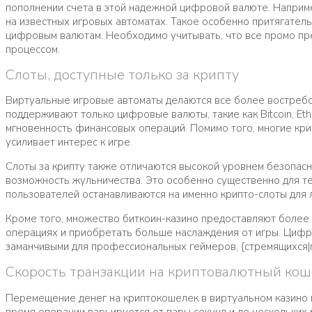
пополнении счета в этой надежной цифровой валюте. Наприм
на известных игровых автоматах. Такое особенно притягатель
цифровым валютам. Необходимо учитывать, что все промо пр
процессом.
Слоты, доступные только за крипту
Виртуальные игровые автоматы делаются все более востребо
поддерживают только цифровые валюты, такие как Bitcoin, Et
мгновенность финансовых операций. Помимо того, многие кри
усиливает интерес к игре.
Слоты за крипту также отличаются высокой уровнем безопасн
возможность жульничества. Это особенно существенно для те
пользователей останавливаются на именно крипто-слоты для 
Кроме того, множество биткоин-казино предоставляют более 
операциях и приобретать больше наслаждения от игры. Цифро
заманчивыми для профессиональных геймеров, {стремящихся|ma
Скорость транзакции на криптовалютный кош
Перемещение денег на криптокошелек в виртуальном казино и
время операции варьируется от пары секунд и до нескольких м