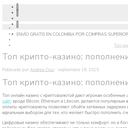
ENVÍO GRATIS EN COLOMBIA POR COMPRAS SUPERIOR
Топ кр
Топ крипто-казино: пополнен
Publicado por
Andrea Cruz
-
septiembre 18, 2025
Топ крипто-казино: пополнен
Топ онлайн казино с криптовалютой дают игрокам особенные 
сайт
, вроде Bitcoin, Ethereum и Litecoin, делается популярн
оплаты, криптовалюты позволяют обойти затяжных задержек и 
идеальным выбором для тех, кто желает быстро пополнить сч
Цифровые казино обеспечивают не только комфорт, но и бога