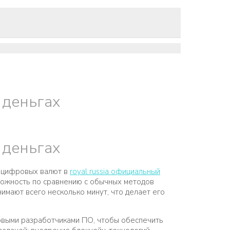
 деньгах
 деньгах
е цифровых валют в
royal russia официальный
положность по сравнению с обычных методов
имают всего несколько минут, что делает его
повыми разработчиками ПО, чтобы обеспечить