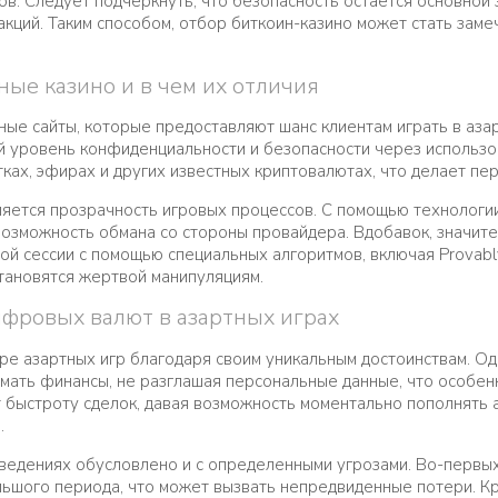
ов. Следует подчеркнуть, что безопасность остается основной
ций. Таким способом, отбор биткоин-казино может стать заме
ые казино и в чем их отличия
ые сайты, которые предоставляют шанс клиентам играть в азар
й уровень конфиденциальности и безопасности через использо
ках, эфирах и других известных криптовалютах, что делает пе
яется прозрачность игровых процессов. С помощью технологии 
возможность обмана со стороны провайдера. Вдобавок, значите
дой сессии с помощью специальных алгоритмов, включая Provably 
тановятся жертвой манипуляциям.
ифровых валют в азартных играх
е азартных игр благодаря своим уникальным достоинствам. Од
имать финансы, не разглашая персональные данные, что особенн
 быстроту сделок, давая возможность моментально пополнять 
.
ведениях обусловлено и с определенными угрозами. Во-первых,
ьшого периода, что может вызвать непредвиденные потери. Кр