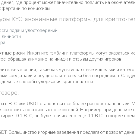
 денег, где процент может значительно повлиять на окончател
офертами по комиссиям.
дуры KYC: анонимные платформы для крипто-ге
ости подачи удостоверений.
 личности.
ра.
оятные риски. Инкогнито гэмблинг-платформы могут оказаться м
рс, обращая внимание на имидж и отзывы других игроков.
тельные опции, такие как мультивалютные кошельки и интегр
ми средствами и осуществлять сделки без посредников. Следуе
 надежные способы удержания криптовалюты.
тезере.
ы в BTC или USDT становятся все более распространенными. 
 сохранить постоянных посетителей. Например, при депозите в
тирует 0.1 BTC, он будет начислено еще 0.1 BTC в форме прем
DT. Большинство игорные заведения предлагают возврат денег