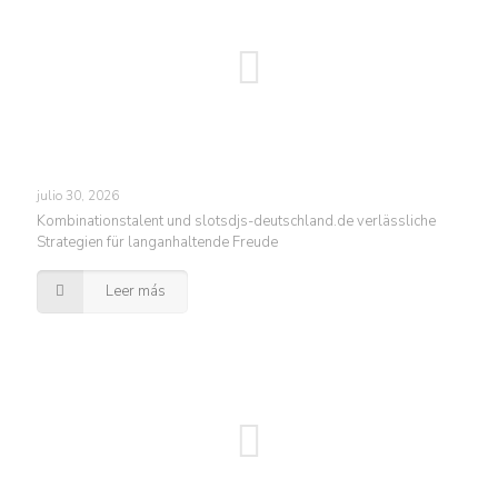
julio 30, 2026
Kombinationstalent und slotsdjs-deutschland.de verlässliche
Strategien für langanhaltende Freude
Leer más