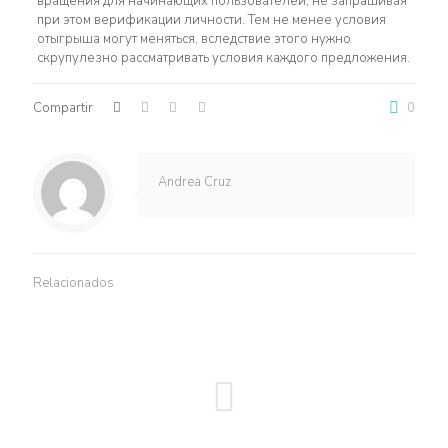
вращения для начинающих пользователей, не запрашивая
при этом верификации личности. Тем не менее условия
отыгрыша могут меняться, вследствие этого нужно
скрупулезно рассматривать условия каждого предложения.
Compartir
0
Andrea Cruz
Relacionados