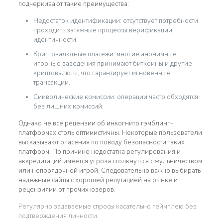
подчеркивают такие преимущества:
Недостаток идентификации: отсутствует потребности
проходить затяжные процессы верификации
идентичности.
Криптовалютные платежи: многие анонимные
игорные заведения принимают биткоины и другие
криптовалюты, что гарантирует мгновенные
трансакции.
Символические комиссии: операции часто обходятся
без лишних комиссий.
Однако не все рецензии об инкогнито гэмблинг-
платформах столь оптимистичны. Некоторые пользователи
высказывают опасения по поводу безопасности таких
платформ. По причине недостатка регулирования и
аккредитаций имеется угроза столкнуться с жульничеством
или непорядочной игрой. Следовательно важно выбирать
надежные сайты с хорошей репутацией на рынке и
рецензиями от прочих юзеров.
Регулярно задаваемые спросы касательно геймплею без
подтверждения личности.