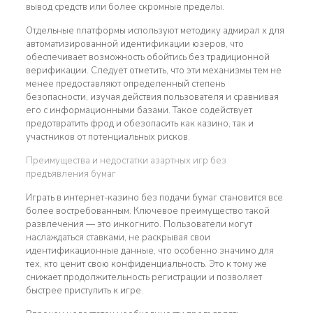
вывод средств или более скромные пределы.
Отдельные платформы используют методику адмирал х для
автоматизированной идентификации юзеров, что
обеспечивает возможность обойтись без традиционной
верификации. Следует отметить, что эти механизмы тем не
менее предоставляют определенный степень
безопасности, изучая действия пользователя и сравнивая
его с информационными базами. Такое содействует
предотвратить фрод и обезопасить как казино, так и
участников от потенциальных рисков.
Преимущества и недостатки азартных игр без
предъявления бумаг
Играть в интернет-казино без подачи бумаг становится все
более востребованным. Ключевое преимущество такой
развлечения — это инкогнито. Пользователи могут
наслаждаться ставками, не раскрывая свои
идентификационные данные, что особенно значимо для
тех, кто ценит свою конфиденциальность. Это к тому же
снижает продолжительность регистрации и позволяет
быстрее приступить к игре.