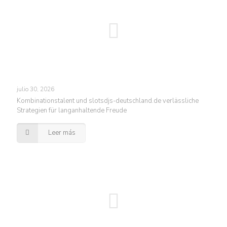
julio 30, 2026
Kombinationstalent und slotsdjs-deutschland.de verlässliche
Strategien für langanhaltende Freude
Leer más