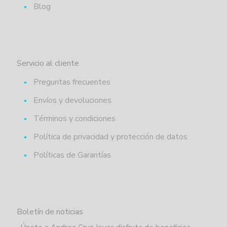
Blog
Servicio al cliente
Preguntas frecuentes
Envíos y devoluciones
Términos y condiciones
Política de privacidad y protección de datos
Políticas de Garantías
Boletín de noticias