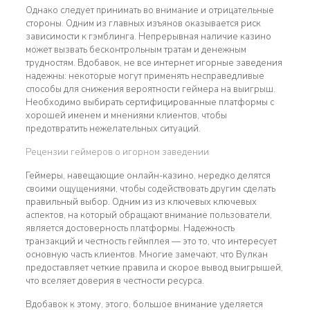
Однако следует принимать во внимание и отрицательные
стороны. Одним из главных изъянов оказывается риск
зависимости к гэмблинга. Непрерывная наличие казино
может вызвать бесконтрольным тратам и денежным
трудностям. Вдобавок, не все интернет игорные заведения
надежны: некоторые могут применять несправедливые
способы для снижения вероятности геймера на выигрыш.
Необходимо выбирать сертифицированные платформы с
хорошей именем и мнениями клиентов, чтобы
предотвратить нежелательных ситуаций.
Рецензии геймеров о игорном заведении
Геймеры, навещающие онлайн-казино, нередко делятся
своими ощущениями, чтобы содействовать другим сделать
правильный выбор. Одним из из ключевых ключевых
аспектов, на который обращают внимание пользователи,
является достоверность платформы. Надежность
транзакций и честность геймплея — это то, что интересует
основную часть клиентов. Многие замечают, что Вулкан
предоставляет четкие правила и скорое вывод выигрышей,
что вселяет доверия в честности ресурса.
Вдобавок к этому, этого, большое внимание уделяется