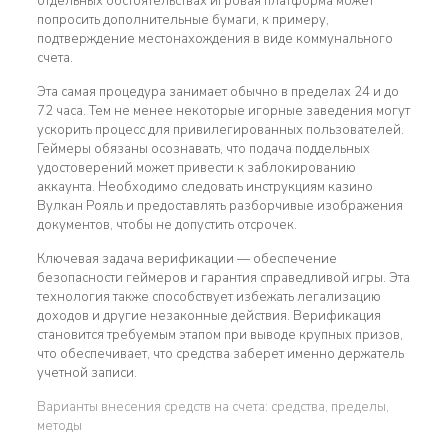
отдельных обстоятельствах игровая платформа может
попросить дополнительные бумаги, к примеру,
подтверждение местонахождения в виде коммунального
счета.
Эта самая процедура занимает обычно в пределах 24 и до
72 часа. Тем не менее некоторые игорные заведения могут
ускорить процесс для привилегированных пользователей.
Геймеры обязаны осознавать, что подача поддельных
удостоверений может привести к заблокированию
аккаунта. Необходимо следовать инструкциям казино
Вулкан Рояль и предоставлять разборчивые изображения
документов, чтобы не допустить отсрочек.
Ключевая задача верификации — обеспечение
безопасности геймеров и гарантия справедливой игры. Эта
технология также способствует избежать легализацию
доходов и другие незаконные действия. Верификация
становится требуемым этапом при выводе крупных призов,
что обеспечивает, что средства заберет именно держатель
учетной записи.
Варианты внесения средств на счета: средства, пределы,
методы