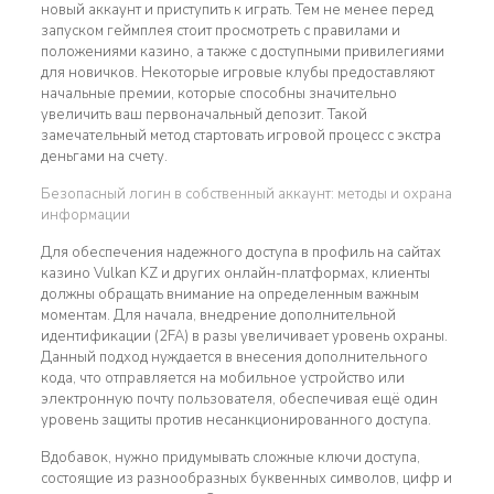
новый аккаунт и приступить к играть. Тем не менее перед
запуском геймплея стоит просмотреть с правилами и
положениями казино, а также с доступными привилегиями
для новичков. Некоторые игровые клубы предоставляют
начальные премии, которые способны значительно
увеличить ваш первоначальный депозит. Такой
замечательный метод стартовать игровой процесс с экстра
деньгами на счету.
Безопасный логин в собственный аккаунт: методы и охрана
информации
Для обеспечения надежного доступа в профиль на сайтах
казино Vulkan KZ и других онлайн-платформах, клиенты
должны обращать внимание на определенным важным
моментам. Для начала, внедрение дополнительной
идентификации (2FA) в разы увеличивает уровень охраны.
Данный подход нуждается в внесения дополнительного
кода, что отправляется на мобильное устройство или
электронную почту пользователя, обеспечивая ещё один
уровень защиты против несанкционированного доступа.
Вдобавок, нужно придумывать сложные ключи доступа,
состоящие из разнообразных буквенных символов, цифр и