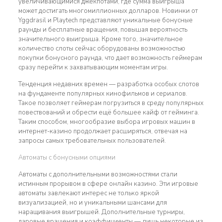
увеличивающимися джекпотами, где сумма выигрыша
может достигать многомиллионных долларов. Новинки от
Yggdrasil и Playtech представляют уникальные бонусные
раунды и бесплатные вращения, повышая вероятность
значительного выигрыша. Кроме того, значительное
количество слоты сейчас оборудованы возможностью
покупки бонусного раунда, что дает возможность геймерам
сразу перейти к захватывающим моментам игры.
Тенденция недавних времен — разработка особых слотов
на фундаменте популярных кинофильмов и сериалов.
Такое позволяет геймерам погрузиться в среду популярных
повествований и обрести ещё большее кайф от гейминга.
Таким способом, многообразие выбора игровых машин в
интернет-казино продолжает расширяться, отвечая на
запросы самых требовательных пользователей.
Автоматы с бонусными опциями
Автоматы с дополнительными возможностями стали
истинным прорывом в сфере онлайн казино. Эти игровые
автоматы завлекают интерес не только яркой
визуализацией, но и уникальными шансами для
наращивания выигрышей. Дополнительные турниры,
даровые вращения и коэффициенты — лишь некоторые из