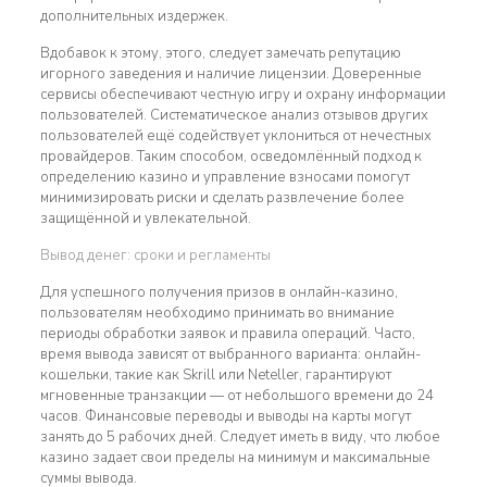
дополнительных издержек.
Вдобавок к этому, этого, следует замечать репутацию
игорного заведения и наличие лицензии. Доверенные
сервисы обеспечивают честную игру и охрану информации
пользователей. Систематическое анализ отзывов других
пользователей ещё содействует уклониться от нечестных
провайдеров. Таким способом, осведомлённый подход к
определению казино и управление взносами помогут
минимизировать риски и сделать развлечение более
защищённой и увлекательной.
Вывод денег: сроки и регламенты
Для успешного получения призов в онлайн-казино,
пользователям необходимо принимать во внимание
периоды обработки заявок и правила операций. Часто,
время вывода зависят от выбранного варианта: онлайн-
кошельки, такие как Skrill или Neteller, гарантируют
мгновенные транзакции — от небольшого времени до 24
часов. Финансовые переводы и выводы на карты могут
занять до 5 рабочих дней. Следует иметь в виду, что любое
казино задает свои пределы на минимум и максимальные
суммы вывода.