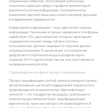
специальных символов. Эксплуатация уникальных
секретных кодов для каждого профиля минимизирует
вероятность утечки информации. Систематическое
изменение паролей также выполняет ключевую функцию
в поддержании защищенности.
Кодирование информации — еще один аспект охраны
информации. Нынешние игорные заведения и платформы
задействуют SSL-удостоверения, которые гарантируют
защищенное коннект между собой и хостом и
пользователем. Данное защищает от перехват данных
злоумышленниками. В заключение, пользователям
предлагается сторониться входа в профили через
открытые Wi-Fi подключения, так как они часто являются
незащищёнными для атак.
Подтверждение профиля: процесс подтверждения
Процесс верификации учетной записи в интернет-казино
является важным шагом для поддержания сохранности и
предотвращения мошенничества. Идентификация
личности — это стандартная процедура, требующая от
клиента предоставления бумаг, верифицирующих
идентичность, таких как паспорт или права водителя. В