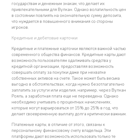
государствам и денежным знакам, что делает их
привлекательными для Вулкан. Однако волатильность цен
в состоянии повлиять на окончательную сумму депозита,
что нуждается в повышенного внимания со стороны
игроков.
Кредитные и дебетовые карточки
Кредитные и платежные карточки являются важной частью
современного общества финансов. Кредитные карты дают
возможность пользователям одалживать средства у
кредитной организации, предоставляя возможность
совершать оплату за покупки даже при нехватке
собственных активов на счете. Такое может быть весьма
выгодно в обстоятельствах, когда нужно безотлагательно
заплатить за услуги или изделия, например, через Вулкан
Рояль, а заработная плата еще не переведена. Однако
необходимо учитывать о процентных начислениях,
которые могут варьироваться от 15% до 25% в год, что
делает своевременную выплату долга критически важным.
Платежные карты, в отличие от этого, связаны к
персональному финансовому счету владельца. Эти
платформы дают возможность использовать только те