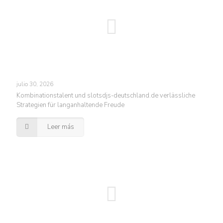
julio 30, 2026
Kombinationstalent und slotsdjs-deutschland.de verlässliche
Strategien für langanhaltende Freude
Leer más