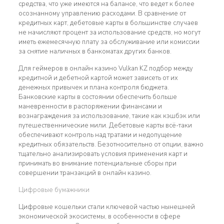
средства, что уже имеются на балансе, что ведет к более
осознанному управлению расходами. В сравнение от
кредитных карт, дебетовые карты в большинстве случаев
не начисляют процент за использование средств, но могут
иметь ежемесячную плату за обслуживание или комиссии
за снятие наличных в банкоматах других банков.
Для геймеров в онлайн казино Vulkan KZ подбор между
кредитной и дебетной картой может зависеть от их
денежных привычек и плана контроля бюджета.
Банковские карты в состоянии обеспечить больше
маневренности в распоряжении финансами и
вознаграждения за использование, такие как кэшбэк или
путешественнические мили. Дебетовые карты всё-таки
обеспечивают контроль над тратами и недопущение
кредитных обязательств. Безотносительно от опции, важно
тщательно анализировать условия применения карт и
принимать во внимание потенциальные сборы при
совершении транзакций в онлайн казино.
Цифровые бумажники
Цифровые кошельки стали ключевой частью нынешней
экономической экосистемы, в особенности в сфере