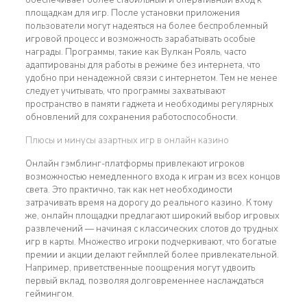
обеспечивает более стабильный и оперативный вход к
площадкам для игр. После установки приложения
пользователи могут надеяться на более беспроблемный
игровой процесс и возможность зарабатывать особые
награды. Программы, такие как Вулкан Рояль, часто
адаптированы для работы в режиме без интернета, что
удобно при ненадежной связи с интернетом. Тем не менее
следует учитывать, что программы захватывают
пространство в памяти гаджета и необходимы регулярных
обновлений для сохранения работоспособности.
Плюсы и минусы азартных игр в онлайн казино
Онлайн гэмблинг-платформы привлекают игроков
возможностью немедленного входа к играм из всех концов
света. Это практично, так как нет необходимости
затрачивать время на дорогу до реального казино. К тому
же, онлайн площадки предлагают широкий выбор игровых
развлечений — начиная с классических слотов до трудных
игр в карты. Множество игроки подчеркивают, что богатые
премии и акции делают геймплей более привлекательной.
Например, приветственные поощрения могут удвоить
первый вклад, позволяя долговременнее наслаждаться
геймингом.