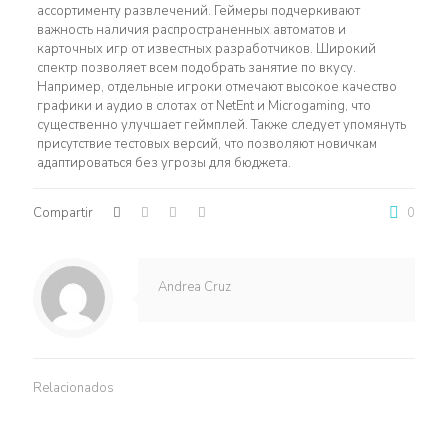
ассортименту развлечений. Геймеры подчеркивают
важность наличия распространенных автоматов и
карточных игр от известных разработчиков. Широкий
спектр позволяет всем подобрать занятие по вкусу.
Например, отдельные игроки отмечают высокое качество
графики и аудио в слотах от NetEnt и Microgaming, что
существенно улучшает геймплей. Также следует упомянуть
присутствие тестовых версий, что позволяют новичкам
адаптироваться без угрозы для бюджета.
Compartir
0
Andrea Cruz
Relacionados