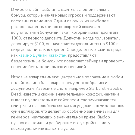
В мире онлайн гэмблинга важным аспектом являются
бонусы, которые манят новых игроков и поддерживают
постоянных клиентов. Одним из самых из наиболее
распространённых типов поощрений выступает
вступительный бонусный пакет, который может достигать
100% от первого депозита. Допустим, когда пользователь
депонирует $100, он начисляется дополнительно $100 в
виде дополнительных денег. Определенные казино вроде
как
казино Вулкан Казахстан
, предоставляют
бездепозитные бонусы, что позволяет геймерам проверить
везение без материальных инвестиций.
Игровые аппараты имеют центральное положение в любом
онлайн казино благодаря своему многообразию и
доступности. Известные слоты, например Starburst и Book of
Dead, известны своими значительными коэффициентами
выплат и увлекательным геймплеем. Увеличивающиеся
выигрыши на подобных слотах могут достигать миллионных
сумм долларов, что делает их особенно заманчивыми для
геймеров, мечтающих о значительном призе. Выбор
нужного автомата и разбирание его устройства могут
весьма увеличить шансы на успех.