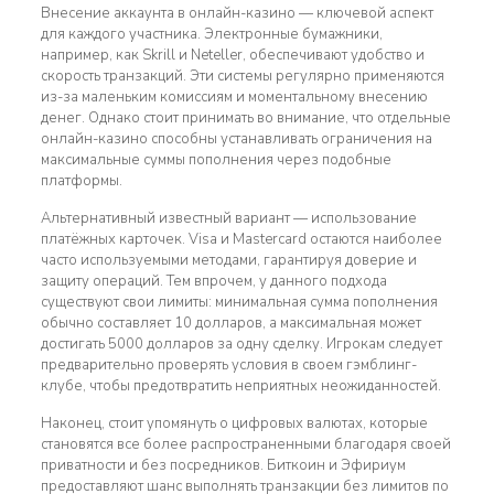
Внесение аккаунта в онлайн-казино — ключевой аспект
для каждого участника. Электронные бумажники,
например, как Skrill и Neteller, обеспечивают удобство и
скорость транзакций. Эти системы регулярно применяются
из-за маленьким комиссиям и моментальному внесению
денег. Однако стоит принимать во внимание, что отдельные
онлайн-казино способны устанавливать ограничения на
максимальные суммы пополнения через подобные
платформы.
Альтернативный известный вариант — использование
платёжных карточек. Visa и Mastercard остаются наиболее
часто используемыми методами, гарантируя доверие и
защиту операций. Тем впрочем, у данного подхода
существуют свои лимиты: минимальная сумма пополнения
обычно составляет 10 долларов, а максимальная может
достигать 5000 долларов за одну сделку. Игрокам следует
предварительно проверять условия в своем гэмблинг-
клубе, чтобы предотвратить неприятных неожиданностей.
Наконец, стоит упомянуть о цифровых валютах, которые
становятся все более распространенными благодаря своей
приватности и без посредников. Биткоин и Эфириум
предоставляют шанс выполнять транзакции без лимитов по