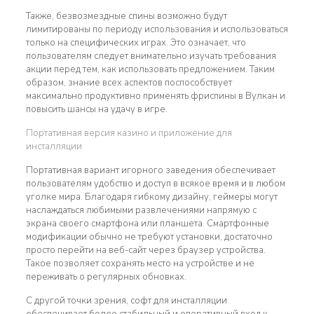
Также, безвозмездные спины возможно будут
лимитированы по периоду использования и использоваться
только на специфических играх. Это означает, что
пользователям следует внимательно изучать требования
акции перед тем, как использовать предложением. Таким
образом, знание всех аспектов поспособствует
максимально продуктивно применять фриспины в Вулкан и
повысить шансы на удачу в игре.
Портативная версия казино и приложение для
инсталляции
Портативная вариант игорного заведения обеспечивает
пользователям удобство и доступ в всякое время и в любом
уголке мира. Благодаря гибкому дизайну, геймеры могут
наслаждаться любимыми развлечениями напрямую с
экрана своего смартфона или планшета. Смартфонные
модификации обычно не требуют установки, достаточно
просто перейти на веб-сайт через браузер устройства.
Такое позволяет сохранять место на устройстве и не
переживать о регулярных обновках.
С другой точки зрения, софт для инсталляции