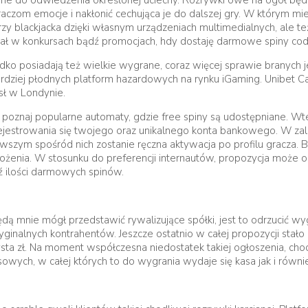
zane do odwiedzenia określonej uciechy. Rozrywki owe na ogół będ
aczom emocje i nakłonić cechująca je do dalszej gry. W którym mie
y blackjacka dzięki własnym urządzeniach multimedialnych, ale te
ał w konkursach bądź promocjach, hdy dostaję darmowe spiny codzie
o posiadają też wielkie wygrane, coraz więcej sprawie branych je
bardziej płodnych platform hazardowych na rynku iGaming. Unibet 
ł w Londynie.
sie poznaj popularne automaty, gdzie free spiny są udostępniane.
jestrowania się twojego oraz unikalnego konta bankowego. W zależ
szym spośród nich zostanie ręczna aktywacja po profilu gracza. B
enia. W stosunku do preferencji internautów, propozycja może oka
ź ilości darmowych spinów.
będą mnie mógł przedstawić rywalizujące spółki, jest to odrzucić 
yginalnych kontrahentów. Jeszcze ostatnio w całej propozycji stał
sta zł. Na moment współczesna niedostatek takiej ogłoszenia, cho
sowych, w całej których to do wygrania wydaje się kasa jak i równi