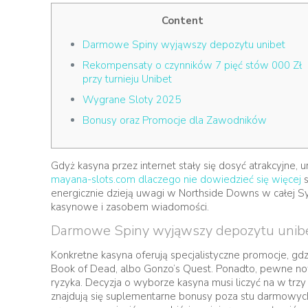
Content
Darmowe Spiny wyjąwszy depozytu unibet
Rekompensaty o czynników 7 pięć stów 000 Zł
przy turnieju Unibet
Wygrane Sloty 2025
Bonusy oraz Promocje dla Zawodników
Gdyż kasyna przez internet stały się dosyć atrakcyjne,
mayana-slots.com dlaczego nie dowiedzieć się więcej
s
energicznie dzieją uwagi w Northside Downs w całej S
kasynowe i zasobem wiadomości.
Darmowe Spiny wyjąwszy depozytu unib
Konkretne kasyna oferują specjalistyczne promocje, gd
Book of Dead, albo Gonzo’s Quest. Ponadto, pewne no
ryzyka. Decyzja o wyborze kasyna musi liczyć na w trzy
znajdują się suplementarne bonusy poza stu darmowyc