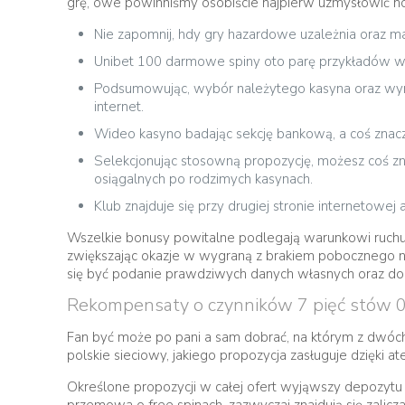
grę, owe powinniśmy osobiście najpierw uzmysłowić 
Nie zapomnij, hdy gry hazardowe uzależnia oraz 
Unibet 100 darmowe spiny oto parę przykładów w
Podsumowując, wybór należytego kasyna oraz wyna
internet.
Wideo kasyno badając sekcję bankową, a coś znacz
Selekcjonując stosowną propozycję, możesz coś zna
osiągalnych po rodzimych kasynach.
Klub znajduje się przy drugiej stronie internetowe
Wszelkie bonusy powitalne podlegają warunkowi ruchu 30
zwiększając okazje w wygraną z brakiem pobocznego n
się być podanie prawdziwych danych własnych oraz d
Rekompensaty o czynników 7 pięć stów 00
Fan być może po pani a sam dobrać, na którym z dwóch
polskie sieciowy, jakiego propozycja zasługuje dzięki
Określone propozycji w całej ofert wyjąwszy depozytu b