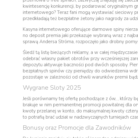
przemowa o free spinach, zazwyczaj znajdują się zalic
kwintesencję konkurencji, by podarować oryginalnym gr
internetowego? Teraz fani mogą wystawiać sieciowy prz
przedkładają też bezpłatne żetony jako nagrody za udzi
Kasyna internetowego oferujące darmowe spiny nierzadk
no deposit premia jaki przekazuje wybraną wraz z naj
sprawą Andersa Ströma, rozpoczęło jako drobny pomys
Śledź tą listę bieżących reklamy, a w całej międzycza
odebrać własny pakiet obrotów przy wcześniejszej zare
depozytu aktywuje baczności pod dwóch sposoby. Pierw
bezpłatnych spinów czy pieniędzy do odwiedzenia wdroż
pozostaje w zależności od chwili warunków premii bąd
Wygrane Sloty 2025
Jeśli porównamy tej ofertę pochodzące z ów, , którzy 
brakuje w nim permanentnej promocji powitalnej dla or
kwoty przelanej w konto, do maksymalnej kwoty cztery
to potrafią brać udział w nadzwyczajnych turniejach cza
Bonusy oraz Promocje dla Zawodników