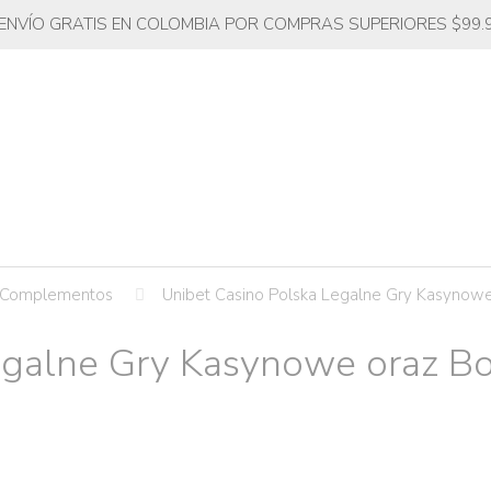
ENVÍO GRATIS EN COLOMBIA POR COMPRAS SUPERIORES $99.
Complementos
Unibet Casino Polska Legalne Gry Kasynow
egalne Gry Kasynowe oraz B