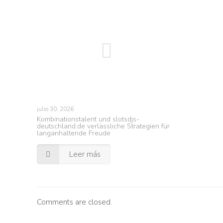
julio 30, 2026
Kombinationstalent und slotsdjs-
deutschland.de verlässliche Strategien für
langanhaltende Freude
Leer más
Comments are closed.