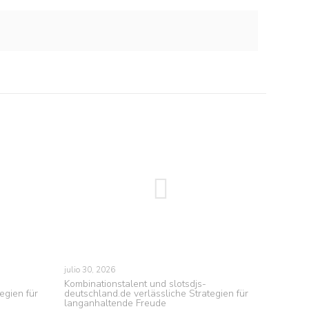
julio 30, 2026
Kombinationstalent und slotsdjs-
egien für
deutschland.de verlässliche Strategien für
langanhaltende Freude