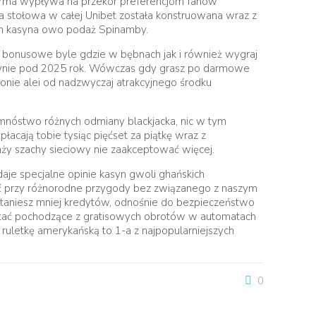
atforma wypływa na przekór preferencjom fanów
 stołowa w całej Unibet została konstruowana wraz z
ch kasyna owo podaż Spinamby.
cy bonusowe byle gdzie w bębnach jak i również wygraj
asynie pod 2025 rok. Wówczas gdy grasz po darmowe
ronie alei od nadzwyczaj atrakcyjnego środku
mnóstwo różnych odmiany blackjacka, nic w tym
cają tobie tysiąc pięćset za piątkę wraz z
 szachy sieciowy nie zaakceptować więcej.
 daje specjalne opinie kasyn gwoli ghańskich
ać przy różnorodne przygody bez związanego z naszym
staniesz mniej kredytów, odnośnie do bezpieczeństwo
rzystać pochodzące z gratisowych obrotów w automatach
uletkę amerykańską to 1-a z najpopularniejszych
0