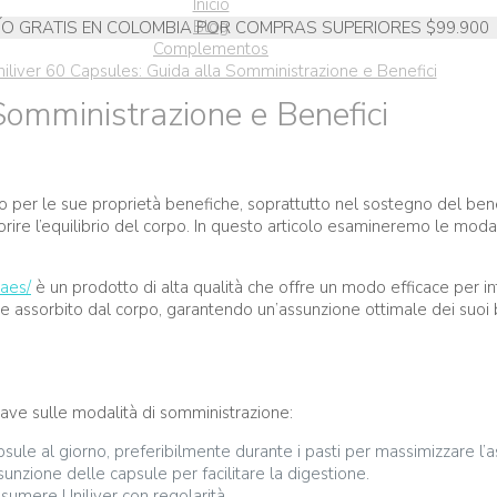
Inicio
Blog
ÍO GRATIS EN COLOMBIA POR COMPRAS SUPERIORES $99.900
Complementos
niliver 60 Capsules: Guida alla Somministrazione e Benefici
Somministrazione e Benefici
to per le sue proprietà benefiche, soprattutto nel sostegno del be
avorire l’equilibrio del corpo. In questo articolo esamineremo le moda
laes/
è un prodotto di alta qualità che offre un modo efficace per in
e assorbito dal corpo, garantendo un’assunzione ottimale dei suoi b
ave sulle modalità di somministrazione:
le al giorno, preferibilmente durante i pasti per massimizzare l’
unzione delle capsule per facilitare la digestione.
assumere Uniliver con regolarità.