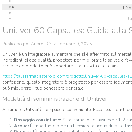
ENV
U
Uniliver 60 Capsules: Guida alla 
Publicado por
Andrea Cruz
-
octubre 9, 2025
Uniliver è un integratore alimentare che si è affermato sul merca
ingredienti di alta qualità, progettati per migliorare la salute e f
che questo prodotto può apportare alla tua vita quotidiana.
https://italiafarmaciasteroidi.com/prodotto/uniliver-60-capsules-al
confezione, questo integratore è progettato per essere facilment
può migliorare il tuo benessere generale.
Modalità di somministrazione di Uniliver
Assumere Uniliver è semplice e conveniente. Ecco alcuni punti chi
Dosaggio consigliato:
Si raccomanda di assumere 1-2 capsu
Acqua:
È importante bere un bicchiere d’acqua durante l’ass
Regolarità:
Per ottenere risultati ottimali, è consigliabile 