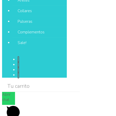
Aretes
Collares
Pulseras
Complementos
Sale!
Tu carrito
Abrir
chat