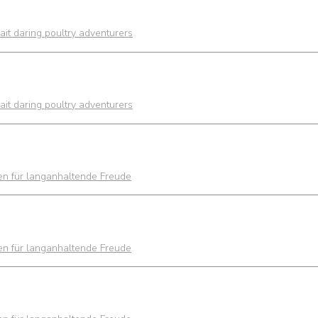
it daring poultry adventurers
it daring poultry adventurers
ien für langanhaltende Freude
ien für langanhaltende Freude