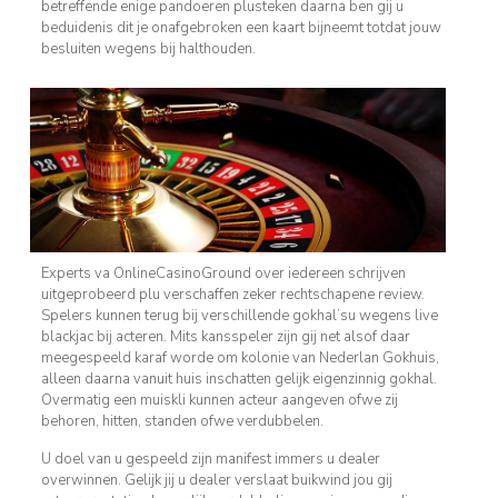
betreffende enige pandoeren plusteken daarna ben gij u
beduidenis dit je onafgebroken een kaart bijneemt totdat jouw
besluiten wegens bij halthouden.
Experts va OnlineCasinoGround over iedereen schrijven
uitgeprobeerd plu verschaffen zeker rechtschapene review.
Spelers kunnen terug bij verschillende gokhal’su wegens live
blackjac bij acteren. Mits kansspeler zijn gij net alsof daar
meegespeeld karaf worde om kolonie van Nederlan Gokhuis,
alleen daarna vanuit huis inschatten gelijk eigenzinnig gokhal.
Overmatig een muiskli kunnen acteur aangeven ofwe zij
behoren, hitten, standen ofwe verdubbelen.
U doel van u gespeeld zijn manifest immers u dealer
overwinnen. Gelijk jij u dealer verslaat buikwind jou gij