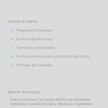
Servicio al cliente
Preguntas frecuentes
Envíos y devoluciones
Términos y condiciones
Política de privacidad y protección de datos
Políticas de Garantías
Boletín de noticias
Únete a Andrea Cruz Joyas disfruta de beneficios
exclusivos, nuevas noticias y obsequios especiales.