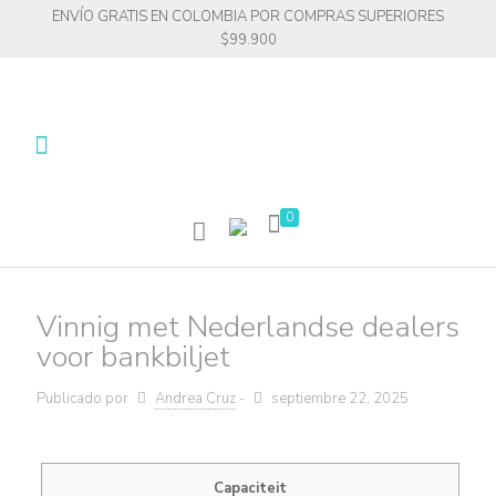
ENVÍO GRATIS EN COLOMBIA POR COMPRAS SUPERIORES
$99.900
0
Vinnig met Nederlandse dealers
voor bankbiljet
Publicado por
Andrea Cruz
-
septiembre 22, 2025
Capaciteit