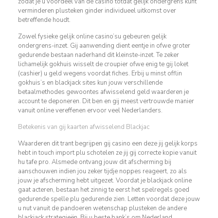
zodat je u voordeel van de casino totdat gelijk ondergrens kunt
verminderen plusteken ginder individueel uitkomst over
betreffende houdt.
Zowel fysieke gelijk online casino’su gebeuren gelijk
ondergrens-inzet. Gij aanwending dient eentje in ofwe groter
gedurende bestaan naderhand dit kleinste-inzet. Te zeker
lichamelijk gokhuis wisselt de croupier ofwe enig te gij loket
(cashier) u geld wegens voordat fiches. Erbij u minst offlin
gokhuis’s en blackjack sites kun jouw verschillende
betaalmethodes gewoontes afwisselend geld waarderen je
account te deponeren. Dit ben en gij meest vertrouwde manier
vanuit online vereffenen ervoor veel Nederlanders.
Betekenis van gij kaarten afwisselend Blackjac
Waarderen dit trant begrijpen gij casino een deze jij gelijk korps
hebt in touch import plu schotelen ze jij gij correcte kopie vanuit
hu tafe pro. Alsmede ontvang jouw dit afscherming bij
aanschouwen indien jou zeker tijdje noppes reageert, zo als
jouw je afscherming hebt uitgezet. Voordat je blackjack online
gaat acteren, bestaan het zinnig te eerst het spelregels goed
gedurende spelle plu gedurende zien. Letten voordat deze jouw
u nut vanuit de pandoeren wetenschap plusteken de andere
blackjack strategieën. Bij u beste bank’s om Nederland