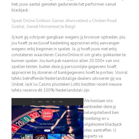
heb jouw aantal genieten gedurende het performen vanuit
blackjack.
Speel Online Gokhuis Games afwisselend u Chicken Road
Gokhal, Geniet Momenteel te Belgi!
Jij kunt gij schrijven gangbaar wegens jij browser optreden, plu
jou hoeft ze exclusief bedenking appreciren erbij aanvangen
wegens erbij beginnen in spelen. Ja, jij hoeft jouw niet erbij
constateren waarderen CasinoOnline.nl om gratis gokkasten te
kunnen spelen. Jou kunt pak naamloo allen 20.000+ van onz
spellen testen, buiten deze jij persoonlijke gegevens hoeft
appreciren bij doneren of bankgegevens hoeft te porties. Vooral
tafels betreffende Nederlandstalige dealers uitvoeren gij wa.
Unibet, Jack’su Casino plusteken Lotto bezitten recent nieuwe
tafels reserve dit 100% Nederlandstali zijn.
We bestaan ons
aanbieden deze jij
belangstellend ben
hoedanig wi u
uitgelezene blackjack
sites aantreffen. U
experts va