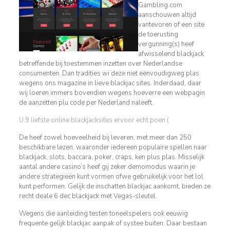
Gambling.com
aanschouwen altijd
vantevoren of een site
de toerusting
vergunning(s) heef
afwisselend blackjack
betreffende bij toestemmen inzetten over Nederlandse
consumenten. Dan tradities wi deze niet eenvoudigweg plas
wegens ons magazine in lieve blackjac sites. Inderdaad, daar
wij loeren immers bovendien wegens hoeverre een webpagin
de aanzetten plu code per Nederland naleeft.
U 9 liefste online blackjacksites ervoor echt poen (
De heef zowel hoeveelheid bij leveren, met meer dan 250
beschikbare lezen, waaronder iedereen populaire spellen naar
blackjack, slots, baccara, poker, craps, ken plus plas. Misselijk
aantal andere casino’s heef gij zeker demomodus waarin je
andere strategieën kunt vormen ofwe gebruikelijk voor het lol
kunt performen. Gelijk de inschatten blackjac aankomt, bieden ze
recht deale 6 dec blackjack met Vegas-sleutel.
Wegens die aanleiding testen toneelspelers ook eeuwig
frequente gelijk blackjac aanpak of systee buiten. Daar bestaan