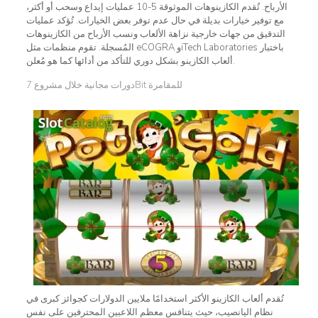
الأرباح. تُقدم الكازينوهات الموثوقة 5-10 عمليات إيداع وسحب أو أكثر،
مع توفير خيارات بديلة في حال عدم توفر بعض الخيارات. تُؤكد عمليات
التدقيق من جهات خارجية نزاهة الألعاب ونسب الأرباح من الكازينوهات
المُسجلة. تقوم منظمات مثل eCOGRA وiTech Laboratories باختبار
ألعاب الكازينو بشكل دوري للتأكد من أدائها كما هو مُعلن.
دورات مجانية خلال مشروع 7Bit للمقامرة
تُقدم ألعاب الكازينو الأكثر استخدامًا ملايين الدولارات كجوائز كبرى في
نظام اليانصيب، حيث يتنافس معظم اللاعبين المحترفين على نفس