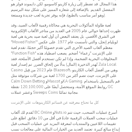
هذا المجال. قد تضطر إلى زيارة كازينو كاسومو، لكن دايموند فولز هو
المفضل القديم. بالإضافة إلى شعاره المميز على شكل نبتة البرسيم
(وهو أمر مناسب بالطبع)، فإنه يوفر تجربة لعب جديدة وممتعة.
لعبة طاولة المأكولات البحرية هي محاكاة رقمية لألعاب الصيد، وقد
ظهرت إحداها حوالي عام 2005 في العديد من متاجر الألعاب الإلكترونية
في الشرق الأقصى. بل يعتقد البعض أن أول لعبة صيد بحرية هي لعبة
"Moved Fishin'" لويليام إنجل، والتي تأسست عام 1977. على عكس
معظم ألعاب الصيد الأخرى التي تقدم خصومًا أكبر حجمًا، تقدم لعبة
"Function Fish" على الإنترنت "زعماء" أضخم. يصعب اصطياد هذه
المخلوقات البحرية الضخمة، وإذا لم تكن تستخدم أفضل الأسلحة، فقد
تُهدر الذخيرة (المال) بدلًا من إلحاق الضرر. تم إصدار لعبة Zula Local
Casino عام 2023 من قِبل Blazesoft، وهي من أفضل ألعاب الكازينو
على الإنترنت، حيث تضم أكثر من 1700 لعبة من شركات موثوقة مثل
Calm Down Betting وMascot وKA Gaming. قم بالتسجيل باستخدام
روابط الموقع الآمنة، وستحصل أيضًا على 120,100,000 نقطة GC
وعشر عملات Sweeps Coins مجانية تمامًا.
كل ما تحتاج معرفته عن قسائم الكازينوهات على الإنترنت
تُقدم لك ألعاب BC.Online وNuts.io أسرع عمليات السحب، حيث تتم
عمليات سحب العملات الرقمية عادةً في أقل من 10 دقائق. اطلع على
تقييمات اللاعبين والمنتديات لمعرفة المزيد عن عمليات السحب قبل
إيداع مبالغ كبيرة. تعتمد العديد من الخيارات المالية على معالجات نسب