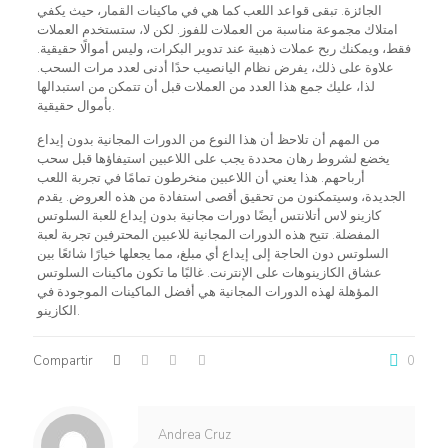
الجائزة. تبقى قواعد اللعب كما هي في ماكينات القمار، حيث يكفي
امتلاك مجموعة مناسبة من العملات للفوز. لكن لا، ستستخدم العملات
فقط، ويمكنك ربح عملات ذهبية عند تدوير البكرات، وليس أموالًا حقيقية.
علاوة على ذلك، يفرض نظام اليانصيب حدًا أدنى لعدد مرات السحب.
لذا، عليك جمع هذا العدد من العملات قبل أن تتمكن من استبدالها
بأموال حقيقية.
من المهم أن تلاحظ أن هذا النوع من الدورات المجانية بدون إيداع
يخضع لشروط رهان محددة يجب على اللاعبين استيفاؤها قبل سحب
أرباحهم. هذا يعني أن اللاعبين منخرطون تمامًا في تجربة اللعب
الجديدة، وسيتمكنون من تحقيق أقصى استفادة من هذه العروض. يقدم
كازينو لاس أتلانتس أيضًا دورات مجانية بدون إيداع للعبة السلوتس
المفضلة. تتيح هذه الدورات المجانية للاعبين المحترفين تجربة لعبة
السلوتس دون الحاجة إلى إيداع أي مبلغ، مما يجعلها خيارًا شائعًا بين
عشاق الكازينوهات على الإنترنت. غالبًا ما تكون ماكينات السلوتس
المؤهلة لهذه الدورات المجانية هي أفضل الماكينات الموجودة في
الكازينو.
Compartir
0
Andrea Cruz