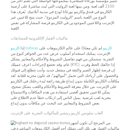
تتميز مؤسسة بورغاتا للمقامرة بمجموعتها الواسعة التي تضم أكثر من
2100 ألف لعبة. ومن بينها لعبة الروليت التي تُبث مباشرةً على أرضية
الكازينو في فندق وكازينو بورغاتا لودج في مدينة أتلانتيك. يُعرف هذا
النوع من اللعبة باسم "الروليت المزدوج"، حيث يتيح للاعبين عبر
الإنترنت واللاعبين الموجودين في الكازينو فرصة المشاركة في نفس
اللعبة.
ماكينات القمار الإلكترونية للمسابقات
كازينو betway كازينو
لم تكن معتادًا على عالم الكازينوهات على
إذا
الإنترنت، يمكنك استخدام أسلوب عرض عدد من الحوافز كنوع من
التجربة. ستتمكن من فهم تفاصيل الشروط والأحكام والمعايير بشكل
عام، وقد تخضع لإجراءات اعرف عميلك (KYC) إذا حالفك الحظ وفزت.
إن فرصة إظهار الصبر والثقة في مشغل جديد، وأنت تتطلع إلى قبولك
والحصول على أرباحك التي تحمل "أموالهم"، قد تكون مجزية للغاية. تُعد
مكافآت الكازينو الكاملة بدون إيداع طريقة رائعة لبدء رحلتك في الكازينو
على الإنترنت. من خلال معرفة الشروط والأحكام واللعب بشكل صحيح،
يمكن للاعبين تحقيق أقصى استفادة من هذه المكافآت والاستمتاع
بتجربة لعب مُرضية. يميل الناس إلى ارتكاب خطأ عدم الاطلاع على
بعض الشروط والمعايير عند البحث عن مكافآت بدون إيداع.
ألعاب سلوتس كازينو ريتشي للمأكولات البحرية على الإنترنت
من المرجح أن تكون أشهر
ماكينات القمار هي تلك التي تمتلك أحد أفضل الكازينوهات المباشرة في