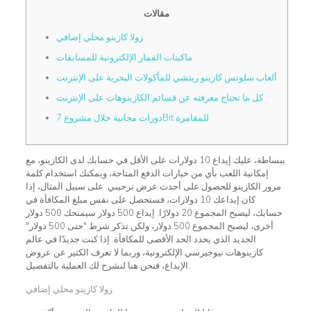
مقالات
زولا كازينو محلي إضافي
ماكينات القمار الإلكترونية للمسابقات
ألعاب سلوتس كازينو ريتشي للمأكولات البحرية على الإنترنت
كل ما تحتاج معرفته عن قسائم الكازينوهات على الإنترنت
دورات مجانية خلال مشروع 7Bit للمقامرة
ببساطة، عليك إيداع 10 دولارات على الأقل في حسابك لدى الكازينو، مع
إمكانية اللعب بأي من خيارات الدفع المتاحة، ويمكنك استخدام كلمة
مرور الكازينو للحصول على أحدث عرض ترحيبي. على سبيل المثال، إذا
كان إيداعك 10 دولارات، فستحصل على نفس مبلغ المكافأة في
حسابك، ليصبح المجموع 20 دولارًا. إيداع 500 دولار سيمنحك 500 دولار
أخرى، ليصبح المجموع 500 دولار، ولكن تذكر شرط "حتى 500 دولار"
الجديد الذي يحدد الحد الأقصى للمكافأة.
إذا كنت جديدًا في عالم
كازينوهات نيوجيرسي الإلكترونية، وربما لا تعرف الكثير عن عروض
الإيداع، فنحن هنا لنشرح لك العملية بالتفصيل.
زولا كازينو محلي إضافي