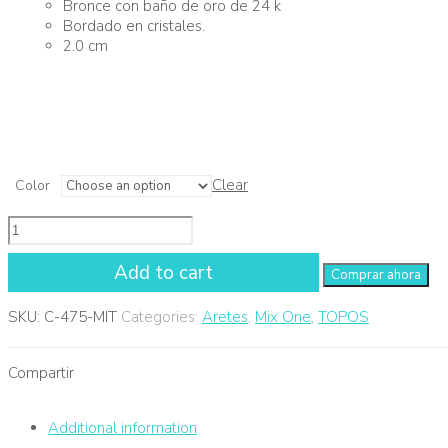
Bronce con baño de oro de 24 k
Bordado en cristales.
2.0 cm
Clear
Color
Add to cart
SKU:
C-475-MIT
Categories:
Aretes
,
Mix One
,
TOPOS
Compartir
Additional information