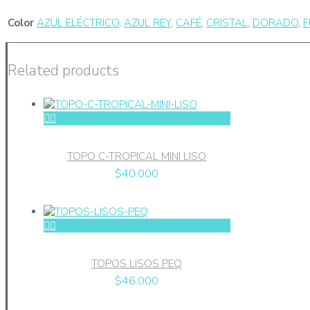
Color
AZUL ELÉCTRICO
,
AZUL REY
,
CAFÉ
,
CRISTAL
,
DORADO
,
F
Related products
TOPO C-TROPICAL MINI LISO
$
40.000
TOPOS LISOS PEQ
$
46.000